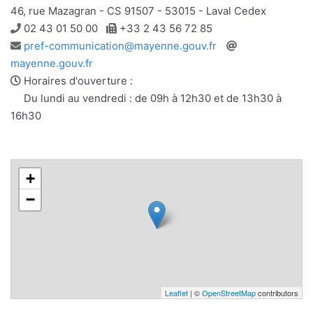
46, rue Mazagran - CS 91507 - 53015 - Laval Cedex
Téléphone
Télécopie
02 43 01 50 00
+33 2 43 56 72 85
Adresse
Site
pref-communication@mayenne.gouv.fr
e-
web
mayenne.gouv.fr
mail
Horaires d'ouverture :
Du lundi au vendredi : de 09h à 12h30 et de 13h30 à
16h30
+
−
Leaflet
| ©
OpenStreetMap
contributors