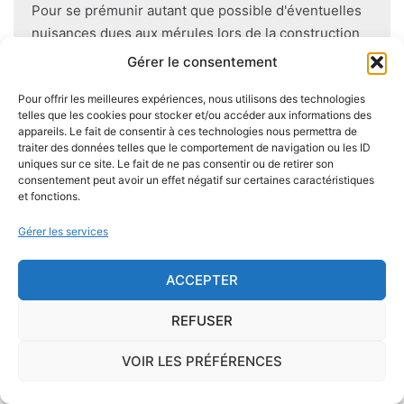
Pour se prémunir autant que possible d'éventuelles
nuisances dues aux mérules lors de la construction
du logement, il convient de respecter certaines
Gérer le consentement
règles comme l'utilisation des bois secs, le fait
d'éviter autant que possible le
contact direct entre
Pour offrir les meilleures expériences, nous utilisons des technologies
telles que les cookies pour stocker et/ou accéder aux informations des
le bois et le sol
, de s'assurer de l'étanchéité des
appareils. Le fait de consentir à ces technologies nous permettra de
façades et toitures, de prévoir des aérations en
traiter des données telles que le comportement de navigation ou les ID
uniques sur ce site. Le fait de ne pas consentir ou de retirer son
sous-sol.
consentement peut avoir un effet négatif sur certaines caractéristiques
et fonctions.
Gérer les services
Je demande le descriptif des
ACCEPTER
risques pour ma ville
REFUSER
VOIR LES PRÉFÉRENCES
Le risque Radon