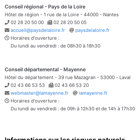
Conseil régional - Pays de la Loire
Hôtel de région - 1 rue de la Loire - 44000 - Nantes
Téléphone
Télécopie
02 28 20 50 00
02 28 20 50 05
Adresse
Site
accueil@paysdelaloire.fr
paysdelaloire.fr
e-
web
Horaires d'ouverture :
mail
Du lundi au vendredi : de 08h30 à 18h30
Conseil départemental - Mayenne
Hôtel du département - 39 rue Mazagran - 53000 - Laval
Téléphone
Télécopie
02 43 66 53 53
02 43 66 53 20
Adresse
Site
webmaster@lamayenne.fr
lamayenne.fr
e-
web
Horaires d'ouverture :
mail
Du lundi au vendredi : de 09h à 12h30 et de 14h à 17h30