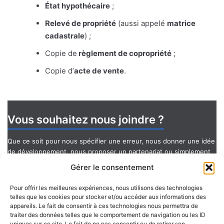
État hypothécaire
;
Relevé de propriété
(aussi appelé
matrice
cadastrale
) ;
Copie de
règlement de copropriété
;
Copie d’
acte de vente
.
Vous souhaitez nous joindre ?
Que ce soit pour nous spécifier une erreur, nous donner une idée
de développement, nous proposer un partenariat ou simplement
nous poser une question, nous vous ferons un plaisir de vous
Gérer le consentement
répondre.
Pour offrir les meilleures expériences, nous utilisons des technologies
telles que les cookies pour stocker et/ou accéder aux informations des
Contactez-nous !
appareils. Le fait de consentir à ces technologies nous permettra de
traiter des données telles que le comportement de navigation ou les ID
uniques sur ce site. Le fait de ne pas consentir ou de retirer son