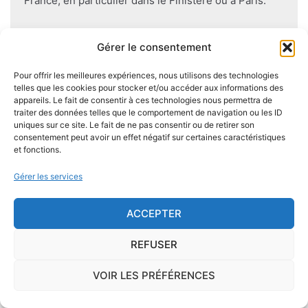
France, en particulier dans le Finistère ou à Paris.
Pour éviter l'apparition et la prolifération de mérule
Gérer le consentement
dans un logement contenant du bois, des règles sont
à respecter lors de la construction de celui-ci.
Pour offrir les meilleures expériences, nous utilisons des technologies
Utiliser des bois secs, éviter autant que possible le
telles que les cookies pour stocker et/ou accéder aux informations des
appareils. Le fait de consentir à ces technologies nous permettra de
contact direct entre le bois et le sol
, s'assurer de
traiter des données telles que le comportement de navigation ou les ID
l'étanchéité des façades et toitures ou encore
uniques sur ce site. Le fait de ne pas consentir ou de retirer son
prévoir des aérations en sous-sol limitent les risques
consentement peut avoir un effet négatif sur certaines caractéristiques
et fonctions.
majeurs d'apparition de champignons lignivores.
Gérer les services
ACCEPTER
Je demande le descriptif des
risques pour ma ville
REFUSER
VOIR LES PRÉFÉRENCES