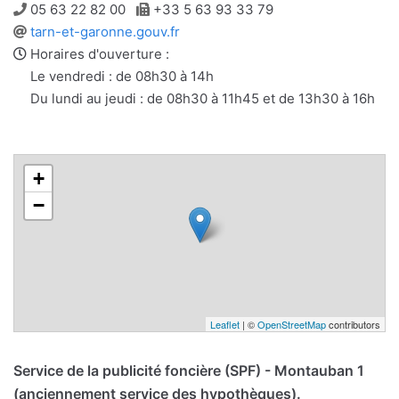
Téléphone
Télécopie
05 63 22 82 00
+33 5 63 93 33 79
Site
tarn-et-garonne.gouv.fr
web
Horaires d'ouverture :
Le vendredi : de 08h30 à 14h
Du lundi au jeudi : de 08h30 à 11h45 et de 13h30 à 16h
+
−
Leaflet
| ©
OpenStreetMap
contributors
Service de la publicité foncière (SPF) - Montauban 1
(anciennement service des hypothèques).