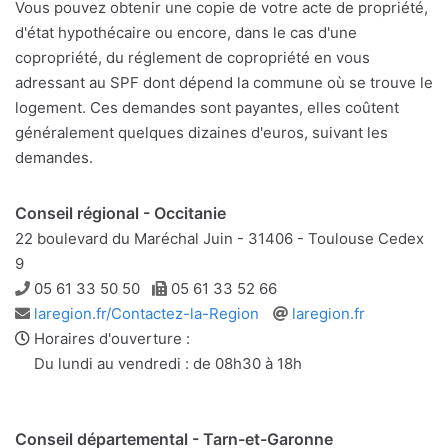
Vous pouvez obtenir une copie de votre acte de propriété,
d'état hypothécaire ou encore, dans le cas d'une
copropriété, du réglement de copropriété en vous
adressant au SPF dont dépend la commune où se trouve le
logement. Ces demandes sont payantes, elles coûtent
généralement quelques dizaines d'euros, suivant les
demandes.
Conseil régional - Occitanie
22 boulevard du Maréchal Juin - 31406 - Toulouse Cedex
9
Téléphone
Télécopie
05 61 33 50 50
05 61 33 52 66
Adresse
Site
laregion.fr/Contactez-la-Region
laregion.fr
e-
web
Horaires d'ouverture :
mail
Du lundi au vendredi : de 08h30 à 18h
Conseil départemental - Tarn-et-Garonne