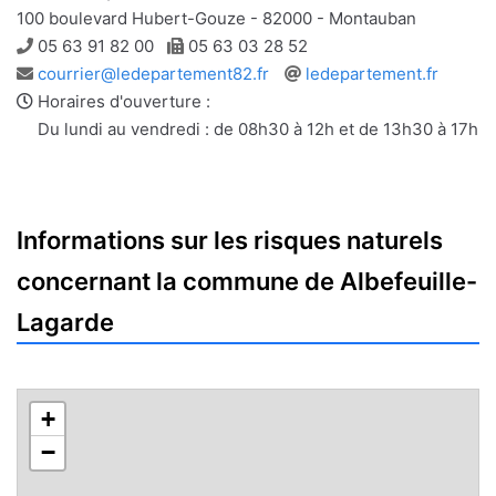
100 boulevard Hubert-Gouze - 82000 - Montauban
Téléphone
Télécopie
05 63 91 82 00
05 63 03 28 52
Adresse
Site
courrier@ledepartement82.fr
ledepartement.fr
e-
web
Horaires d'ouverture :
mail
Du lundi au vendredi : de 08h30 à 12h et de 13h30 à 17h
Informations sur les risques naturels
concernant la commune de Albefeuille-
Lagarde
+
−