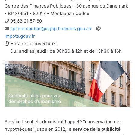
Centre des Finances Publiques - 30 avenue du Danemark
- BP 30651 - 82017 - Montauban Cedex
Téléphone
05 63 21 57 60
Adresse
Site
spf.montauban@dgfip.finances.gouv.fr
e-
web
impots.gouv.fr
mail
Horaires d'ouverture :
Du lundi au jeudi : de 08h30 à 12h et de 13h30 à 16h
Service fiscal et administratif appelé "conservation des
hypothèques" jusqu'en 2012, le
service de la publicité