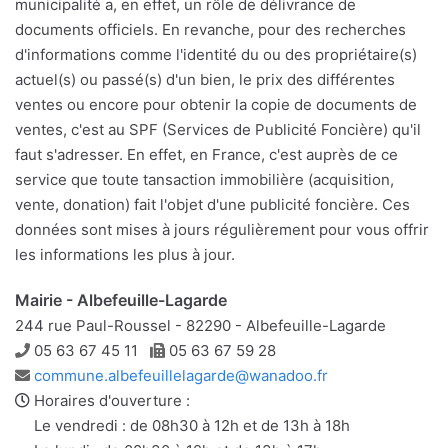
municipalité a, en effet, un rôle de délivrance de
documents officiels. En revanche, pour des recherches
d'informations comme l'identité du ou des propriétaire(s)
actuel(s) ou passé(s) d'un bien, le prix des différentes
ventes ou encore pour obtenir la copie de documents de
ventes, c'est au SPF (Services de Publicité Foncière) qu'il
faut s'adresser. En effet, en France, c'est auprès de ce
service que toute tansaction immobilière (acquisition,
vente, donation) fait l'objet d'une publicité foncière. Ces
données sont mises à jours régulièrement pour vous offrir
les informations les plus à jour.
Mairie - Albefeuille-Lagarde
244 rue Paul-Roussel - 82290 - Albefeuille-Lagarde
Téléphone
Télécopie
05 63 67 45 11
05 63 67 59 28
Adresse
commune.albefeuillelagarde@wanadoo.fr
e-
Horaires d'ouverture :
mail
Le vendredi : de 08h30 à 12h et de 13h à 18h