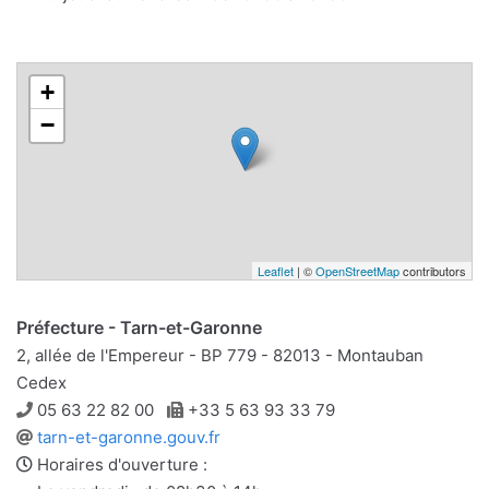
+
−
Leaflet
| ©
OpenStreetMap
contributors
Préfecture - Tarn-et-Garonne
2, allée de l'Empereur - BP 779 - 82013 - Montauban
Cedex
Téléphone
Télécopie
05 63 22 82 00
+33 5 63 93 33 79
Site
tarn-et-garonne.gouv.fr
web
Horaires d'ouverture :