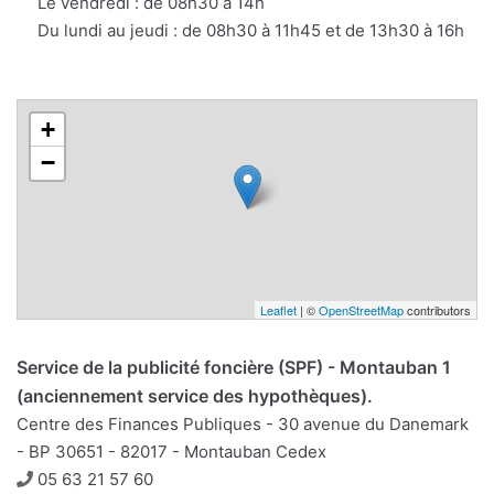
Le vendredi : de 08h30 à 14h
Du lundi au jeudi : de 08h30 à 11h45 et de 13h30 à 16h
+
−
Leaflet
| ©
OpenStreetMap
contributors
Service de la publicité foncière (SPF) - Montauban 1
(anciennement service des hypothèques).
Centre des Finances Publiques - 30 avenue du Danemark
- BP 30651 - 82017 - Montauban Cedex
Téléphone
05 63 21 57 60