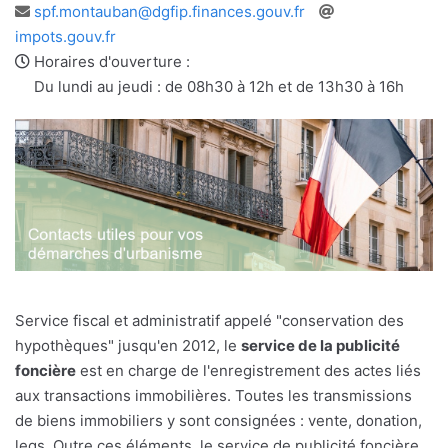
Adresse
Site
spf.montauban@dgfip.finances.gouv.fr
e-
web
impots.gouv.fr
mail
Horaires d'ouverture :
Du lundi au jeudi : de 08h30 à 12h et de 13h30 à 16h
Service fiscal et administratif appelé "conservation des
hypothèques" jusqu'en 2012, le
service de la publicité
foncière
est en charge de l'enregistrement des actes liés
aux transactions immobilières. Toutes les transmissions
de biens immobiliers y sont consignées : vente, donation,
legs. Outre ces éléments, le service de publicité foncière