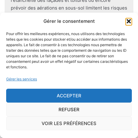
l'étanchéité des façades et toitures ou encore
prévoir des aérations en sous-sol limitent les risques
majeurs d'apparition de champignons lignivores.
Gérer le consentement
Pour offrir les meilleures expériences, nous utilisons des technologies
telles que les cookies pour stocker et/ou accéder aux informations des
appareils. Le fait de consentir à ces technologies nous permettra de
Je demande le descriptif des
traiter des données telles que le comportement de navigation ou les ID
risques pour ma ville
uniques sur ce site. Le fait de ne pas consentir ou de retirer son
consentement peut avoir un effet négatif sur certaines caractéristiques
et fonctions.
Gérer les services
Le risque Radon
ACCEPTER
La commune de Aucamville se trouve dans une
REFUSER
zone de
concentration de radon de 1
, ce qui est
considéré comme
faible
.
VOIR LES PRÉFÉRENCES
Il existe également, dans certaines communes françaises,