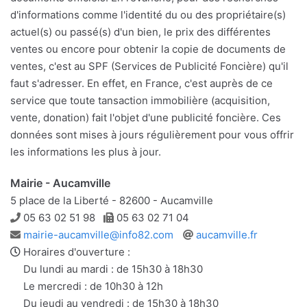
d'informations comme l'identité du ou des propriétaire(s)
actuel(s) ou passé(s) d'un bien, le prix des différentes
ventes ou encore pour obtenir la copie de documents de
ventes, c'est au SPF (Services de Publicité Foncière) qu'il
faut s'adresser. En effet, en France, c'est auprès de ce
service que toute tansaction immobilière (acquisition,
vente, donation) fait l'objet d'une publicité foncière. Ces
données sont mises à jours régulièrement pour vous offrir
les informations les plus à jour.
Mairie - Aucamville
5 place de la Liberté - 82600 - Aucamville
Téléphone
Télécopie
05 63 02 51 98
05 63 02 71 04
Adresse
Site
mairie-aucamville@info82.com
aucamville.fr
e-
web
Horaires d'ouverture :
mail
Du lundi au mardi : de 15h30 à 18h30
Le mercredi : de 10h30 à 12h
Du jeudi au vendredi : de 15h30 à 18h30