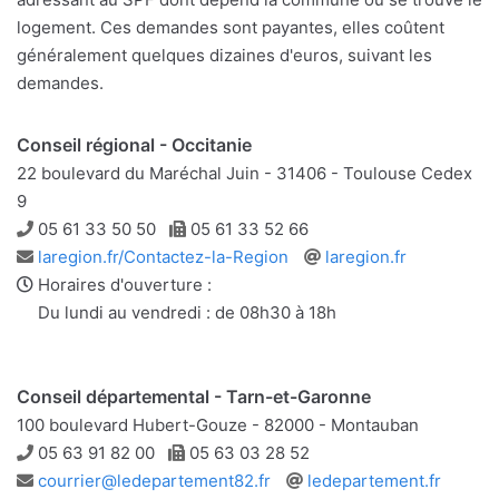
logement. Ces demandes sont payantes, elles coûtent
généralement quelques dizaines d'euros, suivant les
demandes.
Conseil régional - Occitanie
22 boulevard du Maréchal Juin - 31406 - Toulouse Cedex
9
Téléphone
Télécopie
05 61 33 50 50
05 61 33 52 66
Adresse
Site
laregion.fr/Contactez-la-Region
laregion.fr
e-
web
Horaires d'ouverture :
mail
Du lundi au vendredi : de 08h30 à 18h
Conseil départemental - Tarn-et-Garonne
100 boulevard Hubert-Gouze - 82000 - Montauban
Téléphone
Télécopie
05 63 91 82 00
05 63 03 28 52
Adresse
Site
courrier@ledepartement82.fr
ledepartement.fr