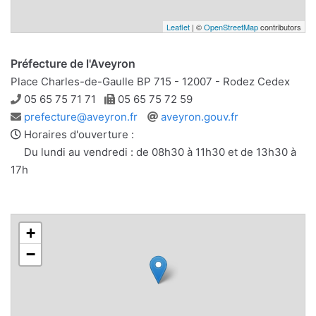
Leaflet
| ©
OpenStreetMap
contributors
Préfecture de l'Aveyron
Place Charles-de-Gaulle BP 715 - 12007 - Rodez Cedex
Téléphone
Télécopie
05 65 75 71 71
05 65 75 72 59
Adresse
Site
prefecture@aveyron.fr
aveyron.gouv.fr
e-
web
Horaires d'ouverture :
mail
Du lundi au vendredi : de 08h30 à 11h30 et de 13h30 à
17h
+
−