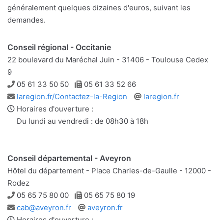
généralement quelques dizaines d'euros, suivant les
demandes.
Conseil régional - Occitanie
22 boulevard du Maréchal Juin - 31406 - Toulouse Cedex
9
Téléphone
Télécopie
05 61 33 50 50
05 61 33 52 66
Adresse
Site
laregion.fr/Contactez-la-Region
laregion.fr
e-
web
Horaires d'ouverture :
mail
Du lundi au vendredi : de 08h30 à 18h
Conseil départemental - Aveyron
Hôtel du département - Place Charles-de-Gaulle - 12000 -
Rodez
Téléphone
Télécopie
05 65 75 80 00
05 65 75 80 19
Adresse
Site
cab@aveyron.fr
aveyron.fr
e-
web
Horaires d'ouverture :