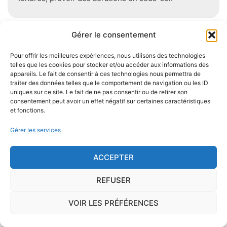
Gérer le consentement
Je demande le descriptif des
Pour offrir les meilleures expériences, nous utilisons des technologies
risques pour ma ville
telles que les cookies pour stocker et/ou accéder aux informations des
appareils. Le fait de consentir à ces technologies nous permettra de
traiter des données telles que le comportement de navigation ou les ID
uniques sur ce site. Le fait de ne pas consentir ou de retirer son
consentement peut avoir un effet négatif sur certaines caractéristiques
et fonctions.
Le risque Radon
Gérer les services
La commune de Auzits se trouve dans une zone
ACCEPTER
de
concentration de radon de 3
, ce qui est
considéré comme
élevé
.
REFUSER
Certains territoires français présentent une
concentration
VOIR LES PRÉFÉRENCES
importante de radon
, gaz radioactif issu de la
désintégration du radium et de l'uranium, deux éléments