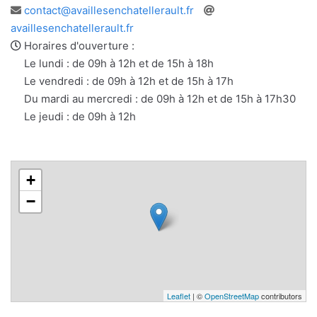
Adresse
Site
contact@availlesenchatellerault.fr
e-
web
availlesenchatellerault.fr
mail
Horaires d'ouverture :
Le lundi : de 09h à 12h et de 15h à 18h
Le vendredi : de 09h à 12h et de 15h à 17h
Du mardi au mercredi : de 09h à 12h et de 15h à 17h30
Le jeudi : de 09h à 12h
+
−
Leaflet
| ©
OpenStreetMap
contributors