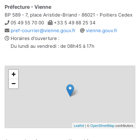
Préfecture - Vienne
BP 589 - 7, place Aristide-Briand - 86021 - Poitiers Cedex
Téléphone
Télécopie
05 49 55 70 00
+33 5 49 88 25 34
Adresse
Site
pref-courrier@vienne.gouv.fr
vienne.gouv.fr
e-
web
Horaires d'ouverture :
mail
Du lundi au vendredi : de 08h45 à 17h
+
−
Leaflet
| ©
OpenStreetMap
contributors