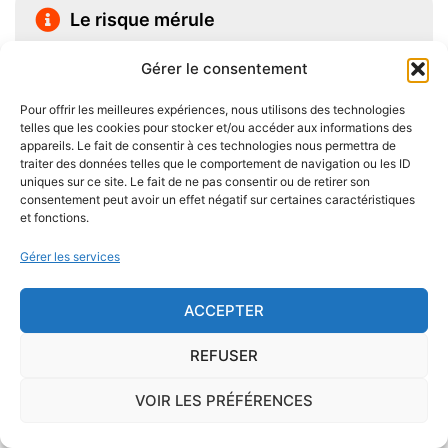
Le risque mérule
Le diagnostic concernant la mérule, champignon
Gérer le consentement
lignivore n'est pas obligatoire pour la vente d'un bien
immobilier hormis dans 20 communes du Finistère
Pour offrir les meilleures expériences, nous utilisons des technologies
telles que les cookies pour stocker et/ou accéder aux informations des
.Cependant, il est préférable d'être particulièrement
appareils. Le fait de consentir à ces technologies nous permettra de
vigilant car des chantiers de champignons lignivores
traiter des données telles que le comportement de navigation ou les ID
uniques sur ce site. Le fait de ne pas consentir ou de retirer son
existent dans de nombreuses communes partout en
consentement peut avoir un effet négatif sur certaines caractéristiques
France, en particulier dans le Finistère ou à Paris.
et fonctions.
Gérer les services
Pour éviter l'apparition et la prolifération de mérule
dans un logement contenant du bois, des règles sont
ACCEPTER
à respecter lors de la construction de celui-ci.
Utiliser des bois secs, éviter autant que possible le
REFUSER
contact direct entre le bois et le sol
, s'assurer de
l'étanchéité des façades et toitures ou encore
VOIR LES PRÉFÉRENCES
prévoir des aérations en sous-sol limitent les risques
majeurs d'apparition de champignons lignivores.