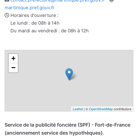
e-
web
martinique.pref.gouv.fr
mail
Horaires d'ouverture :
Le lundi : de 08h à 14h
Du mardi au vendredi : de 08h à 12h
+
−
Leaflet
| ©
OpenStreetMap
contributors
Service de la publicité foncière (SPF) - Fort-de-France
(anciennement service des hypothèques).