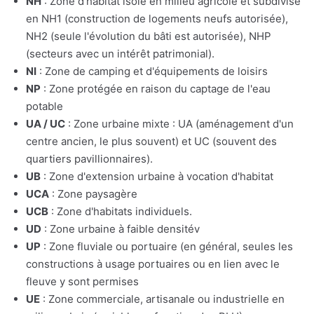
NH
: Zone d'habitat isolé en milieu agricole et subdivisé
en NH1 (construction de logements neufs autorisée),
NH2 (seule l'évolution du bâti est autorisée), NHP
(secteurs avec un intérêt patrimonial).
NI
: Zone de camping et d'équipements de loisirs
NP
: Zone protégée en raison du captage de l'eau
potable
UA / UC
: Zone urbaine mixte : UA (aménagement d'un
centre ancien, le plus souvent) et UC (souvent des
quartiers pavillionnaires).
UB
: Zone d'extension urbaine à vocation d'habitat
UCA
: Zone paysagère
UCB
: Zone d'habitats individuels.
UD
: Zone urbaine à faible densitév
UP
: Zone fluviale ou portuaire (en général, seules les
constructions à usage portuaires ou en lien avec le
fleuve y sont permises
UE
: Zone commerciale, artisanale ou industrielle en