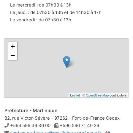
Le mercredi : de 07h30 à 13h
Le jeudi : de 07h30 à 13h et de 14h30 à 17h
Le vendredi : de 07h30 à 13h
+
−
Leaflet
| ©
OpenStreetMap
contributors
Préfecture - Martinique
82, rue Victor-Sévère - 97262 - Fort-de-France Cedex
Téléphone
Télécopie
+596 596 39 36 00
+596 596 71 40 29
Adresse
Site
contact.prefecture@martinique.pref.gouv.fr