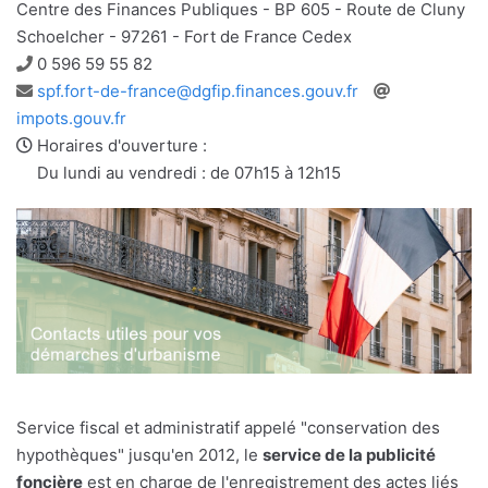
Centre des Finances Publiques - BP 605 - Route de Cluny
Schoelcher - 97261 - Fort de France Cedex
Téléphone
0 596 59 55 82
Adresse
Site
spf.fort-de-france@dgfip.finances.gouv.fr
e-
web
impots.gouv.fr
mail
Horaires d'ouverture :
Du lundi au vendredi : de 07h15 à 12h15
Service fiscal et administratif appelé "conservation des
hypothèques" jusqu'en 2012, le
service de la publicité
foncière
est en charge de l'enregistrement des actes liés