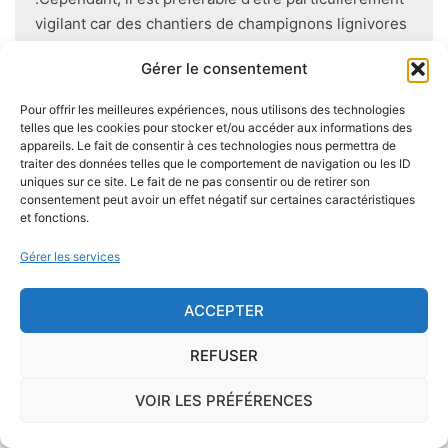
vigilant car des chantiers de champignons lignivores
existent dans de nombreuses communes partout en
Gérer le consentement
France, en particulier dans le Finistère ou à Paris.
Pour offrir les meilleures expériences, nous utilisons des technologies
Pour éviter l'apparition et la prolifération de mérule
telles que les cookies pour stocker et/ou accéder aux informations des
appareils. Le fait de consentir à ces technologies nous permettra de
dans un logement contenant du bois, des règles sont
traiter des données telles que le comportement de navigation ou les ID
à respecter lors de la construction de celui-ci.
uniques sur ce site. Le fait de ne pas consentir ou de retirer son
Utiliser des bois secs, éviter autant que possible le
consentement peut avoir un effet négatif sur certaines caractéristiques
et fonctions.
contact direct entre le bois et le sol
, s'assurer de
l'étanchéité des façades et toitures ou encore
Gérer les services
prévoir des aérations en sous-sol limitent les risques
majeurs d'apparition de champignons lignivores.
ACCEPTER
REFUSER
VOIR LES PRÉFÉRENCES
Je demande le descriptif des
risques pour ma ville