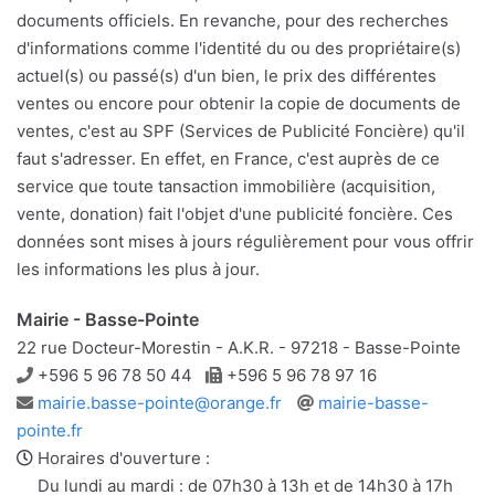
documents officiels. En revanche, pour des recherches
d'informations comme l'identité du ou des propriétaire(s)
actuel(s) ou passé(s) d'un bien, le prix des différentes
ventes ou encore pour obtenir la copie de documents de
ventes, c'est au SPF (Services de Publicité Foncière) qu'il
faut s'adresser. En effet, en France, c'est auprès de ce
service que toute tansaction immobilière (acquisition,
vente, donation) fait l'objet d'une publicité foncière. Ces
données sont mises à jours régulièrement pour vous offrir
les informations les plus à jour.
Mairie - Basse-Pointe
22 rue Docteur-Morestin - A.K.R. - 97218 - Basse-Pointe
Téléphone
Télécopie
+596 5 96 78 50 44
+596 5 96 78 97 16
Adresse
Site
mairie.basse-pointe@orange.fr
mairie-basse-
e-
web
pointe.fr
mail
Horaires d'ouverture :
Du lundi au mardi : de 07h30 à 13h et de 14h30 à 17h