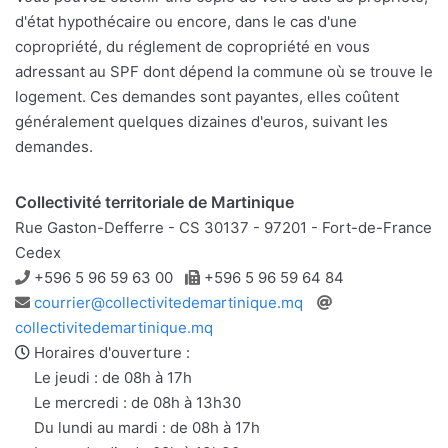
d'état hypothécaire ou encore, dans le cas d'une
copropriété, du réglement de copropriété en vous
adressant au SPF dont dépend la commune où se trouve le
logement. Ces demandes sont payantes, elles coûtent
généralement quelques dizaines d'euros, suivant les
demandes.
Collectivité territoriale de Martinique
Rue Gaston-Defferre - CS 30137 - 97201 - Fort-de-France
Cedex
Téléphone
Télécopie
+596 5 96 59 63 00
+596 5 96 59 64 84
Adresse
Site
courrier@collectivitedemartinique.mq
e-
web
collectivitedemartinique.mq
mail
Horaires d'ouverture :
Le jeudi : de 08h à 17h
Le mercredi : de 08h à 13h30
Du lundi au mardi : de 08h à 17h