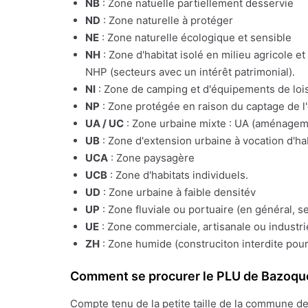
NB
: Zone natuelle partiellement desservie
ND
: Zone naturelle à protéger
NE
: Zone naturelle écologique et sensible
NH
: Zone d'habitat isolé en milieu agricole e
NHP (secteurs avec un intérêt patrimonial).
NI
: Zone de camping et d'équipements de lois
NP
: Zone protégée en raison du captage de l
UA / UC
: Zone urbaine mixte : UA (aménagemen
UB
: Zone d'extension urbaine à vocation d'ha
UCA
: Zone paysagère
UCB
: Zone d'habitats individuels.
UD
: Zone urbaine à faible densitév
UP
: Zone fluviale ou portuaire (en général, s
UE
: Zone commerciale, artisanale ou industrie
ZH
: Zone humide (construciton interdite pour
Comment se procurer le PLU de Bazoqu
Compte tenu de la petite taille de la commune d