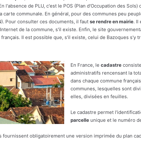
En l'absence de PLU, c'est le POS (Plan d'Occupation des Sols) q
r à la carte communale. En général, pour des communes peu peupl
(N). Pour consulter ces documents, il faut
se rendre en mairie
. I
nternet de la commune, s'il existe. Enfin, le site gouvernement
français. Il est possible que, s'il existe, celui de Bazoques s'y t
En France, le
cadastre
consiste
administratifs rencensant la tot
dans chaque commune française.
communes, lesquelles sont divis
elles, divisées en feuilles.
Le cadastre permet l'identificat
parcelle
unique et le numéro de 
res fournissent obligatoirement une version imprimée du plan cad