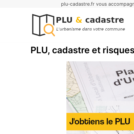
plu-cadastre.fr vous accompagne
Aller
au
contenu
PLU, cadastre et risques