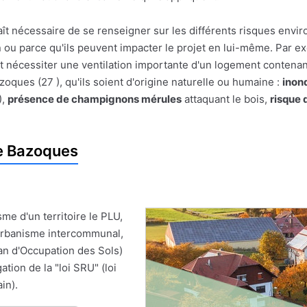
pparaît nécessaire de se renseigner sur les différents risques e
on ou parce qu'ils peuvent impacter le projet en lui-même. Par
t nécessiter une ventilation importante d'un logement contenan
ques (27 ), qu'ils soient d'origine naturelle ou humaine :
inon
),
présence de champignons mérules
attaquant le bois,
risque 
e Bazoques
me d'un territoire le PLU,
'Urbanisme intercommunal,
an d'Occupation des Sols)
ion de la "loi SRU" (loi
in).