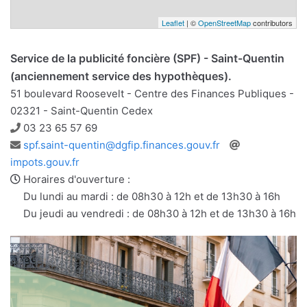
Leaflet
| ©
OpenStreetMap
contributors
Service de la publicité foncière (SPF) - Saint-Quentin
(anciennement service des hypothèques).
51 boulevard Roosevelt - Centre des Finances Publiques -
02321 - Saint-Quentin Cedex
Téléphone
03 23 65 57 69
Adresse
Site
spf.saint-quentin@dgfip.finances.gouv.fr
e-
web
impots.gouv.fr
mail
Horaires d'ouverture :
Du lundi au mardi : de 08h30 à 12h et de 13h30 à 16h
Du jeudi au vendredi : de 08h30 à 12h et de 13h30 à 16h