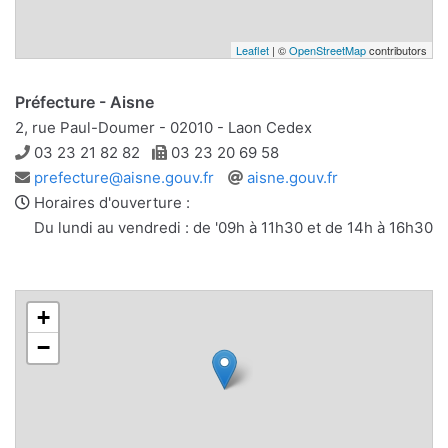
Leaflet
| ©
OpenStreetMap
contributors
Préfecture - Aisne
2, rue Paul-Doumer - 02010 - Laon Cedex
Téléphone
Télécopie
03 23 21 82 82
03 23 20 69 58
Adresse
Site
prefecture@aisne.gouv.fr
aisne.gouv.fr
e-
web
Horaires d'ouverture :
mail
Du lundi au vendredi : de '09h à 11h30 et de 14h à 16h30
+
−