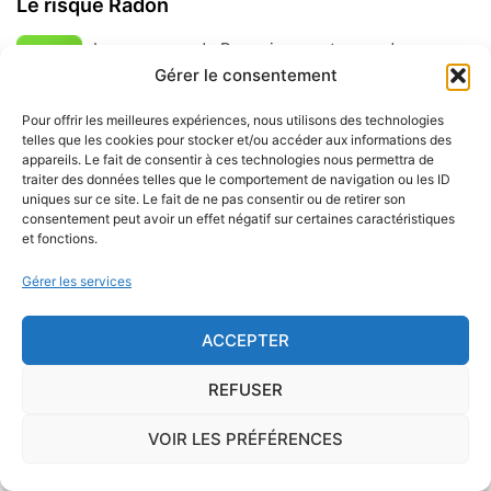
Le risque Radon
La commune de Becquigny se trouve dans une
Gérer le consentement
zone de
concentration de radon de 1
, ce qui est
considéré comme
faible
.
Pour offrir les meilleures expériences, nous utilisons des technologies
telles que les cookies pour stocker et/ou accéder aux informations des
Certains territoires français présentent une
concentration
appareils. Le fait de consentir à ces technologies nous permettra de
traiter des données telles que le comportement de navigation ou les ID
importante de radon
, gaz radioactif issu de la
uniques sur ce site. Le fait de ne pas consentir ou de retirer son
désintégration du radium et de l'uranium, deux éléments
consentement peut avoir un effet négatif sur certaines caractéristiques
et fonctions.
présents dans le sol et les roches. L'ISRN (Institut de
Radioprotection et de Sûreté Nucléaire), à la demande de
Gérer les services
l'Autorité de Sûreté Nucléaire, a cartographié le territoire
français en délimitant trois types de communes de
ACCEPTER
potentiel 1, 2 ou 3.
REFUSER
Sur le long terme, ce gaz peut favoriser l'apparition du
cancer du poumon.
VOIR LES PRÉFÉRENCES
Présent essentiellement dans les sols mais également, en