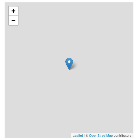
+
−
Leaflet
| ©
OpenStreetMap
contributors