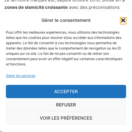
zones de sismicité croissante
avec des préconisations
différentes qui sont détaillées dans le code de
Gérer le consentement
l'environnement. C'est notamment l'étude de l'aléa
sismique (probabilité d'un séisme dans une région donnée
Pour offrir les meilleures expériences, nous utilisons des technologies
sur une période donnée mesuée à partir des précédents
telles que les cookies pour stocker et/ou accéder aux informations des
appareils. Le fait de consentir à ces technologies nous permettra de
séismes) qui a fourni les bases de cette nouvelle
traiter des données telles que le comportement de navigation ou les ID
classification.
uniques sur ce site. Le fait de ne pas consentir ou de retirer son
consentement peut avoir un effet négatif sur certaines caractéristiques
et fonctions.
Les différentes zones sismiques sont réparties comme
telle : la zone 1 à sismicité très faible où il n'y a pas de
Gérer les services
prescription spécifique pour les constructions dites "à
risque normal". Les zones 2 à 5 ( avec un aléa sisimique
ACCEPTER
faible, modéré, moyen ou fort) où des règles de
constructions parasismiques de plus en plus strictes
REFUSER
doivent être appliquées aux bâtiments dits "à risque
normal".
VOIR LES PRÉFÉRENCES