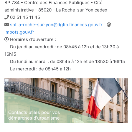
BP 784 - Centre des Finances Publiques - Cité
administrative - 85020 - La Roche-sur-Yon cedex
Téléphone
02 51 45 11 45
Adresse
Site
spf.la-roche-sur-yon@dgfip.finances.gouv.fr
e-
web
impots.gouv.fr
mail
Horaires d'ouverture :
Du jeudi au vendredi : de 08h45 à 12h et de 13h30 à
16h15
Du lundi au mardi : de 08h45 à 12h et de 13h30 à 16h15
Le mercredi : de 08h45 à 12h