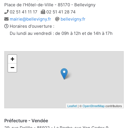
Place de l'Hôtel-de-Ville - 85170 - Bellevigny
Téléphone
Télécopie
02 51 41 11 17
02 51 41 28 74
Adresse
Site
mairie@bellevigny.fr
bellevigny.fr
e-
web
Horaires d'ouverture :
mail
Du lundi au vendredi : de 09h à 12h et de 14h à 17h
+
−
Leaflet
| ©
OpenStreetMap
contributors
Préfecture - Vendée
29, rue Delille - 85922 - La Roche-sur-Yon Cedex 9