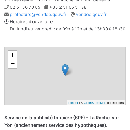
Téléphone
Télécopie
02 51 36 70 85
+33 2 51 05 51 38
Adresse
Site
prefecture@vendee.gouv.fr
vendee.gouv.fr
e-
web
Horaires d'ouverture :
mail
Du lundi au vendredi : de 09h à 12h et de 13h30 à 16h30
+
−
Leaflet
| ©
OpenStreetMap
contributors
Service de la publicité foncière (SPF) - La Roche-sur-
Yon (anciennement service des hypothèques).