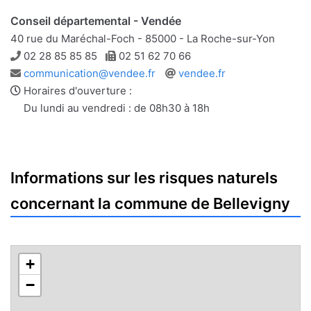
Conseil départemental - Vendée
40 rue du Maréchal-Foch - 85000 - La Roche-sur-Yon
Téléphone
Télécopie
02 28 85 85 85
02 51 62 70 66
Adresse
Site
communication@vendee.fr
vendee.fr
e-
web
Horaires d'ouverture :
mail
Du lundi au vendredi : de 08h30 à 18h
Informations sur les risques naturels
concernant la commune de Bellevigny
+
−