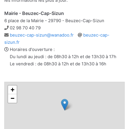
les informations les plus à jour.
Mairie - Beuzec-Cap-Sizun
6 place de la Mairie - 29790 - Beuzec-Cap-Sizun
Téléphone
02 98 70 40 79
Adresse
Site
beuzec-cap-sizun@wanadoo.fr
beuzec-cap-
e-
web
sizun.fr
mail
Horaires d'ouverture :
Du lundi au jeudi : de 08h30 à 12h et de 13h30 à 17h
Le vendredi : de 08h30 à 12h et de 13h30 à 16h
+
−