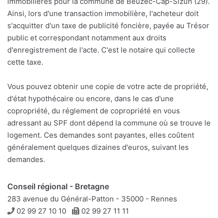
immobilières pour la commune de Beuzec-Cap-Sizun (29).
Ainsi, lors d'une transaction immobilière, l'acheteur doit
s'acquitter d'un taxe de publicité foncière, payée au Trésor
public et correspondant notamment aux droits
d'enregistrement de l'acte. C'est le notaire qui collecte
cette taxe.
Vous pouvez obtenir une copie de votre acte de propriété,
d'état hypothécaire ou encore, dans le cas d'une
copropriété, du réglement de copropriété en vous
adressant au SPF dont dépend la commune où se trouve le
logement. Ces demandes sont payantes, elles coûtent
généralement quelques dizaines d'euros, suivant les
demandes.
Conseil régional - Bretagne
283 avenue du Général-Patton - 35000 - Rennes
Téléphone
Télécopie
02 99 27 10 10
02 99 27 11 11