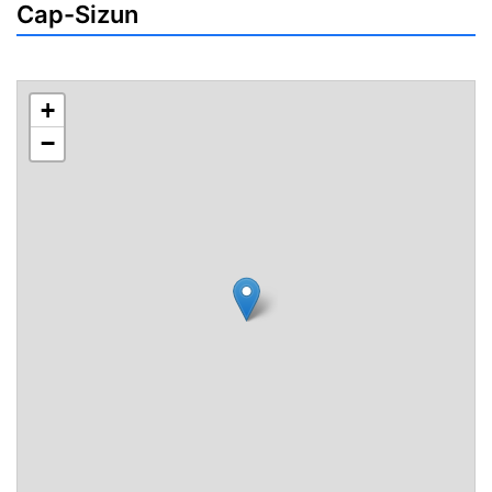
Cap-Sizun
+
−