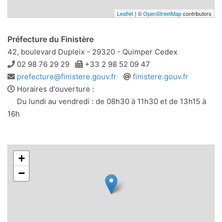
Leaflet
| ©
OpenStreetMap
contributors
Préfecture du Finistère
42, boulevard Dupleix - 29320 - Quimper Cedex
Téléphone
Télécopie
02 98 76 29 29
+33 2 98 52 09 47
Adresse
Site
prefecture@finistere.gouv.fr
finistere.gouv.fr
e-
web
Horaires d'ouverture :
mail
Du lundi au vendredi : de 08h30 à 11h30 et de 13h15 à
16h
+
−