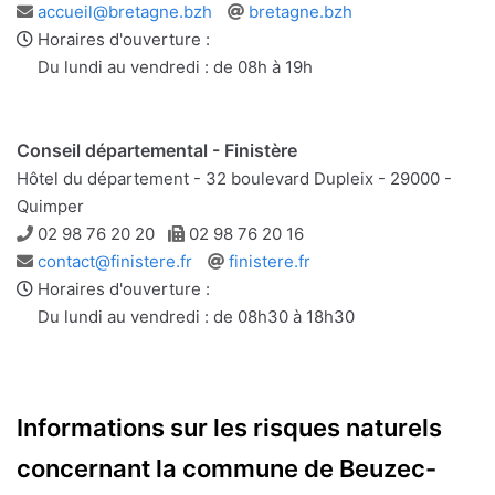
Adresse
Site
accueil@bretagne.bzh
bretagne.bzh
e-
web
Horaires d'ouverture :
mail
Du lundi au vendredi : de 08h à 19h
Conseil départemental - Finistère
Hôtel du département - 32 boulevard Dupleix - 29000 -
Quimper
Téléphone
Télécopie
02 98 76 20 20
02 98 76 20 16
Adresse
Site
contact@finistere.fr
finistere.fr
e-
web
Horaires d'ouverture :
mail
Du lundi au vendredi : de 08h30 à 18h30
Informations sur les risques naturels
concernant la commune de Beuzec-