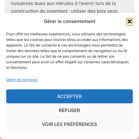
nuisances dues aux mérules à l'avenir lors de la
construction du logement : utiliser des bois secs,
éviter autant que possible le
contact direct entre le
Gérer le consentement
bois et le sol
, s'assurer de l'étanchéité des façades et
toitures, prévoir des aérations en sous-sol.
Pour offrir les meilleures expériences, nous utilisons des technologies
telles que les cookies pour stocker et/ou accéder aux informations des
appareils. Le fait de consentir à ces technologies nous permettra de
traiter des données telles que le comportement de navigation ou les ID
uniques sur ce site. Le fait de ne pas consentir ou de retirer son
consentement peut avoir un effet négatif sur certaines caractéristiques
Je demande le descriptif des
et fonctions.
risques pour ma ville
Gérer les services
ACCEPTER
REFUSER
Le risque Radon
VOIR LES PRÉFÉRENCES
La commune de Beuzec-Cap-Sizun se trouve
dans une zone de
concentration de radon de 3
,