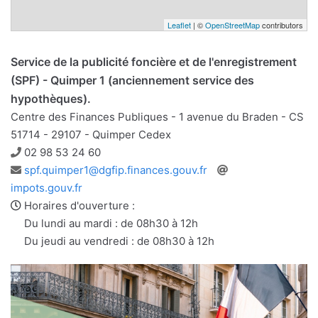
Leaflet
| ©
OpenStreetMap
contributors
Service de la publicité foncière et de l'enregistrement
(SPF) - Quimper 1 (anciennement service des
hypothèques).
Centre des Finances Publiques - 1 avenue du Braden - CS
51714 - 29107 - Quimper Cedex
Téléphone
02 98 53 24 60
Adresse
Site
spf.quimper1@dgfip.finances.gouv.fr
e-
web
impots.gouv.fr
mail
Horaires d'ouverture :
Du lundi au mardi : de 08h30 à 12h
Du jeudi au vendredi : de 08h30 à 12h