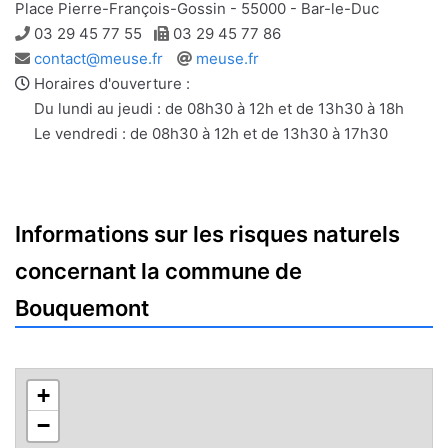
Place Pierre-François-Gossin - 55000 - Bar-le-Duc
Téléphone
Télécopie
03 29 45 77 55
03 29 45 77 86
Adresse
Site
contact@meuse.fr
meuse.fr
e-
web
Horaires d'ouverture :
mail
Du lundi au jeudi : de 08h30 à 12h et de 13h30 à 18h
Le vendredi : de 08h30 à 12h et de 13h30 à 17h30
Informations sur les risques naturels
concernant la commune de
Bouquemont
+
−