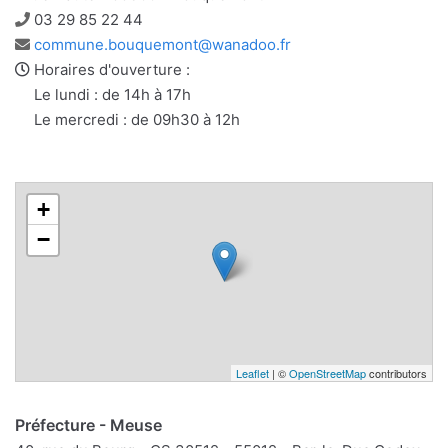
Téléphone
03 29 85 22 44
Adresse
commune.bouquemont@wanadoo.fr
e-
Horaires d'ouverture :
mail
Le lundi : de 14h à 17h
Le mercredi : de 09h30 à 12h
+
−
Leaflet
| ©
OpenStreetMap
contributors
Préfecture - Meuse