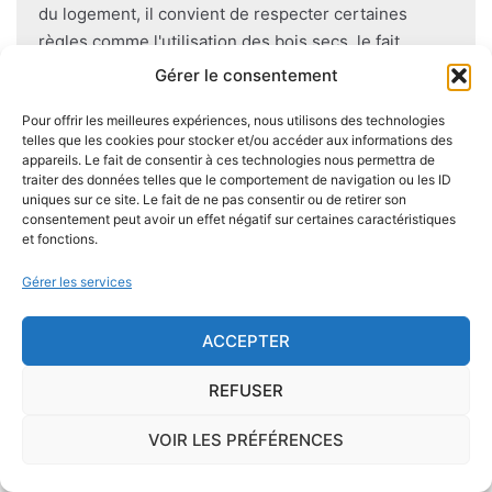
du logement, il convient de respecter certaines
règles comme l'utilisation des bois secs, le fait
d'éviter autant que possible le
contact direct entre
Gérer le consentement
le bois et le sol
, de s'assurer de l'étanchéité des
Pour offrir les meilleures expériences, nous utilisons des technologies
façades et toitures, de prévoir des aérations en
telles que les cookies pour stocker et/ou accéder aux informations des
sous-sol.
appareils. Le fait de consentir à ces technologies nous permettra de
traiter des données telles que le comportement de navigation ou les ID
uniques sur ce site. Le fait de ne pas consentir ou de retirer son
consentement peut avoir un effet négatif sur certaines caractéristiques
et fonctions.
Je demande le descriptif des
Gérer les services
risques pour ma ville
ACCEPTER
REFUSER
Le risque Radon
VOIR LES PRÉFÉRENCES
La commune de Bouquemont se trouve dans une