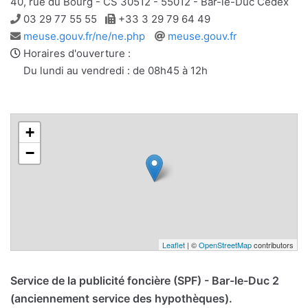
40, rue du Bourg - CS 30512 - 55012 - Bar-le-Duc Cedex
Téléphone
Télécopie
03 29 77 55 55
+33 3 29 79 64 49
Adresse
Site
meuse.gouv.fr/ne/ne.php
meuse.gouv.fr
e-
web
Horaires d'ouverture :
mail
Du lundi au vendredi : de 08h45 à 12h
+
−
Leaflet
| ©
OpenStreetMap
contributors
Service de la publicité foncière (SPF) - Bar-le-Duc 2
(anciennement service des hypothèques).