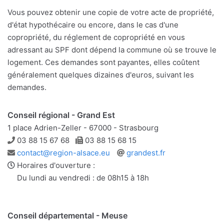
Vous pouvez obtenir une copie de votre acte de propriété,
d'état hypothécaire ou encore, dans le cas d'une
copropriété, du réglement de copropriété en vous
adressant au SPF dont dépend la commune où se trouve le
logement. Ces demandes sont payantes, elles coûtent
généralement quelques dizaines d'euros, suivant les
demandes.
Conseil régional - Grand Est
1 place Adrien-Zeller - 67000 - Strasbourg
Téléphone
Télécopie
03 88 15 67 68
03 88 15 68 15
Adresse
Site
contact@region-alsace.eu
grandest.fr
e-
web
Horaires d'ouverture :
mail
Du lundi au vendredi : de 08h15 à 18h
Conseil départemental - Meuse