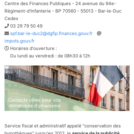
Centre des Finances Publiques - 24 avenue du 94e-
Régiment-d'Infanterie - BP 70560 - 55013 - Bar-le-Duc
Cedex
Téléphone
03 29 79 50 49
Adresse
Site
spf.bar-le-duc2@dgfip.finances.gouv.fr
e-
web
impots.gouv.fr
mail
Horaires d'ouverture :
Du lundi au vendredi : de 08h30 à 12h
Service fiscal et administratif appelé "conservation des
hypothèques" jusqu'en 2012, le
service de la publicité