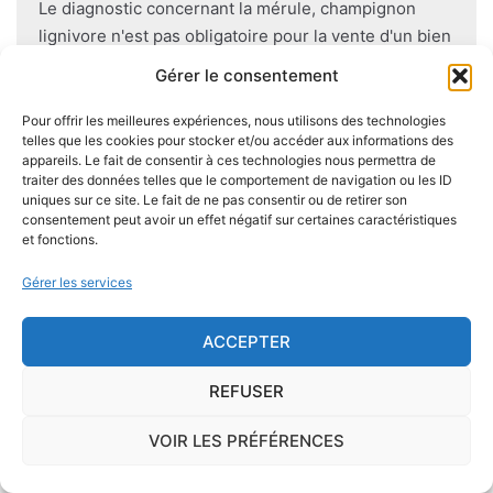
Le diagnostic concernant la mérule, champignon
lignivore n'est pas obligatoire pour la vente d'un bien
immobilier hormis dans 20 communes du Finistère
Gérer le consentement
.Cependant, il est préférable d'être particulièrement
vigilant car des chantiers de champignons lignivores
Pour offrir les meilleures expériences, nous utilisons des technologies
telles que les cookies pour stocker et/ou accéder aux informations des
existent dans de nombreuses communes partout en
appareils. Le fait de consentir à ces technologies nous permettra de
France, en particulier dans le Finistère ou à Paris.
traiter des données telles que le comportement de navigation ou les ID
uniques sur ce site. Le fait de ne pas consentir ou de retirer son
consentement peut avoir un effet négatif sur certaines caractéristiques
Pour éviter l'apparition et la prolifération de mérule
et fonctions.
dans un logement contenant du bois, des règles sont
à respecter lors de la construction de celui-ci.
Gérer les services
Utiliser des bois secs, éviter autant que possible le
contact direct entre le bois et le sol
, s'assurer de
ACCEPTER
l'étanchéité des façades et toitures ou encore
REFUSER
prévoir des aérations en sous-sol limitent les risques
majeurs d'apparition de champignons lignivores.
VOIR LES PRÉFÉRENCES