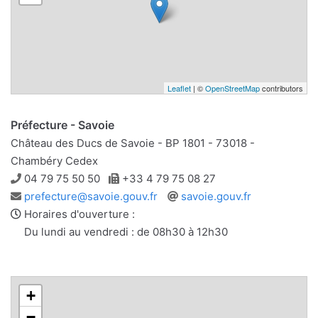
Leaflet
| ©
OpenStreetMap
contributors
Préfecture - Savoie
Château des Ducs de Savoie - BP 1801 - 73018 -
Chambéry Cedex
Téléphone
Télécopie
04 79 75 50 50
+33 4 79 75 08 27
Adresse
Site
prefecture@savoie.gouv.fr
savoie.gouv.fr
e-
web
Horaires d'ouverture :
mail
Du lundi au vendredi : de 08h30 à 12h30
+
−