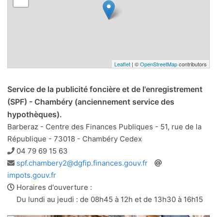
Leaflet
| ©
OpenStreetMap
contributors
Service de la publicité foncière et de l'enregistrement
(SPF) - Chambéry (anciennement service des
hypothèques).
Barberaz - Centre des Finances Publiques - 51, rue de la
République - 73018 - Chambéry Cedex
Téléphone
04 79 69 15 63
Adresse
Site
spf.chambery2@dgfip.finances.gouv.fr
e-
web
impots.gouv.fr
mail
Horaires d'ouverture :
Du lundi au jeudi : de 08h45 à 12h et de 13h30 à 16h15