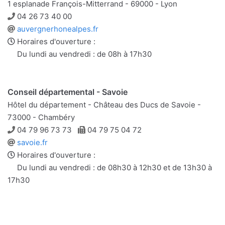
1 esplanade François-Mitterrand - 69000 - Lyon
Téléphone
04 26 73 40 00
Site
auvergnerhonealpes.fr
web
Horaires d'ouverture :
Du lundi au vendredi : de 08h à 17h30
Conseil départemental - Savoie
Hôtel du département - Château des Ducs de Savoie -
73000 - Chambéry
Téléphone
Télécopie
04 79 96 73 73
04 79 75 04 72
Site
savoie.fr
web
Horaires d'ouverture :
Du lundi au vendredi : de 08h30 à 12h30 et de 13h30 à
17h30