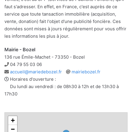
faut s'adresser. En effet, en France, c'est auprès de ce
service que toute tansaction immobilière (acquisition,
vente, donation) fait l'objet d'une publicité foncière. Ces
données sont mises à jours régulièrement pour vous offrir
les informations les plus à jour.
Mairie - Bozel
136 rue Émile-Machet - 73350 - Bozel
Téléphone
04 79 55 03 06
Adresse
Site
accueil@mariedebozel.fr
mairiebozel.fr
e-
web
Horaires d'ouverture :
mail
Du lundi au vendredi : de 08h30 à 12h et de 13h30 à
17h30
+
−