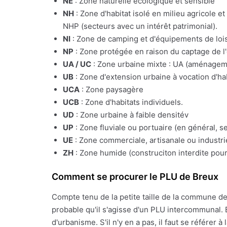
NE
: Zone naturelle écologique et sensible
NH
: Zone d'habitat isolé en milieu agricole e
NHP (secteurs avec un intérêt patrimonial).
NI
: Zone de camping et d'équipements de lois
NP
: Zone protégée en raison du captage de l
UA / UC
: Zone urbaine mixte : UA (aménagemen
UB
: Zone d'extension urbaine à vocation d'ha
UCA
: Zone paysagère
UCB
: Zone d'habitats individuels.
UD
: Zone urbaine à faible densitév
UP
: Zone fluviale ou portuaire (en général, s
UE
: Zone commerciale, artisanale ou industrie
ZH
: Zone humide (construciton interdite pour
Comment se procurer le PLU de Breux
Compte tenu de la petite taille de la commune d
probable qu'il s'agisse d'un PLU intercommunal. 
d'urbanisme. S'il n'y en a pas, il faut se référe