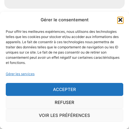
Gérer le consentement
Je demande le descriptif des
Pour offrir les meilleures expériences, nous utilisons des technologies
risques pour ma ville
telles que les cookies pour stocker et/ou accéder aux informations des
appareils. Le fait de consentir à ces technologies nous permettra de
traiter des données telles que le comportement de navigation ou les ID
uniques sur ce site. Le fait de ne pas consentir ou de retirer son
consentement peut avoir un effet négatif sur certaines caractéristiques
et fonctions.
Le risque Radon
Gérer les services
La commune de Buxeuil se trouve dans une zone
de
concentration de radon de 1
, ce qui est
ACCEPTER
considéré comme
faible
.
REFUSER
Le
radon
est un gaz radioactif issu de la désintégration du
VOIR LES PRÉFÉRENCES
radium et de l'uranium, deux éléments présents dans le sol
et les roches. On trouve des taux importants de radon