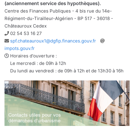
(anciennement service des hypothèques).
Centre des Finances Publiques - 4 bis rue du 14e-
Régiment-du-Tirailleur-Algérien - BP 517 - 36018 -
Châteauroux Cedex
Téléphone
02 54 53 16 27
Adresse
Site
spf.chateauroux1@dgfip.finances.gouv.fr
e-
web
impots.gouv.fr
mail
Horaires d'ouverture :
Le mercredi : de 09h à 12h
Du lundi au vendredi : de 09h à 12h et de 13h30 à 16h