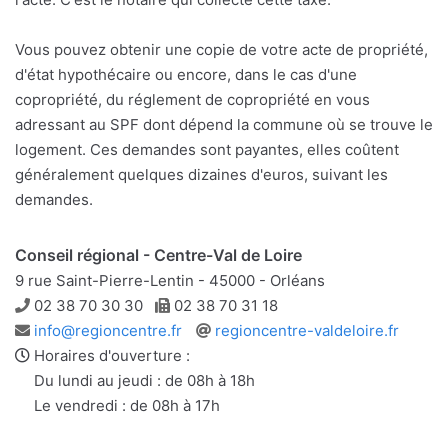
Vous pouvez obtenir une copie de votre acte de propriété,
d'état hypothécaire ou encore, dans le cas d'une
copropriété, du réglement de copropriété en vous
adressant au SPF dont dépend la commune où se trouve le
logement. Ces demandes sont payantes, elles coûtent
généralement quelques dizaines d'euros, suivant les
demandes.
Conseil régional - Centre-Val de Loire
9 rue Saint-Pierre-Lentin - 45000 - Orléans
Téléphone
Télécopie
02 38 70 30 30
02 38 70 31 18
Adresse
Site
info@regioncentre.fr
regioncentre-valdeloire.fr
e-
web
Horaires d'ouverture :
mail
Du lundi au jeudi : de 08h à 18h
Le vendredi : de 08h à 17h