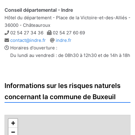
Conseil départemental - Indre
Hôtel du département - Place de la Victoire-et-des-Alliés -
36000 - Châteauroux
Téléphone
Télécopie
02 54 27 34 36
02 54 27 60 69
Adresse
Site
contact@indre.fr
indre.fr
e-
web
Horaires d'ouverture :
mail
Du lundi au vendredi : de 08h30 à 12h30 et de 14h à 18h
Informations sur les risques naturels
concernant la commune de Buxeuil
+
−