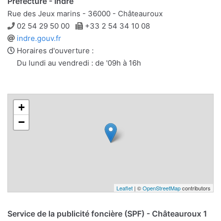
Préfecture - Indre
Rue des Jeux marins - 36000 - Châteauroux
Téléphone
Télécopie
02 54 29 50 00
+33 2 54 34 10 08
Site
indre.gouv.fr
web
Horaires d'ouverture :
Du lundi au vendredi : de '09h à 16h
+
−
Leaflet
| ©
OpenStreetMap
contributors
Service de la publicité foncière (SPF) - Châteauroux 1