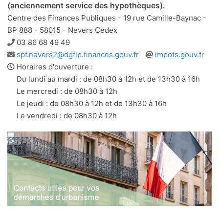
(anciennement service des hypothèques).
Centre des Finances Publiques - 19 rue Camille-Baynac -
BP 888 - 58015 - Nevers Cedex
Téléphone
03 86 68 49 49
Adresse
Site
spf.nevers2@dgfip.finances.gouv.fr
impots.gouv.fr
e-
web
Horaires d'ouverture :
mail
Du lundi au mardi : de 08h30 à 12h et de 13h30 à 16h
Le mercredi : de 08h30 à 12h
Le jeudi : de 08h30 à 12h et de 13h30 à 16h
Le vendredi : de 08h30 à 12h