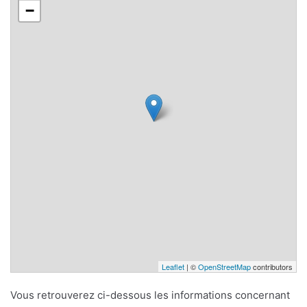
−
Leaflet
| ©
OpenStreetMap
contributors
Vous retrouverez ci-dessous les informations concernant