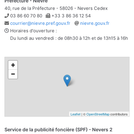
Préfecture - Nièvre
40, rue de la Préfecture - 58026 - Nevers Cedex
Téléphone
Télécopie
03 86 60 70 80
+33 3 86 36 12 54
Adresse
Site
courrier@nievre.pref.gouv.fr
nievre.gouv.fr
e-
web
Horaires d'ouverture :
mail
Du lundi au vendredi : de 08h30 à 12h et de 13h15 à 16h
+
−
Leaflet
| ©
OpenStreetMap
contributors
Service de la publicité foncière (SPF) - Nevers 2