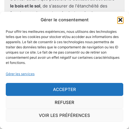
le bois et le sol
, de s'assurer de l'étanchéité des
façades et toitures, de prévoir des aérations en
Gérer le consentement
sous-sol.
Pour offrir les meilleures expériences, nous utilisons des technologies
telles que les cookies pour stocker et/ou accéder aux informations des
appareils. Le fait de consentir à ces technologies nous permettra de
traiter des données telles que le comportement de navigation ou les ID
Je demande le descriptif des
uniques sur ce site. Le fait de ne pas consentir ou de retirer son
risques pour ma ville
consentement peut avoir un effet négatif sur certaines caractéristiques
et fonctions.
Gérer les services
ACCEPTER
Le risque Radon
REFUSER
La commune de Cervon se trouve dans une zone
de
concentration de radon de 3
, ce qui est
VOIR LES PRÉFÉRENCES
considéré comme
élevé
.