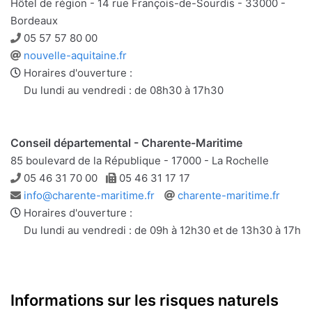
Hôtel de région - 14 rue François-de-Sourdis - 33000 -
Bordeaux
Téléphone
05 57 57 80 00
Site
nouvelle-aquitaine.fr
web
Horaires d'ouverture :
Du lundi au vendredi : de 08h30 à 17h30
Conseil départemental - Charente-Maritime
85 boulevard de la République - 17000 - La Rochelle
Téléphone
Télécopie
05 46 31 70 00
05 46 31 17 17
Adresse
Site
info@charente-maritime.fr
charente-maritime.fr
e-
web
Horaires d'ouverture :
mail
Du lundi au vendredi : de 09h à 12h30 et de 13h30 à 17h
Informations sur les risques naturels