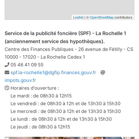
Leaflet
| ©
OpenStreetMap
contributors
Service de la publicité foncière (SPF) - La Rochelle 1
(anciennement service des hypothèques).
Centre des Finances Publiques - 26 avenue de Fétilly - CS
10000 - 17020 - La Rochelle Cedex 1
Téléphone
05 46 41 09 55
Adresse
Site
spf.la-rochelle1@dgfip.finances.gouv.fr
e-
web
impots.gouv.fr
mail
Horaires d'ouverture :
Le mardi : de 08h30 à 12h15
Le vendredi : de 08h30 à 12h et de 13h30 à 15h30
Le mercredi : de 08h30 à 12h et de 13h30 à 15h30
Le lundi : de 08h30 à 12h et de 13h30 à 15h30
Le jeudi : de 08h30 à 12h15