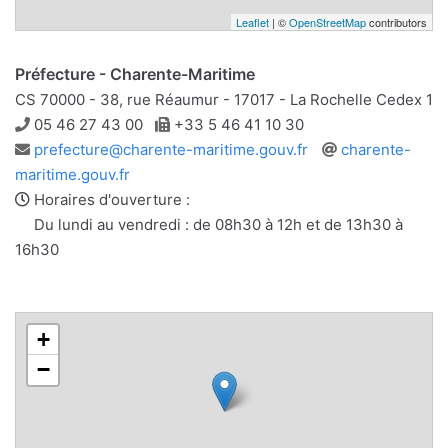
Leaflet
| ©
OpenStreetMap
contributors
Préfecture - Charente-Maritime
CS 70000 - 38, rue Réaumur - 17017 - La Rochelle Cedex 1
Téléphone
Télécopie
05 46 27 43 00
+33 5 46 41 10 30
Adresse
Site
prefecture@charente-maritime.gouv.fr
charente-
e-
web
maritime.gouv.fr
mail
Horaires d'ouverture :
Du lundi au vendredi : de 08h30 à 12h et de 13h30 à
16h30
+
−