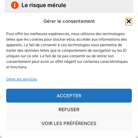
Le risque mérule
Le diagnostic concernant la mérule, champignon
Gérer le consentement
lignivore n'est pas obligatoire pour la vente d'un bien
immobilier hormis dans 20 communes du Finistère
Pour offrir les meilleures expériences, nous utilisons des technologies
telles que les cookies pour stocker et/ou accéder aux informations des
.Cependant, il est préférable d'être particulièrement
appareils. Le fait de consentir à ces technologies nous permettra de
vigilant car des chantiers de champignons lignivores
traiter des données telles que le comportement de navigation ou les ID
existent dans de nombreuses communes partout en
uniques sur ce site. Le fait de ne pas consentir ou de retirer son
consentement peut avoir un effet négatif sur certaines caractéristiques
France, en particulier dans le Finistère ou à Paris.
et fonctions.
Des mesures existent pour éviter d'éventuelles
Gérer les services
nuisances dues aux mérules à l'avenir lors de la
construction du logement : utiliser des bois secs,
ACCEPTER
éviter autant que possible le
contact direct entre le
REFUSER
bois et le sol
, s'assurer de l'étanchéité des façades et
toitures, prévoir des aérations en sous-sol.
VOIR LES PRÉFÉRENCES