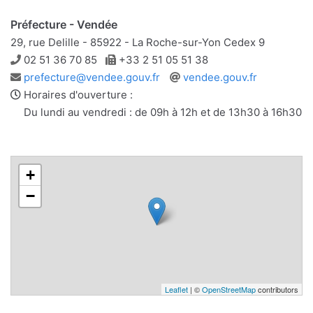
Préfecture - Vendée
29, rue Delille - 85922 - La Roche-sur-Yon Cedex 9
Téléphone
Télécopie
02 51 36 70 85
+33 2 51 05 51 38
Adresse
Site
prefecture@vendee.gouv.fr
vendee.gouv.fr
e-
web
Horaires d'ouverture :
mail
Du lundi au vendredi : de 09h à 12h et de 13h30 à 16h30
+
−
Leaflet
| ©
OpenStreetMap
contributors