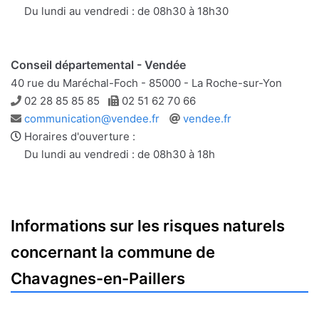
mail
Du lundi au vendredi : de 08h30 à 18h30
Conseil départemental - Vendée
40 rue du Maréchal-Foch - 85000 - La Roche-sur-Yon
Téléphone
Télécopie
02 28 85 85 85
02 51 62 70 66
Adresse
Site
communication@vendee.fr
vendee.fr
e-
web
Horaires d'ouverture :
mail
Du lundi au vendredi : de 08h30 à 18h
Informations sur les risques naturels
concernant la commune de
Chavagnes-en-Paillers