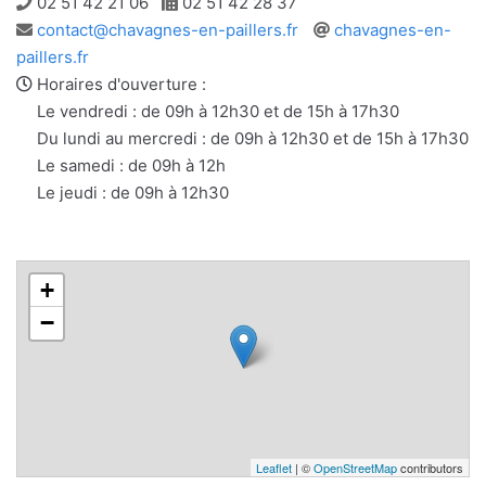
Téléphone
Télécopie
02 51 42 21 06
02 51 42 28 37
Adresse
Site
contact@chavagnes-en-paillers.fr
chavagnes-en-
e-
web
paillers.fr
mail
Horaires d'ouverture :
Le vendredi : de 09h à 12h30 et de 15h à 17h30
Du lundi au mercredi : de 09h à 12h30 et de 15h à 17h30
Le samedi : de 09h à 12h
Le jeudi : de 09h à 12h30
+
−
Leaflet
| ©
OpenStreetMap
contributors