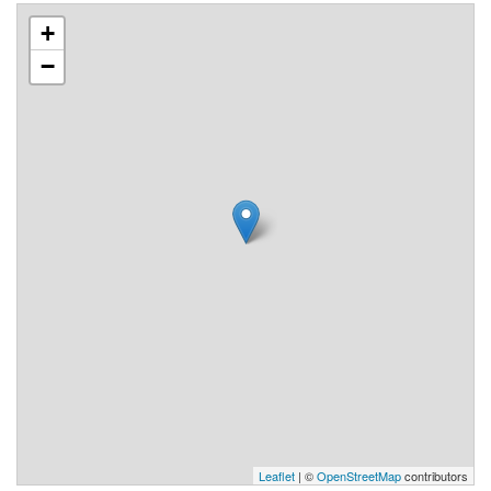
+
−
Leaflet
| ©
OpenStreetMap
contributors