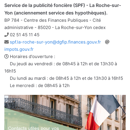
Service de la publicité foncière (SPF) - La Roche-sur-
Yon (anciennement service des hypothèques).
BP 784 - Centre des Finances Publiques - Cité
administrative - 85020 - La Roche-sur-Yon cedex
Téléphone
02 51 45 11 45
Adresse
Site
spf.la-roche-sur-yon@dgfip.finances.gouv.fr
e-
web
impots.gouv.fr
mail
Horaires d'ouverture :
Du jeudi au vendredi : de 08h45 à 12h et de 13h30 à
16h15
Du lundi au mardi : de 08h45 à 12h et de 13h30 à 16h15
Le mercredi : de 08h45 à 12h