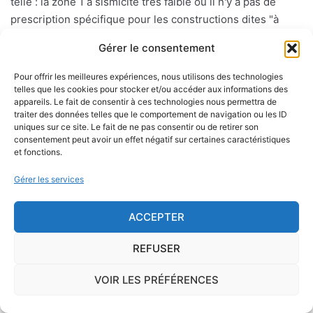
telle : la zone 1 à sismicité très faible où il n'y a pas de
prescription spécifique pour les constructions dites "à
risque normal". Les zones 2 à 5 ( avec un aléa sisimique
Gérer le consentement
faible, modéré, moyen ou fort) où des règles de
constructions parasismiques de plus en plus strictes
Pour offrir les meilleures expériences, nous utilisons des technologies
doivent être appliquées aux bâtiments dits "à risque
telles que les cookies pour stocker et/ou accéder aux informations des
appareils. Le fait de consentir à ces technologies nous permettra de
normal".
traiter des données telles que le comportement de navigation ou les ID
uniques sur ce site. Le fait de ne pas consentir ou de retirer son
consentement peut avoir un effet négatif sur certaines caractéristiques
et fonctions.
Le risque mérule
Gérer les services
Le diagnostic concernant la mérule, champignon
lignivore n'est pas obligatoire pour la vente d'un bien
ACCEPTER
immobilier hormis dans 20 communes du Finistère
.Cependant, il est préférable d'être particulièrement
REFUSER
vigilant car des chantiers de champignons lignivores
existent dans de nombreuses communes partout en
VOIR LES PRÉFÉRENCES
France, en particulier dans le Finistère ou à Paris.