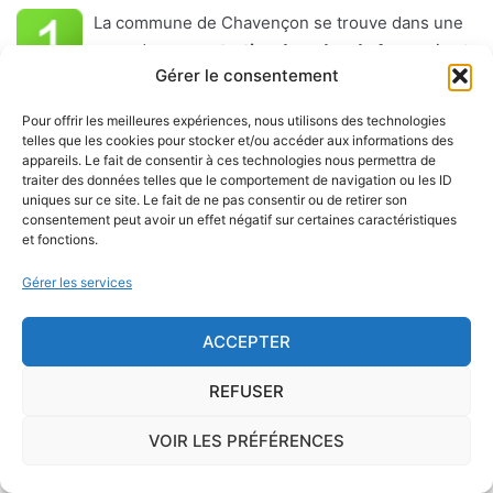
La commune de Chavençon se trouve dans une
zone de
concentration de radon de 1
, ce qui est
Gérer le consentement
considéré comme
faible
.
Pour offrir les meilleures expériences, nous utilisons des technologies
Le
radon
est un gaz radioactif issu de la désintégration du
telles que les cookies pour stocker et/ou accéder aux informations des
radium et de l'uranium, deux éléments présents dans le sol
appareils. Le fait de consentir à ces technologies nous permettra de
traiter des données telles que le comportement de navigation ou les ID
et les roches. On trouve des taux importants de radon
uniques sur ce site. Le fait de ne pas consentir ou de retirer son
dans l'air sur le territoire français. C'est pourquoi l'ISRN
consentement peut avoir un effet négatif sur certaines caractéristiques
et fonctions.
(Institut de Radioprotection et de Sûreté Nucléaire), à la
demande de l'Autorité de Sûreté Nucléaire, a classé les
Gérer les services
communes françaises en fonction de leur potentiel radon :
1, 2 ou 3.
ACCEPTER
Inhalé régulièrement et sur le long terme, le radon est un
REFUSER
facteur d'apparition du cancer du poumon.
VOIR LES PRÉFÉRENCES
A partir des sols essentiellement (mais également, dans
une moindre mesure, à partir des matériaux de