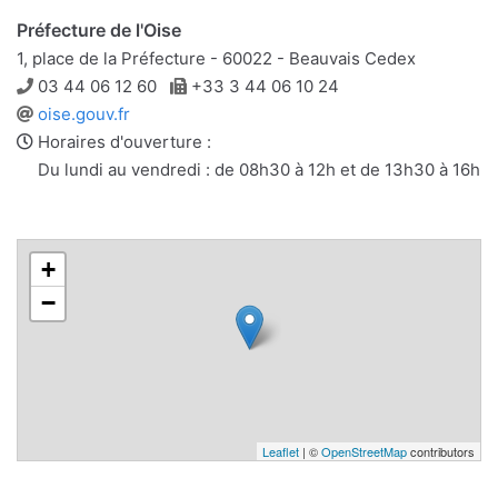
Préfecture de l'Oise
1, place de la Préfecture - 60022 - Beauvais Cedex
Téléphone
Télécopie
03 44 06 12 60
+33 3 44 06 10 24
Site
oise.gouv.fr
web
Horaires d'ouverture :
Du lundi au vendredi : de 08h30 à 12h et de 13h30 à 16h
+
−
Leaflet
| ©
OpenStreetMap
contributors