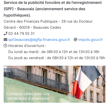
Service de la publicité foncière et de l'enregistrement
(SPF) - Beauvais (anciennement service des
hypothèques).
Centre des Finances Publiques - 29 rue du Docteur
Gérard - 60018 - Beauvais Cedex
Téléphone
03 44 79 55 31
Adresse
Site
spf.beauvais@dgfip.finances.gouv.fr
impots.gouv.fr
e-
web
Horaires d'ouverture :
mail
Du lundi au mardi : de 08h30 à 12h et de 13h30 à 16h
Du jeudi au vendredi : de 08h30 à 12h et de 13h30 à 16h