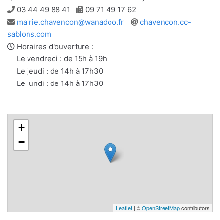
Téléphone
Télécopie
03 44 49 88 41
09 71 49 17 62
Adresse
Site
mairie.chavencon@wanadoo.fr
chavencon.cc-
e-
web
sablons.com
mail
Horaires d'ouverture :
Le vendredi : de 15h à 19h
Le jeudi : de 14h à 17h30
Le lundi : de 14h à 17h30
+
−
Leaflet
| ©
OpenStreetMap
contributors