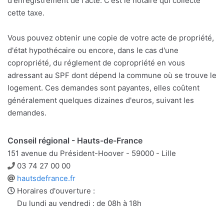
d'enregistrement de l'acte. C'est le notaire qui collecte
cette taxe.
Vous pouvez obtenir une copie de votre acte de propriété,
d'état hypothécaire ou encore, dans le cas d'une
copropriété, du réglement de copropriété en vous
adressant au SPF dont dépend la commune où se trouve le
logement. Ces demandes sont payantes, elles coûtent
généralement quelques dizaines d'euros, suivant les
demandes.
Conseil régional - Hauts-de-France
151 avenue du Président-Hoover - 59000 - Lille
Téléphone
03 74 27 00 00
Site
hautsdefrance.fr
web
Horaires d'ouverture :
Du lundi au vendredi : de 08h à 18h