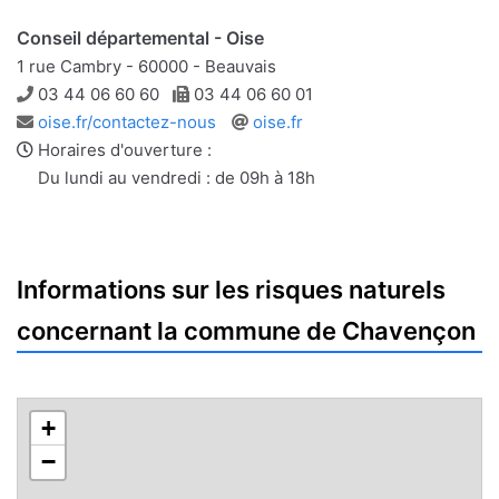
Conseil départemental - Oise
1 rue Cambry - 60000 - Beauvais
Téléphone
Télécopie
03 44 06 60 60
03 44 06 60 01
Adresse
Site
oise.fr/contactez-nous
oise.fr
e-
web
Horaires d'ouverture :
mail
Du lundi au vendredi : de 09h à 18h
Informations sur les risques naturels
concernant la commune de Chavençon
+
−