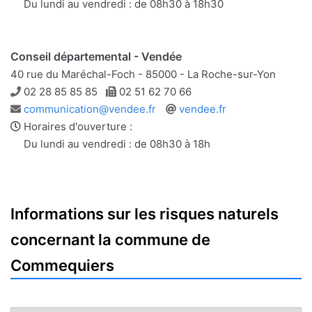
mail
Du lundi au vendredi : de 08h30 à 18h30
Conseil départemental - Vendée
40 rue du Maréchal-Foch - 85000 - La Roche-sur-Yon
Téléphone
Télécopie
02 28 85 85 85
02 51 62 70 66
Adresse
Site
communication@vendee.fr
vendee.fr
e-
web
Horaires d'ouverture :
mail
Du lundi au vendredi : de 08h30 à 18h
Informations sur les risques naturels
concernant la commune de
Commequiers