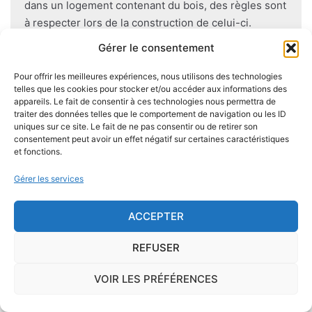
dans un logement contenant du bois, des règles sont
à respecter lors de la construction de celui-ci.
Utiliser des bois secs, éviter autant que possible le
Gérer le consentement
contact direct entre le bois et le sol
, s'assurer de
l'étanchéité des façades et toitures ou encore
Pour offrir les meilleures expériences, nous utilisons des technologies
telles que les cookies pour stocker et/ou accéder aux informations des
prévoir des aérations en sous-sol limitent les risques
appareils. Le fait de consentir à ces technologies nous permettra de
majeurs d'apparition de champignons lignivores.
traiter des données telles que le comportement de navigation ou les ID
uniques sur ce site. Le fait de ne pas consentir ou de retirer son
consentement peut avoir un effet négatif sur certaines caractéristiques
et fonctions.
Gérer les services
Je demande le descriptif des
risques pour ma ville
ACCEPTER
REFUSER
VOIR LES PRÉFÉRENCES
Le risque Radon