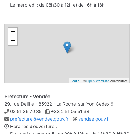
Le mercredi : de 08h30 à 12h et de 16h à 18h
+
−
Leaflet
| ©
OpenStreetMap
contributors
Préfecture - Vendée
29, rue Delille - 85922 - La Roche-sur-Yon Cedex 9
Téléphone
Télécopie
02 51 36 70 85
+33 2 51 05 51 38
Adresse
Site
prefecture@vendee.gouv.fr
vendee.gouv.fr
e-
web
Horaires d'ouverture :
mail
Du lundi au vendredi : de 09h à 12h et de 13h30 à 16h30