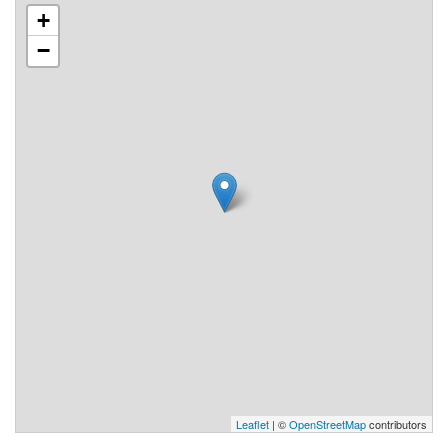
+
−
Leaflet
| ©
OpenStreetMap
contributors