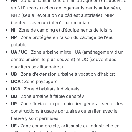
NH
: Zone d'habitat isolé en milieu agricole et subdivisé
en NH1 (construction de logements neufs autorisée),
NH2 (seule l'évolution du bâti est autorisée), NHP
(secteurs avec un intérêt patrimonial).
NI
: Zone de camping et d'équipements de loisirs
NP
: Zone protégée en raison du captage de l'eau
potable
UA / UC
: Zone urbaine mixte : UA (aménagement d'un
centre ancien, le plus souvent) et UC (souvent des
quartiers pavillionnaires).
UB
: Zone d'extension urbaine à vocation d'habitat
UCA
: Zone paysagère
UCB
: Zone d'habitats individuels.
UD
: Zone urbaine à faible densitév
UP
: Zone fluviale ou portuaire (en général, seules les
constructions à usage portuaires ou en lien avec le
fleuve y sont permises
UE
: Zone commerciale, artisanale ou industrielle en