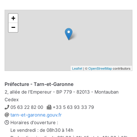
+
−
Leaflet
| ©
OpenStreetMap
contributors
Préfecture - Tarn-et-Garonne
2, allée de l'Empereur - BP 779 - 82013 - Montauban
Cedex
Téléphone
Télécopie
05 63 22 82 00
+33 5 63 93 33 79
Site
tarn-et-garonne.gouv.fr
web
Horaires d'ouverture :
Le vendredi : de 08h30 à 14h