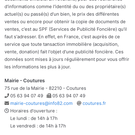
d'informations comme l'identité du ou des propriétaire(s)
actuel(s) ou passé(s) d'un bien, le prix des différentes
ventes ou encore pour obtenir la copie de documents de
ventes, c'est au SPF (Services de Publicité Foncière) qu'il
faut s'adresser. En effet, en France, c'est auprès de ce
service que toute tansaction immobilière (acquisition,
vente, donation) fait l'objet d'une publicité foncière. Ces
données sont mises à jours régulièrement pour vous offrir
les informations les plus à jour.
Mairie - Coutures
75 rue de la Mairie - 82210 - Coutures
Téléphone
Télécopie
05 63 94 07 49
05 63 94 07 49
Adresse
Site
mairie-coutures@info82.com
coutures.fr
e-
web
Horaires d'ouverture :
mail
Le lundi : de 14h à 17h
Le vendredi : de 14h à 17h