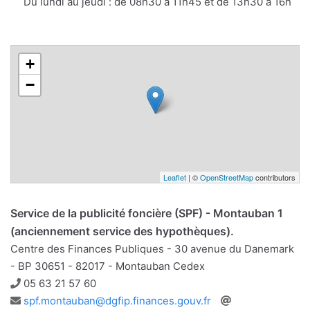
Du lundi au jeudi : de 08h30 à 11h45 et de 13h30 à 16h
+
−
Leaflet
| ©
OpenStreetMap
contributors
Service de la publicité foncière (SPF) - Montauban 1
(anciennement service des hypothèques).
Centre des Finances Publiques - 30 avenue du Danemark
- BP 30651 - 82017 - Montauban Cedex
Téléphone
05 63 21 57 60
Adresse
Site
spf.montauban@dgfip.finances.gouv.fr