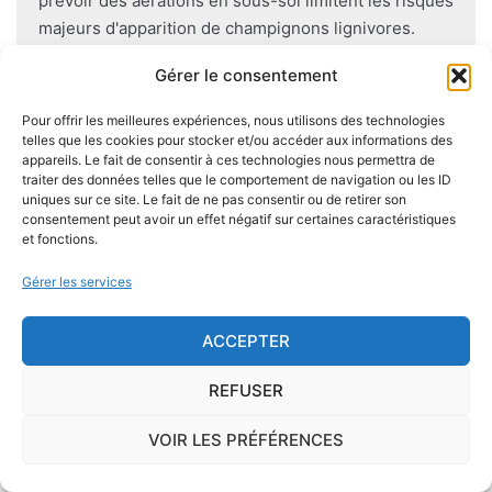
prévoir des aérations en sous-sol limitent les risques
majeurs d'apparition de champignons lignivores.
Gérer le consentement
Pour offrir les meilleures expériences, nous utilisons des technologies
telles que les cookies pour stocker et/ou accéder aux informations des
Je demande le descriptif des
appareils. Le fait de consentir à ces technologies nous permettra de
risques pour ma ville
traiter des données telles que le comportement de navigation ou les ID
uniques sur ce site. Le fait de ne pas consentir ou de retirer son
consentement peut avoir un effet négatif sur certaines caractéristiques
et fonctions.
Gérer les services
Le risque Radon
ACCEPTER
La commune de Coutures se trouve dans une
zone de
concentration de radon de 1
, ce qui est
REFUSER
considéré comme
faible
.
VOIR LES PRÉFÉRENCES
Il existe également, dans certaines communes françaises,
une
concentration en radon qui peut être importante
. Le