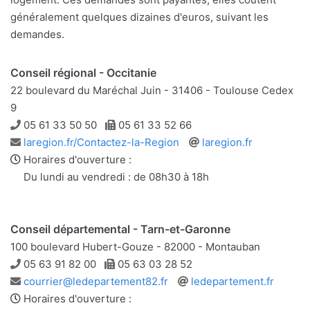
généralement quelques dizaines d'euros, suivant les
demandes.
Conseil régional - Occitanie
22 boulevard du Maréchal Juin - 31406 - Toulouse Cedex
9
Téléphone
Télécopie
05 61 33 50 50
05 61 33 52 66
Adresse
Site
laregion.fr/Contactez-la-Region
laregion.fr
e-
web
Horaires d'ouverture :
mail
Du lundi au vendredi : de 08h30 à 18h
Conseil départemental - Tarn-et-Garonne
100 boulevard Hubert-Gouze - 82000 - Montauban
Téléphone
Télécopie
05 63 91 82 00
05 63 03 28 52
Adresse
Site
courrier@ledepartement82.fr
ledepartement.fr
e-
web
Horaires d'ouverture :