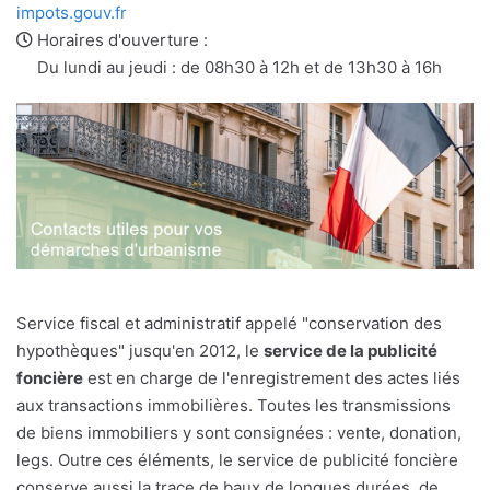
e-
web
impots.gouv.fr
mail
Horaires d'ouverture :
Du lundi au jeudi : de 08h30 à 12h et de 13h30 à 16h
Service fiscal et administratif appelé "conservation des
hypothèques" jusqu'en 2012, le
service de la publicité
foncière
est en charge de l'enregistrement des actes liés
aux transactions immobilières. Toutes les transmissions
de biens immobiliers y sont consignées : vente, donation,
legs. Outre ces éléments, le service de publicité foncière
conserve aussi la trace de baux de longues durées, de