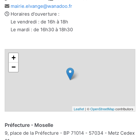
Adresse
mairie.elvange@wanadoo.fr
e-
Horaires d'ouverture :
mail
Le vendredi : de 16h à 18h
Le mardi : de 16h30 à 18h30
+
−
Leaflet
| ©
OpenStreetMap
contributors
Préfecture - Moselle
9, place de la Préfecture - BP 71014 - 57034 - Metz Cedex