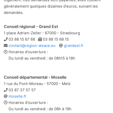
généralement quelques dizaines d'euros, suivant les
demandes.
Conseil régional - Grand Est
1 place Adrien-Zeller - 67000 - Strasbourg
Téléphone
Télécopie
03 88 15 67 68
03 88 15 68 15
Adresse
Site
contact@region-alsace.eu
grandest.fr
e-
web
Horaires d'ouverture :
mail
Du lundi au vendredi : de 08h15 à 18h
Conseil départemental - Moselle
1 rue du Pont-Moreau - 57000 - Metz
Téléphone
03 87 37 57 57
Site
moselle.fr
web
Horaires d'ouverture :
Du lundi au vendredi : de 08h à 19h