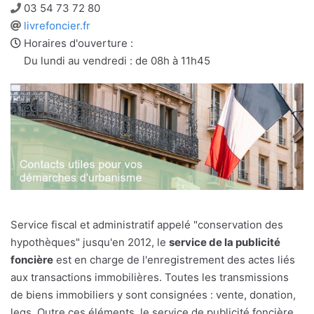
Téléphone
03 54 73 72 80
Site
livrefoncier.fr
web
Horaires d'ouverture :
Du lundi au vendredi : de 08h à 11h45
Service fiscal et administratif appelé "conservation des
hypothèques" jusqu'en 2012, le
service de la publicité
foncière
est en charge de l'enregistrement des actes liés
aux transactions immobilières. Toutes les transmissions
de biens immobiliers y sont consignées : vente, donation,
legs. Outre ces éléments, le service de publicité foncière