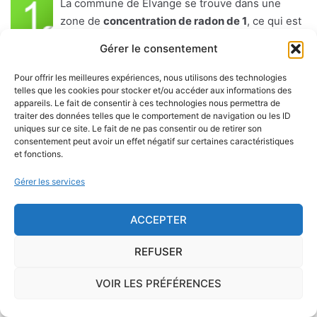
La commune de Elvange se trouve dans une
zone de
concentration de radon de 1
, ce qui est
considéré comme
faible
.
Gérer le consentement
Le
radon
est un gaz radioactif issu de la désintégration du
Pour offrir les meilleures expériences, nous utilisons des technologies
telles que les cookies pour stocker et/ou accéder aux informations des
radium et de l'uranium, deux éléments présents dans le sol
appareils. Le fait de consentir à ces technologies nous permettra de
et les roches. On trouve des taux importants de radon
traiter des données telles que le comportement de navigation ou les ID
dans l'air sur le territoire français. C'est pourquoi l'ISRN
uniques sur ce site. Le fait de ne pas consentir ou de retirer son
consentement peut avoir un effet négatif sur certaines caractéristiques
(Institut de Radioprotection et de Sûreté Nucléaire), à la
et fonctions.
demande de l'Autorité de Sûreté Nucléaire, a classé les
communes françaises en fonction de leur potentiel radon :
Gérer les services
1, 2 ou 3.
ACCEPTER
Inhalé régulièrement et sur le long terme, le radon est un
facteur d'apparition du cancer du poumon.
REFUSER
VOIR LES PRÉFÉRENCES
A partir des sols essentiellement (mais également, dans
une moindre mesure, à partir des matériaux de