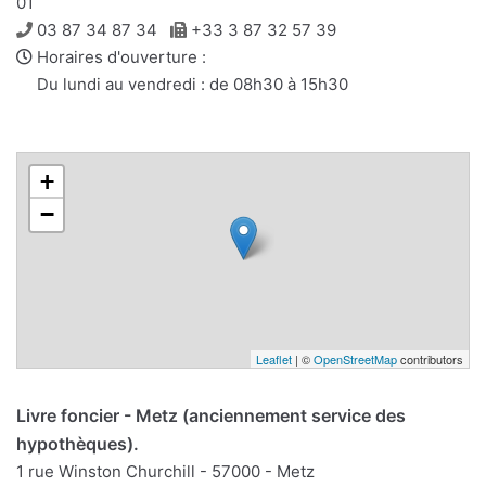
01
Téléphone
Télécopie
03 87 34 87 34
+33 3 87 32 57 39
Horaires d'ouverture :
Du lundi au vendredi : de 08h30 à 15h30
+
−
Leaflet
| ©
OpenStreetMap
contributors
Livre foncier - Metz (anciennement service des
hypothèques).
1 rue Winston Churchill - 57000 - Metz