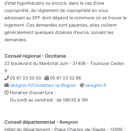
d'état hypothécaire ou encore, dans le cas d'une
copropriété, du réglement de copropriété en vous
adressant au SPF dont dépend la commune où se trouve le
logement. Ces demandes sont payantes, elles coûtent
généralement quelques dizaines d'euros, suivant les
demandes.
Conseil régional - Occitanie
22 boulevard du Maréchal Juin - 31406 - Toulouse Cedex
9
Téléphone
Télécopie
05 61 33 50 50
05 61 33 52 66
Adresse
Site
laregion.fr/Contactez-la-Region
laregion.fr
e-
web
Horaires d'ouverture :
mail
Du lundi au vendredi : de 08h30 à 18h
Conseil départemental - Aveyron
Hôtel du département - Place Charles-de-Gaulle - 12000 -