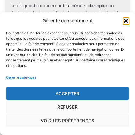
Le diagnostic concernant la mérule, champignon
lignivore n'est pas obligatoire pour la vente d'un bien
immobilier hormis dans 20 communes du Finistère
Gérer le consentement
.Cependant, il est préférable d'être particulièrement
Pour offrir les meilleures expériences, nous utilisons des technologies
vigilant car des chantiers de champignons lignivores
telles que les cookies pour stocker et/ou accéder aux informations des
existent dans de nombreuses communes partout en
appareils. Le fait de consentir à ces technologies nous permettra de
traiter des données telles que le comportement de navigation ou les ID
France, en particulier dans le Finistère ou à Paris.
uniques sur ce site. Le fait de ne pas consentir ou de retirer son
consentement peut avoir un effet négatif sur certaines caractéristiques
Des mesures existent pour éviter d'éventuelles
et fonctions.
nuisances dues aux mérules à l'avenir lors de la
Gérer les services
construction du logement : utiliser des bois secs,
éviter autant que possible le
contact direct entre le
ACCEPTER
bois et le sol
, s'assurer de l'étanchéité des façades et
toitures, prévoir des aérations en sous-sol.
REFUSER
VOIR LES PRÉFÉRENCES