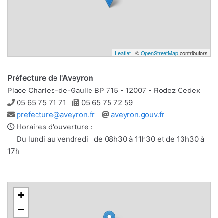
Leaflet
| ©
OpenStreetMap
contributors
Préfecture de l'Aveyron
Place Charles-de-Gaulle BP 715 - 12007 - Rodez Cedex
Téléphone
Télécopie
05 65 75 71 71
05 65 75 72 59
Adresse
Site
prefecture@aveyron.fr
aveyron.gouv.fr
e-
web
Horaires d'ouverture :
mail
Du lundi au vendredi : de 08h30 à 11h30 et de 13h30 à
17h
+
−