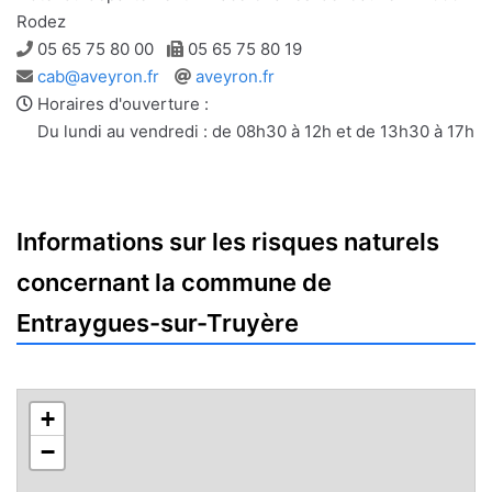
Rodez
Téléphone
Télécopie
05 65 75 80 00
05 65 75 80 19
Adresse
Site
cab@aveyron.fr
aveyron.fr
e-
web
Horaires d'ouverture :
mail
Du lundi au vendredi : de 08h30 à 12h et de 13h30 à 17h
Informations sur les risques naturels
concernant la commune de
Entraygues-sur-Truyère
+
−