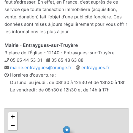
faut s'adresser. En effet, en France, c'est auprès de ce
service que toute tansaction immobilière (acquisition,
vente, donation) fait l'objet d'une publicité foncière. Ces
données sont mises à jours régulièrement pour vous offrir
les informations les plus à jour.
Mairie - Entraygues-sur-Truyère
3 place de l'Église - 12140 - Entraygues-sur-Truyère
Téléphone
Télécopie
05 65 44 53 31
05 65 48 63 88
Adresse
Site
mairie.entraygues@orange.fr
entraygues.fr
e-
web
Horaires d'ouverture :
mail
Du lundi au jeudi : de 08h30 à 12h30 et de 13h30 à 18h
Le vendredi : de 08h30 à 12h30 et de 14h à 17h
+
−