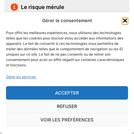
Le risque mérule
Le diagnostic concernant la mérule, champignon
Gérer le consentement
lignivore n'est pas obligatoire pour la vente d'un bien
Pour offrir les meilleures expériences, nous utilisons des technologies
immobilier hormis dans 20 communes du Finistère
telles que les cookies pour stocker et/ou accéder aux informations des
.Cependant, il est préférable d'être particulièrement
appareils. Le fait de consentir à ces technologies nous permettra de
vigilant car des chantiers de champignons lignivores
traiter des données telles que le comportement de navigation ou les ID
uniques sur ce site. Le fait de ne pas consentir ou de retirer son
existent dans de nombreuses communes partout en
consentement peut avoir un effet négatif sur certaines caractéristiques
France, en particulier dans le Finistère ou à Paris.
et fonctions.
Gérer les services
Pour se prémunir autant que possible d'éventuelles
nuisances dues aux mérules lors de la construction
ACCEPTER
du logement, il convient de respecter certaines
règles comme l'utilisation des bois secs, le fait
REFUSER
d'éviter autant que possible le
contact direct entre
le bois et le sol
, de s'assurer de l'étanchéité des
VOIR LES PRÉFÉRENCES
façades et toitures, de prévoir des aérations en
sous-sol.