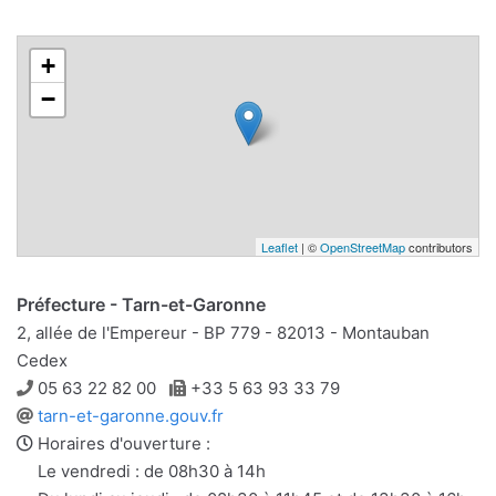
+
−
Leaflet
| ©
OpenStreetMap
contributors
Préfecture - Tarn-et-Garonne
2, allée de l'Empereur - BP 779 - 82013 - Montauban
Cedex
Téléphone
Télécopie
05 63 22 82 00
+33 5 63 93 33 79
Site
tarn-et-garonne.gouv.fr
web
Horaires d'ouverture :
Le vendredi : de 08h30 à 14h