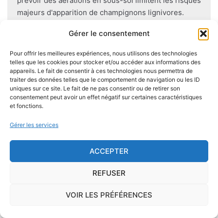
prévoir des aérations en sous-sol limitent les risques
majeurs d'apparition de champignons lignivores.
Gérer le consentement
Pour offrir les meilleures expériences, nous utilisons des technologies
telles que les cookies pour stocker et/ou accéder aux informations des
Je demande le descriptif des
appareils. Le fait de consentir à ces technologies nous permettra de
risques pour ma ville
traiter des données telles que le comportement de navigation ou les ID
uniques sur ce site. Le fait de ne pas consentir ou de retirer son
consentement peut avoir un effet négatif sur certaines caractéristiques
et fonctions.
Gérer les services
Le risque Radon
ACCEPTER
La commune de Escatalens se trouve dans une
zone de
concentration de radon de 1
, ce qui est
REFUSER
considéré comme
faible
.
VOIR LES PRÉFÉRENCES
Il existe également, dans certaines communes françaises,
une
concentration en radon qui peut être importante
. Le