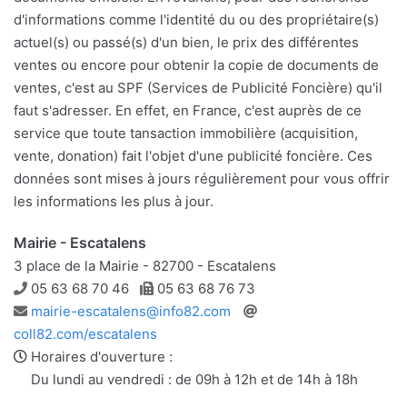
d'informations comme l'identité du ou des propriétaire(s)
actuel(s) ou passé(s) d'un bien, le prix des différentes
ventes ou encore pour obtenir la copie de documents de
ventes, c'est au SPF (Services de Publicité Foncière) qu'il
faut s'adresser. En effet, en France, c'est auprès de ce
service que toute tansaction immobilière (acquisition,
vente, donation) fait l'objet d'une publicité foncière. Ces
données sont mises à jours régulièrement pour vous offrir
les informations les plus à jour.
Mairie - Escatalens
3 place de la Mairie - 82700 - Escatalens
Téléphone
Télécopie
05 63 68 70 46
05 63 68 76 73
Adresse
Site
mairie-escatalens@info82.com
e-
web
coll82.com/escatalens
mail
Horaires d'ouverture :
Du lundi au vendredi : de 09h à 12h et de 14h à 18h