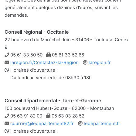
généralement quelques dizaines d'euros, suivant les
demandes.
Conseil régional - Occitanie
22 boulevard du Maréchal Juin - 31406 - Toulouse Cedex
9
Téléphone
Télécopie
05 61 33 50 50
05 61 33 52 66
Adresse
Site
laregion.fr/Contactez-la-Region
laregion.fr
e-
web
Horaires d'ouverture :
mail
Du lundi au vendredi : de 08h30 à 18h
Conseil départemental - Tarn-et-Garonne
100 boulevard Hubert-Gouze - 82000 - Montauban
Téléphone
Télécopie
05 63 91 82 00
05 63 03 28 52
Adresse
Site
courrier@ledepartement82.fr
ledepartement.fr
e-
web
Horaires d'ouverture :