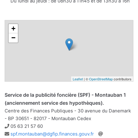
Du lundi au jeudi : de 08h30 à 11h45 et de 13h30 à 16h
+
−
Leaflet
| ©
OpenStreetMap
contributors
Service de la publicité foncière (SPF) - Montauban 1
(anciennement service des hypothèques).
Centre des Finances Publiques - 30 avenue du Danemark
- BP 30651 - 82017 - Montauban Cedex
Téléphone
05 63 21 57 60
Adresse
Site
spf.montauban@dgfip.finances.gouv.fr