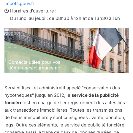
e-
web
impots.gouv.fr
mail
Horaires d'ouverture :
Du lundi au jeudi : de 08h30 à 12h et de 13h30 à 16h
Service fiscal et administratif appelé "conservation des
hypothèques" jusqu'en 2012, le
service de la publicité
foncière
est en charge de l'enregistrement des actes liés
aux transactions immobilières. Toutes les transmissions
de biens immobiliers y sont consignées : vente, donation,
legs. Outre ces éléments, le service de publicité foncière
conserve aussi la trace de baux de longues durées, de