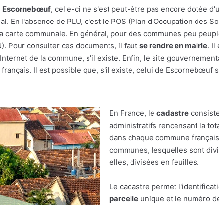
e
Escornebœuf
, celle-ci ne s'est peut-être pas encore dotée d'un
al. En l'absence de PLU, c'est le POS (Plan d'Occupation des Sol
r à la carte communale. En général, pour des communes peu peupl
(N). Pour consulter ces documents, il faut
se rendre en mairie
. I
nternet de la commune, s'il existe. Enfin, le site gouvernement
français. Il est possible que, s'il existe, celui de Escornebœuf s
En France, le
cadastre
consiste
administratifs rencensant la tot
dans chaque commune française.
communes, lesquelles sont divis
elles, divisées en feuilles.
Le cadastre permet l'identificat
parcelle
unique et le numéro de 