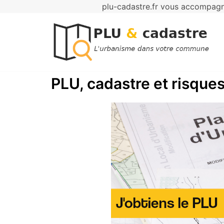
plu-cadastre.fr vous accompagne
Aller
au
contenu
PLU, cadastre et risques