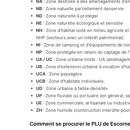
NA
: Zone destinée à des aménagements d'e
NB
: Zone natuelle partiellement desservie
ND
: Zone naturelle à protéger
NE
: Zone naturelle écologique et sensible
NH
: Zone d'habitat isolé en milieu agricole e
NHP (secteurs avec un intérêt patrimonial).
NI
: Zone de camping et d'équipements de lois
NP
: Zone protégée en raison du captage de l
UA / UC
: Zone urbaine mixte : UA (aménagemen
UB
: Zone d'extension urbaine à vocation d'ha
UCA
: Zone paysagère
UCB
: Zone d'habitats individuels.
UD
: Zone urbaine à faible densitév
UP
: Zone fluviale ou portuaire (en général, s
UE
: Zone commerciale, artisanale ou industrie
ZH
: Zone humide (construciton interdite pour
Comment se procurer le PLU de Escor