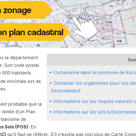
ns le département
So
e. Son code postal
L'urbanisme dans la commune de Esc
e 500 habitants
tude minimale est de
Contacter les organismes pour vos dé
es.
Escornebœuf
Informations sur les risques naturel
 est probable que la
 dotée d'un Plan
Informations sur les sols à Escornebœ
urbanisme de
es Sols (POS)
. En
CC)
qu'il faut se référer. S'il n'existe pas non plus de Carte C