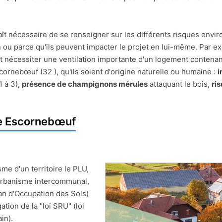
pparaît nécessaire de se renseigner sur les différents risques e
on ou parce qu'ils peuvent impacter le projet en lui-même. Par
t nécessiter une ventilation importante d'un logement contenan
rnebœuf (32 ), qu'ils soient d'origine naturelle ou humaine :
i
1 à 3),
présence de champignons mérules
attaquant le bois,
ri
e Escornebœuf
me d'un territoire le PLU,
'Urbanisme intercommunal,
an d'Occupation des Sols)
ion de la "loi SRU" (loi
in).