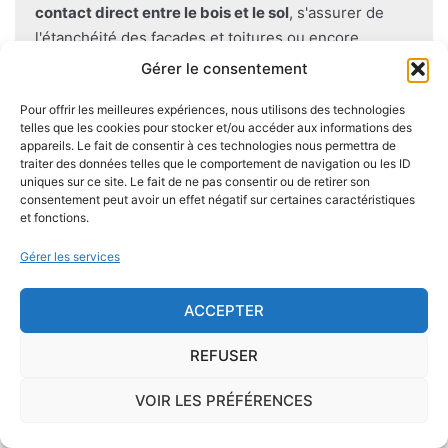
contact direct entre le bois et le sol
, s'assurer de
l'étanchéité des façades et toitures ou encore
prévoir des aérations en sous-sol limitent les risques
Gérer le consentement
majeurs d'apparition de champignons lignivores.
Pour offrir les meilleures expériences, nous utilisons des technologies
telles que les cookies pour stocker et/ou accéder aux informations des
appareils. Le fait de consentir à ces technologies nous permettra de
traiter des données telles que le comportement de navigation ou les ID
uniques sur ce site. Le fait de ne pas consentir ou de retirer son
Je demande le descriptif des
consentement peut avoir un effet négatif sur certaines caractéristiques
risques pour ma ville
et fonctions.
Gérer les services
ACCEPTER
Le risque Radon
REFUSER
La commune de Garganvillar se trouve dans une
VOIR LES PRÉFÉRENCES
zone de
concentration de radon de 1
, ce qui est
considéré comme
faible
.