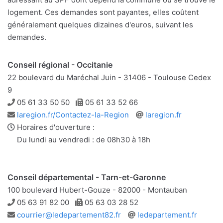
logement. Ces demandes sont payantes, elles coûtent
généralement quelques dizaines d'euros, suivant les
demandes.
Conseil régional - Occitanie
22 boulevard du Maréchal Juin - 31406 - Toulouse Cedex
9
Téléphone
Télécopie
05 61 33 50 50
05 61 33 52 66
Adresse
Site
laregion.fr/Contactez-la-Region
laregion.fr
e-
web
Horaires d'ouverture :
mail
Du lundi au vendredi : de 08h30 à 18h
Conseil départemental - Tarn-et-Garonne
100 boulevard Hubert-Gouze - 82000 - Montauban
Téléphone
Télécopie
05 63 91 82 00
05 63 03 28 52
Adresse
Site
courrier@ledepartement82.fr
ledepartement.fr