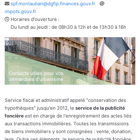
Adresse
Site
spf.montauban@dgfip.finances.gouv.fr
e-
web
impots.gouv.fr
mail
Horaires d'ouverture :
Du lundi au jeudi : de 08h30 à 12h et de 13h30 à 16h
Service fiscal et administratif appelé "conservation des
hypothèques" jusqu'en 2012, le
service de la publicité
foncière
est en charge de l'enregistrement des actes liés
aux transactions immobilières. Toutes les transmissions
de biens immobiliers y sont consignées : vente, donation,
legs. Outre ces éléments, le service de publicité foncière