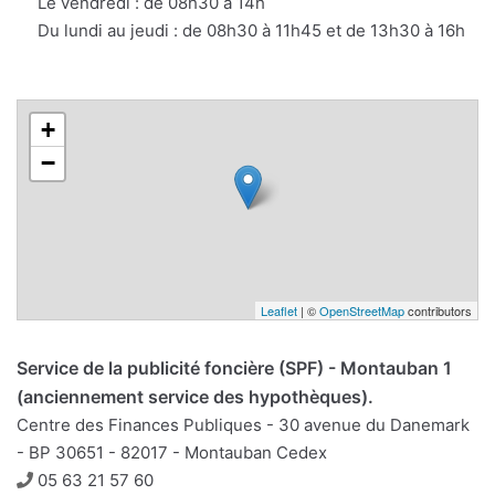
Le vendredi : de 08h30 à 14h
Du lundi au jeudi : de 08h30 à 11h45 et de 13h30 à 16h
+
−
Leaflet
| ©
OpenStreetMap
contributors
Service de la publicité foncière (SPF) - Montauban 1
(anciennement service des hypothèques).
Centre des Finances Publiques - 30 avenue du Danemark
- BP 30651 - 82017 - Montauban Cedex
Téléphone
05 63 21 57 60