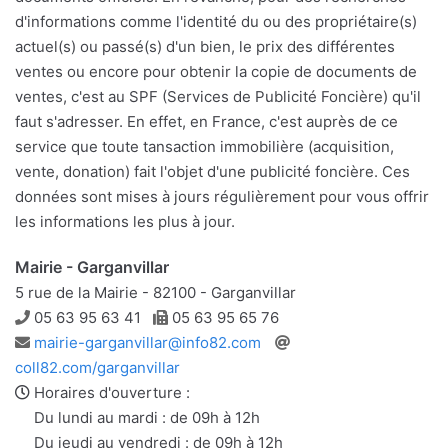
d'informations comme l'identité du ou des propriétaire(s)
actuel(s) ou passé(s) d'un bien, le prix des différentes
ventes ou encore pour obtenir la copie de documents de
ventes, c'est au SPF (Services de Publicité Foncière) qu'il
faut s'adresser. En effet, en France, c'est auprès de ce
service que toute tansaction immobilière (acquisition,
vente, donation) fait l'objet d'une publicité foncière. Ces
données sont mises à jours régulièrement pour vous offrir
les informations les plus à jour.
Mairie - Garganvillar
5 rue de la Mairie - 82100 - Garganvillar
Téléphone
Télécopie
05 63 95 63 41
05 63 95 65 76
Adresse
Site
mairie-garganvillar@info82.com
e-
web
coll82.com/garganvillar
mail
Horaires d'ouverture :
Du lundi au mardi : de 09h à 12h
Du jeudi au vendredi : de 09h à 12h