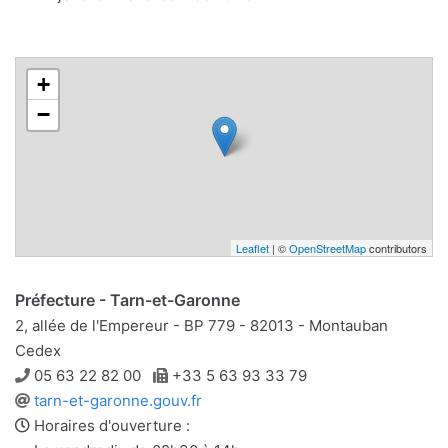
+
−
Leaflet
| ©
OpenStreetMap
contributors
Préfecture - Tarn-et-Garonne
2, allée de l'Empereur - BP 779 - 82013 - Montauban
Cedex
Téléphone
Télécopie
05 63 22 82 00
+33 5 63 93 33 79
Site
tarn-et-garonne.gouv.fr
web
Horaires d'ouverture :