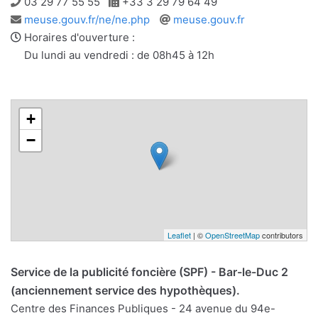
Téléphone
Télécopie
03 29 77 55 55
+33 3 29 79 64 49
Adresse
Site
meuse.gouv.fr/ne/ne.php
meuse.gouv.fr
e-
web
Horaires d'ouverture :
mail
Du lundi au vendredi : de 08h45 à 12h
+
−
Leaflet
| ©
OpenStreetMap
contributors
Service de la publicité foncière (SPF) - Bar-le-Duc 2
(anciennement service des hypothèques).
Centre des Finances Publiques - 24 avenue du 94e-