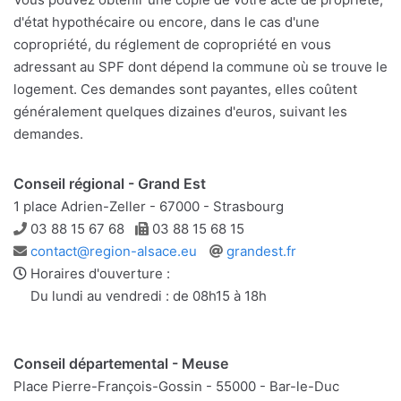
d'état hypothécaire ou encore, dans le cas d'une
copropriété, du réglement de copropriété en vous
adressant au SPF dont dépend la commune où se trouve le
logement. Ces demandes sont payantes, elles coûtent
généralement quelques dizaines d'euros, suivant les
demandes.
Conseil régional - Grand Est
1 place Adrien-Zeller - 67000 - Strasbourg
Téléphone
Télécopie
03 88 15 67 68
03 88 15 68 15
Adresse
Site
contact@region-alsace.eu
grandest.fr
e-
web
Horaires d'ouverture :
mail
Du lundi au vendredi : de 08h15 à 18h
Conseil départemental - Meuse
Place Pierre-François-Gossin - 55000 - Bar-le-Duc