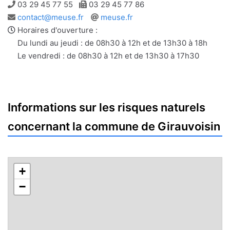
Téléphone
Télécopie
03 29 45 77 55
03 29 45 77 86
Adresse
Site
contact@meuse.fr
meuse.fr
e-
web
Horaires d'ouverture :
mail
Du lundi au jeudi : de 08h30 à 12h et de 13h30 à 18h
Le vendredi : de 08h30 à 12h et de 13h30 à 17h30
Informations sur les risques naturels
concernant la commune de Girauvoisin
+
−