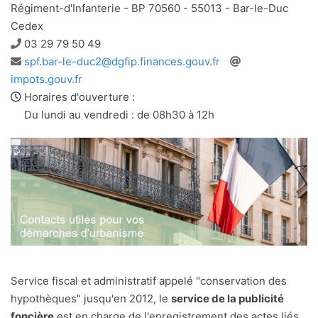
Régiment-d'Infanterie - BP 70560 - 55013 - Bar-le-Duc
Cedex
Téléphone
03 29 79 50 49
Adresse
Site
spf.bar-le-duc2@dgfip.finances.gouv.fr
e-
web
impots.gouv.fr
mail
Horaires d'ouverture :
Du lundi au vendredi : de 08h30 à 12h
Service fiscal et administratif appelé "conservation des
hypothèques" jusqu'en 2012, le
service de la publicité
foncière
est en charge de l'enregistrement des actes liés