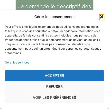
Je demande le descriptif des
risques pour ma ville
Gérer le consentement
Pour offrir les meilleures expériences, nous utilisons des technologies
telles que les cookies pour stocker et/ou accéder aux informations des
appareils. Le fait de consentir à ces technologies nous permettra de
traiter des données telles que le comportement de navigation ou les ID
Le risque Radon
uniques sur ce site. Le fait de ne pas consentir ou de retirer son
consentement peut avoir un effet négatif sur certaines caractéristiques
La commune de Girauvoisin se trouve dans une
et fonctions.
zone de
concentration de radon de 1
, ce qui est
Gérer les services
considéré comme
faible
.
Le
radon
est un gaz radioactif issu de la désintégration du
ACCEPTER
radium et de l'uranium, deux éléments présents dans le sol
REFUSER
et les roches. On trouve des taux importants de radon
dans l'air sur le territoire français. C'est pourquoi l'ISRN
VOIR LES PRÉFÉRENCES
(Institut de Radioprotection et de Sûreté Nucléaire), à la
demande de l'Autorité de Sûreté Nucléaire, a classé les