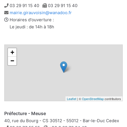
Téléphone
Télécopie
03 29 91 15 40
03 29 91 15 40
Adresse
mairie.girauvoisin@wanadoo.fr
e-
Horaires d'ouverture :
mail
Le jeudi : de 14h à 18h
+
−
Leaflet
| ©
OpenStreetMap
contributors
Préfecture - Meuse
40, rue du Bourg - CS 30512 - 55012 - Bar-le-Duc Cedex