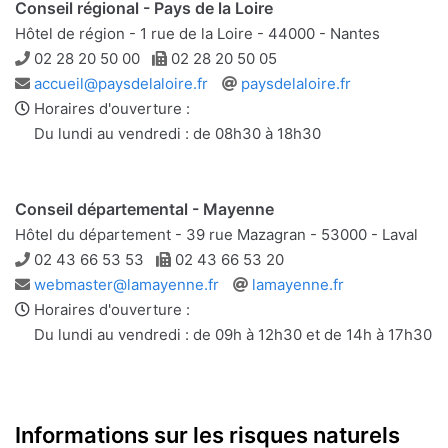
Conseil régional - Pays de la Loire
Hôtel de région - 1 rue de la Loire - 44000 - Nantes
Téléphone
Télécopie
02 28 20 50 00
02 28 20 50 05
Adresse
Site
accueil@paysdelaloire.fr
paysdelaloire.fr
e-
web
Horaires d'ouverture :
mail
Du lundi au vendredi : de 08h30 à 18h30
Conseil départemental - Mayenne
Hôtel du département - 39 rue Mazagran - 53000 - Laval
Téléphone
Télécopie
02 43 66 53 53
02 43 66 53 20
Adresse
Site
webmaster@lamayenne.fr
lamayenne.fr
e-
web
Horaires d'ouverture :
mail
Du lundi au vendredi : de 09h à 12h30 et de 14h à 17h30
Informations sur les risques naturels