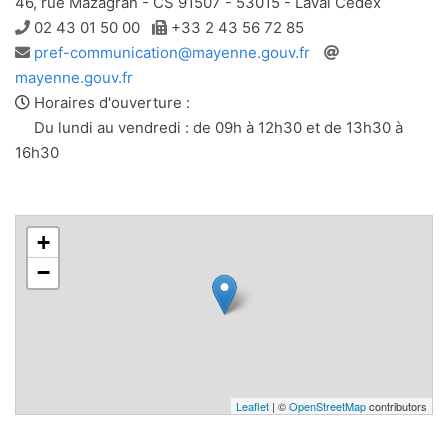
46, rue Mazagran - CS 91507 - 53015 - Laval Cedex
Téléphone
Télécopie
02 43 01 50 00
+33 2 43 56 72 85
Adresse
Site
pref-communication@mayenne.gouv.fr
e-
web
mayenne.gouv.fr
mail
Horaires d'ouverture :
Du lundi au vendredi : de 09h à 12h30 et de 13h30 à
16h30
+
−
Leaflet
| ©
OpenStreetMap
contributors