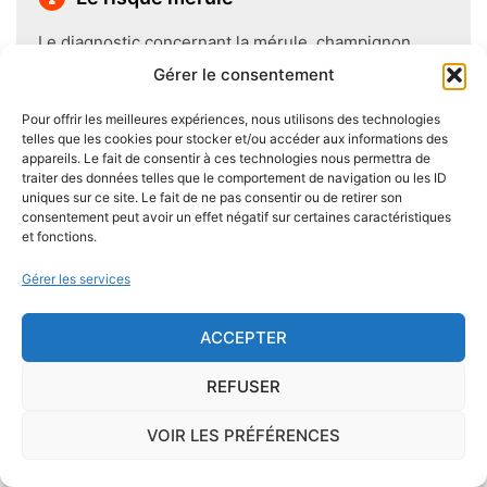
Le diagnostic concernant la mérule, champignon
lignivore n'est pas obligatoire pour la vente d'un bien
Gérer le consentement
immobilier hormis dans 20 communes du Finistère
Pour offrir les meilleures expériences, nous utilisons des technologies
.Cependant, il est préférable d'être particulièrement
telles que les cookies pour stocker et/ou accéder aux informations des
vigilant car des chantiers de champignons lignivores
appareils. Le fait de consentir à ces technologies nous permettra de
existent dans de nombreuses communes partout en
traiter des données telles que le comportement de navigation ou les ID
uniques sur ce site. Le fait de ne pas consentir ou de retirer son
France, en particulier dans le Finistère ou à Paris.
consentement peut avoir un effet négatif sur certaines caractéristiques
et fonctions.
Pour se prémunir autant que possible d'éventuelles
Gérer les services
nuisances dues aux mérules lors de la construction
du logement, il convient de respecter certaines
ACCEPTER
règles comme l'utilisation des bois secs, le fait
d'éviter autant que possible le
contact direct entre
REFUSER
le bois et le sol
, de s'assurer de l'étanchéité des
façades et toitures, de prévoir des aérations en
VOIR LES PRÉFÉRENCES
sous-sol.