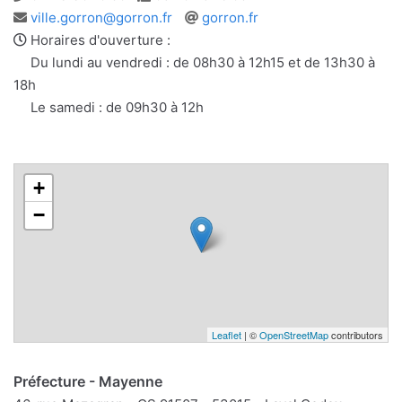
Adresse
Site
ville.gorron@gorron.fr
gorron.fr
e-
web
Horaires d'ouverture :
mail
Du lundi au vendredi : de 08h30 à 12h15 et de 13h30 à
18h
Le samedi : de 09h30 à 12h
+
−
Leaflet
| ©
OpenStreetMap
contributors
Préfecture - Mayenne