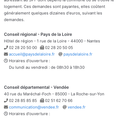
logement. Ces demandes sont payantes, elles coûtent
généralement quelques dizaines d'euros, suivant les
demandes.
Conseil régional - Pays de la Loire
Hôtel de région - 1 rue de la Loire - 44000 - Nantes
Téléphone
Télécopie
02 28 20 50 00
02 28 20 50 05
Adresse
Site
accueil@paysdelaloire.fr
paysdelaloire.fr
e-
web
Horaires d'ouverture :
mail
Du lundi au vendredi : de 08h30 à 18h30
Conseil départemental - Vendée
40 rue du Maréchal-Foch - 85000 - La Roche-sur-Yon
Téléphone
Télécopie
02 28 85 85 85
02 51 62 70 66
Adresse
Site
communication@vendee.fr
vendee.fr
e-
web
Horaires d'ouverture :