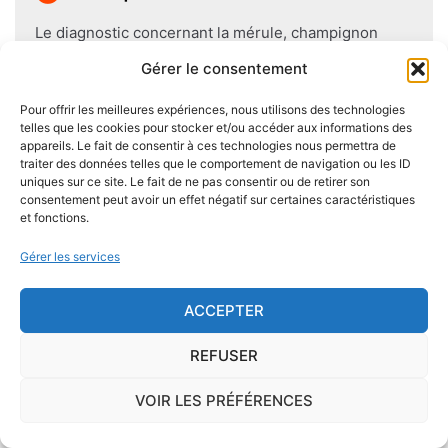
Le diagnostic concernant la mérule, champignon
lignivore n'est pas obligatoire pour la vente d'un bien
Gérer le consentement
immobilier hormis dans 20 communes du Finistère
.Cependant, il est préférable d'être particulièrement
Pour offrir les meilleures expériences, nous utilisons des technologies
telles que les cookies pour stocker et/ou accéder aux informations des
vigilant car des chantiers de champignons lignivores
appareils. Le fait de consentir à ces technologies nous permettra de
existent dans de nombreuses communes partout en
traiter des données telles que le comportement de navigation ou les ID
France, en particulier dans le Finistère ou à Paris.
uniques sur ce site. Le fait de ne pas consentir ou de retirer son
consentement peut avoir un effet négatif sur certaines caractéristiques
et fonctions.
Pour éviter l'apparition et la prolifération de mérule
dans un logement contenant du bois, des règles sont
Gérer les services
à respecter lors de la construction de celui-ci.
Utiliser des bois secs, éviter autant que possible le
ACCEPTER
contact direct entre le bois et le sol
, s'assurer de
REFUSER
l'étanchéité des façades et toitures ou encore
prévoir des aérations en sous-sol limitent les risques
VOIR LES PRÉFÉRENCES
majeurs d'apparition de champignons lignivores.