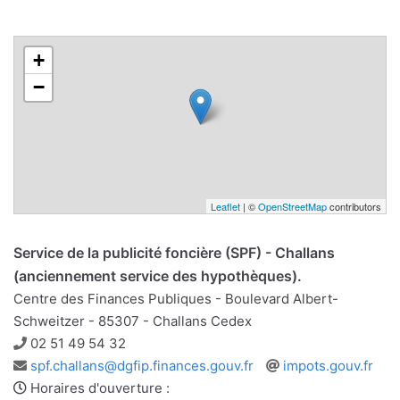
+
−
Leaflet
| ©
OpenStreetMap
contributors
Service de la publicité foncière (SPF) - Challans
(anciennement service des hypothèques).
Centre des Finances Publiques - Boulevard Albert-
Schweitzer - 85307 - Challans Cedex
Téléphone
02 51 49 54 32
Adresse
Site
spf.challans@dgfip.finances.gouv.fr
impots.gouv.fr
e-
web
Horaires d'ouverture :