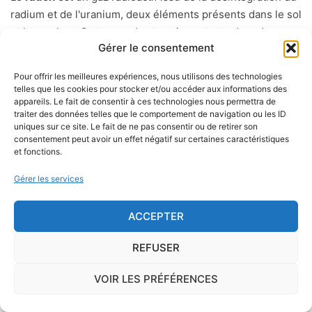
radium et de l'uranium, deux éléments présents dans le sol
et les roches. On trouve des taux importants de radon
Gérer le consentement
dans l'air sur le territoire français. C'est pourquoi l'ISRN
(Institut de Radioprotection et de Sûreté Nucléaire), à la
Pour offrir les meilleures expériences, nous utilisons des technologies
demande de l'Autorité de Sûreté Nucléaire, a classé les
telles que les cookies pour stocker et/ou accéder aux informations des
communes françaises en fonction de leur potentiel radon :
appareils. Le fait de consentir à ces technologies nous permettra de
traiter des données telles que le comportement de navigation ou les ID
1, 2 ou 3.
uniques sur ce site. Le fait de ne pas consentir ou de retirer son
consentement peut avoir un effet négatif sur certaines caractéristiques
et fonctions.
Inhalé régulièrement et sur le long terme, le radon est un
facteur d'apparition du cancer du poumon.
Gérer les services
A partir des sols essentiellement (mais également, dans
ACCEPTER
une moindre mesure, à partir des matériaux de
construction et de l'eau de distribution) ce gaz peut
REFUSER
s'infiltrer dans les habitations par le passage des
canalisations, les vides sanitaires, les caves, etc.
VOIR LES PRÉFÉRENCES
Des sociétés privées vendent des
systèmes de détection