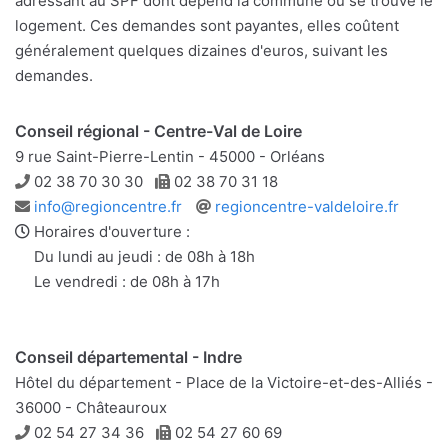
adressant au SPF dont dépend la commune où se trouve le
logement. Ces demandes sont payantes, elles coûtent
généralement quelques dizaines d'euros, suivant les
demandes.
Conseil régional - Centre-Val de Loire
9 rue Saint-Pierre-Lentin - 45000 - Orléans
Téléphone
Télécopie
02 38 70 30 30
02 38 70 31 18
Adresse
Site
info@regioncentre.fr
regioncentre-valdeloire.fr
e-
web
Horaires d'ouverture :
mail
Du lundi au jeudi : de 08h à 18h
Le vendredi : de 08h à 17h
Conseil départemental - Indre
Hôtel du département - Place de la Victoire-et-des-Alliés -
36000 - Châteauroux
Téléphone
Télécopie
02 54 27 34 36
02 54 27 60 69