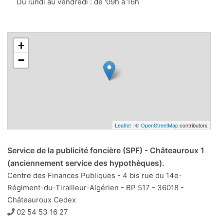
Du lundi au vendredi : de '09h à 16h
+
−
Leaflet
| ©
OpenStreetMap
contributors
Service de la publicité foncière (SPF) - Châteauroux 1
(anciennement service des hypothèques).
Centre des Finances Publiques - 4 bis rue du 14e-
Régiment-du-Tirailleur-Algérien - BP 517 - 36018 -
Châteauroux Cedex
Téléphone
02 54 53 16 27