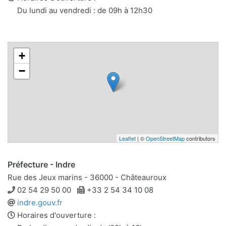
mail
Du lundi au vendredi : de 09h à 12h30
+
−
Leaflet
| ©
OpenStreetMap
contributors
Préfecture - Indre
Rue des Jeux marins - 36000 - Châteauroux
Téléphone
Télécopie
02 54 29 50 00
+33 2 54 34 10 08
Site
indre.gouv.fr
web
Horaires d'ouverture :