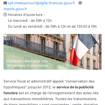
Adresse
Site
spf.chateauroux1@dgfip.finances.gouv.fr
e-
web
impots.gouv.fr
mail
Horaires d'ouverture :
Le mercredi : de 09h à 12h
Du lundi au vendredi : de 09h à 12h et de 13h30 à 16h
Service fiscal et administratif appelé "conservation des
hypothèques" jusqu'en 2012, le
service de la publicité
foncière
est en charge de l'enregistrement des actes liés
aux transactions immobilières. Toutes les transmissions
de biens immobiliers y sont consignées : vente, donation,