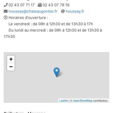
Téléphone
Télécopie
02 43 07 71 17
02 43 07 78 16
Adresse
Site
houssay@chateaugontier.fr
houssay.fr
e-
web
Horaires d'ouverture :
mail
Le vendredi : de 09h à 12h30 et de 13h30 à 17h
Du lundi au mercredi : de 09h à 12h30 et de 13h30 à
17h30
+
−
Leaflet
| ©
OpenStreetMap
contributors