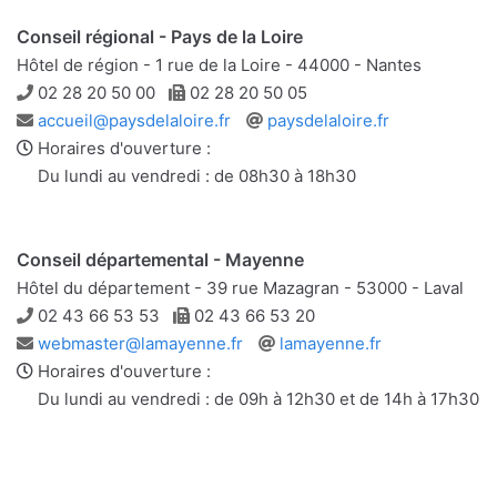
Conseil régional - Pays de la Loire
Hôtel de région - 1 rue de la Loire - 44000 - Nantes
Téléphone
Télécopie
02 28 20 50 00
02 28 20 50 05
Adresse
Site
accueil@paysdelaloire.fr
paysdelaloire.fr
e-
web
Horaires d'ouverture :
mail
Du lundi au vendredi : de 08h30 à 18h30
Conseil départemental - Mayenne
Hôtel du département - 39 rue Mazagran - 53000 - Laval
Téléphone
Télécopie
02 43 66 53 53
02 43 66 53 20
Adresse
Site
webmaster@lamayenne.fr
lamayenne.fr
e-
web
Horaires d'ouverture :
mail
Du lundi au vendredi : de 09h à 12h30 et de 14h à 17h30