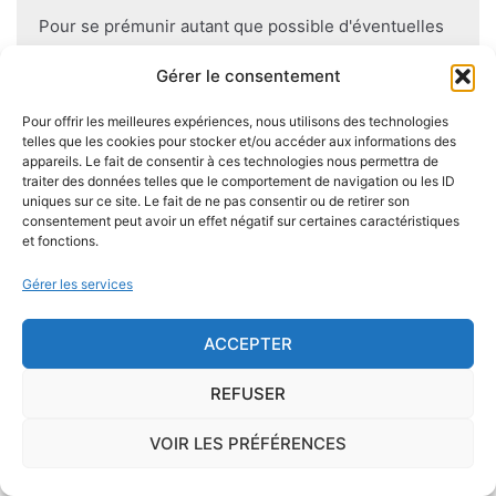
Pour se prémunir autant que possible d'éventuelles
nuisances dues aux mérules lors de la construction
Gérer le consentement
du logement, il convient de respecter certaines
règles comme l'utilisation des bois secs, le fait
Pour offrir les meilleures expériences, nous utilisons des technologies
d'éviter autant que possible le
contact direct entre
telles que les cookies pour stocker et/ou accéder aux informations des
appareils. Le fait de consentir à ces technologies nous permettra de
le bois et le sol
, de s'assurer de l'étanchéité des
traiter des données telles que le comportement de navigation ou les ID
façades et toitures, de prévoir des aérations en
uniques sur ce site. Le fait de ne pas consentir ou de retirer son
sous-sol.
consentement peut avoir un effet négatif sur certaines caractéristiques
et fonctions.
Gérer les services
Je demande le descriptif des
ACCEPTER
risques pour ma ville
REFUSER
VOIR LES PRÉFÉRENCES