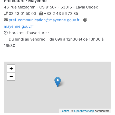
Préfecture - Mayenne
46, rue Mazagran - CS 91507 - 53015 - Laval Cedex
Téléphone
Télécopie
02 43 01 50 00
+33 2 43 56 72 85
Adresse
Site
pref-communication@mayenne.gouv.fr
e-
web
mayenne.gouv.fr
mail
Horaires d'ouverture :
Du lundi au vendredi : de 09h à 12h30 et de 13h30 à
16h30
+
−
Leaflet
| ©
OpenStreetMap
contributors