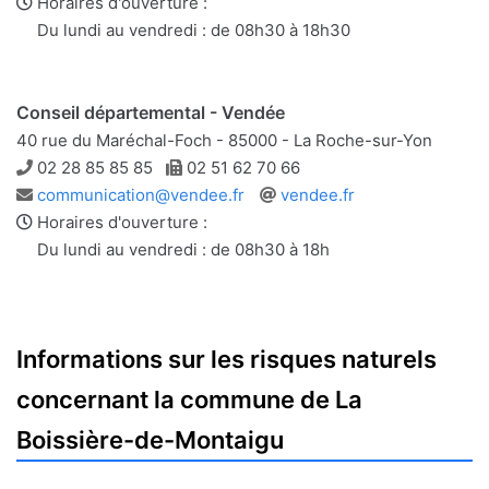
e-
web
Horaires d'ouverture :
mail
Du lundi au vendredi : de 08h30 à 18h30
Conseil départemental - Vendée
40 rue du Maréchal-Foch - 85000 - La Roche-sur-Yon
Téléphone
Télécopie
02 28 85 85 85
02 51 62 70 66
Adresse
Site
communication@vendee.fr
vendee.fr
e-
web
Horaires d'ouverture :
mail
Du lundi au vendredi : de 08h30 à 18h
Informations sur les risques naturels
concernant la commune de La
Boissière-de-Montaigu