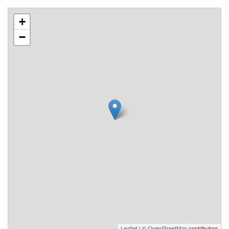
+
−
Leaflet
| ©
OpenStreetMap
contributors