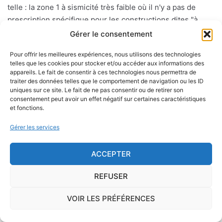
telle : la zone 1 à sismicité très faible où il n'y a pas de
prescription spécifique pour les constructions dites "à
risque normal". Les zones 2 à 5 ( avec un aléa sisimique
Gérer le consentement
faible, modéré, moyen ou fort) où des règles de
Pour offrir les meilleures expériences, nous utilisons des technologies
constructions parasismiques de plus en plus strictes
telles que les cookies pour stocker et/ou accéder aux informations des
doivent être appliquées aux bâtiments dits "à risque
appareils. Le fait de consentir à ces technologies nous permettra de
normal".
traiter des données telles que le comportement de navigation ou les ID
uniques sur ce site. Le fait de ne pas consentir ou de retirer son
consentement peut avoir un effet négatif sur certaines caractéristiques
et fonctions.
Le risque mérule
Gérer les services
Le diagnostic concernant la mérule, champignon
lignivore n'est pas obligatoire pour la vente d'un bien
ACCEPTER
immobilier hormis dans 20 communes du Finistère
REFUSER
.Cependant, il est préférable d'être particulièrement
vigilant car des chantiers de champignons lignivores
VOIR LES PRÉFÉRENCES
existent dans de nombreuses communes partout en
France, en particulier dans le Finistère ou à Paris.