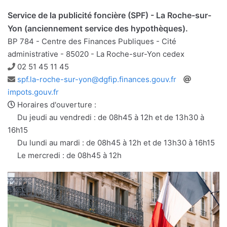
Service de la publicité foncière (SPF) - La Roche-sur-
Yon (anciennement service des hypothèques).
BP 784 - Centre des Finances Publiques - Cité
administrative - 85020 - La Roche-sur-Yon cedex
Téléphone
02 51 45 11 45
Adresse
Site
spf.la-roche-sur-yon@dgfip.finances.gouv.fr
e-
web
impots.gouv.fr
mail
Horaires d'ouverture :
Du jeudi au vendredi : de 08h45 à 12h et de 13h30 à
16h15
Du lundi au mardi : de 08h45 à 12h et de 13h30 à 16h15
Le mercredi : de 08h45 à 12h