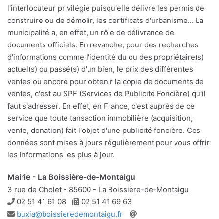
l'interlocuteur privilégié puisqu'elle délivre les permis de
construire ou de démolir, les certificats d'urbanisme... La
municipalité a, en effet, un rôle de délivrance de
documents officiels. En revanche, pour des recherches
d'informations comme l'identité du ou des propriétaire(s)
actuel(s) ou passé(s) d'un bien, le prix des différentes
ventes ou encore pour obtenir la copie de documents de
ventes, c'est au SPF (Services de Publicité Foncière) qu'il
faut s'adresser. En effet, en France, c'est auprès de ce
service que toute tansaction immobilière (acquisition,
vente, donation) fait l'objet d'une publicité foncière. Ces
données sont mises à jours régulièrement pour vous offrir
les informations les plus à jour.
Mairie - La Boissière-de-Montaigu
3 rue de Cholet - 85600 - La Boissière-de-Montaigu
Téléphone
Télécopie
02 51 41 61 08
02 51 41 69 63
Adresse
Site
buxia@boissieredemontaigu.fr