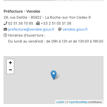
Préfecture - Vendée
29, rue Delille - 85922 - La Roche-sur-Yon Cedex 9
Téléphone
Télécopie
02 51 36 70 85
+33 2 51 05 51 38
Adresse
Site
prefecture@vendee.gouv.fr
vendee.gouv.fr
e-
web
Horaires d'ouverture :
mail
Du lundi au vendredi : de 09h à 12h et de 13h30 à 16h30
+
−
Leaflet
| ©
OpenStreetMap
contributors