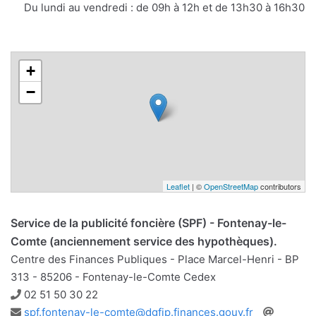
mail
Du lundi au vendredi : de 09h à 12h et de 13h30 à 16h30
+
−
Leaflet
| ©
OpenStreetMap
contributors
Service de la publicité foncière (SPF) - Fontenay-le-
Comte (anciennement service des hypothèques).
Centre des Finances Publiques - Place Marcel-Henri - BP
313 - 85206 - Fontenay-le-Comte Cedex
Téléphone
02 51 50 30 22
Adresse
Site
spf.fontenay-le-comte@dgfip.finances.gouv.fr