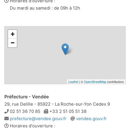
mail
Horaires d'ouverture :
Du mardi au samedi : de 09h à 12h
+
−
Leaflet
| ©
OpenStreetMap
contributors
Préfecture - Vendée
29, rue Delille - 85922 - La Roche-sur-Yon Cedex 9
Téléphone
Télécopie
02 51 36 70 85
+33 2 51 05 51 38
Adresse
Site
prefecture@vendee.gouv.fr
vendee.gouv.fr
e-
web
Horaires d'ouverture :