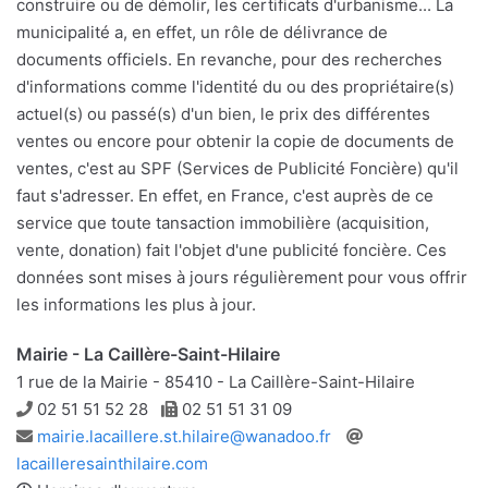
construire ou de démolir, les certificats d'urbanisme... La
municipalité a, en effet, un rôle de délivrance de
documents officiels. En revanche, pour des recherches
d'informations comme l'identité du ou des propriétaire(s)
actuel(s) ou passé(s) d'un bien, le prix des différentes
ventes ou encore pour obtenir la copie de documents de
ventes, c'est au SPF (Services de Publicité Foncière) qu'il
faut s'adresser. En effet, en France, c'est auprès de ce
service que toute tansaction immobilière (acquisition,
vente, donation) fait l'objet d'une publicité foncière. Ces
données sont mises à jours régulièrement pour vous offrir
les informations les plus à jour.
Mairie - La Caillère-Saint-Hilaire
1 rue de la Mairie - 85410 - La Caillère-Saint-Hilaire
Téléphone
Télécopie
02 51 51 52 28
02 51 51 31 09
Adresse
Site
mairie.lacaillere.st.hilaire@wanadoo.fr
e-
web
lacailleresainthilaire.com