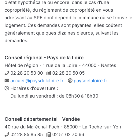
d'état hypothécaire ou encore, dans le cas d'une
copropriété, du réglement de copropriété en vous
adressant au SPF dont dépend la commune où se trouve le
logement. Ces demandes sont payantes, elles coûtent
généralement quelques dizaines d'euros, suivant les
demandes.
Conseil régional - Pays de la Loire
Hôtel de région - 1 rue de la Loire - 44000 - Nantes
Téléphone
Télécopie
02 28 20 50 00
02 28 20 50 05
Adresse
Site
accueil@paysdelaloire.fr
paysdelaloire.fr
e-
web
Horaires d'ouverture :
mail
Du lundi au vendredi : de 08h30 à 18h30
Conseil départemental - Vendée
40 rue du Maréchal-Foch - 85000 - La Roche-sur-Yon
Téléphone
Télécopie
02 28 85 85 85
02 51 62 70 66