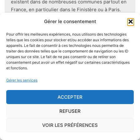
existent dans de nombreuses communes partout en
France, en particulier dans le Finistère ou à Paris.
Gérer le consentement
Pour éviter l'apparition et la prolifération de mérule
dans un logement contenant du bois, des règles sont
Pour offrir les meilleures expériences, nous utilisons des technologies
telles que les cookies pour stocker et/ou accéder aux informations des
à respecter lors de la construction de celui-ci.
appareils. Le fait de consentir à ces technologies nous permettra de
Utiliser des bois secs, éviter autant que possible le
traiter des données telles que le comportement de navigation ou les ID
contact direct entre le bois et le sol
, s'assurer de
uniques sur ce site. Le fait de ne pas consentir ou de retirer son
consentement peut avoir un effet négatif sur certaines caractéristiques
l'étanchéité des façades et toitures ou encore
et fonctions.
prévoir des aérations en sous-sol limitent les risques
majeurs d'apparition de champignons lignivores.
Gérer les services
ACCEPTER
REFUSER
Je demande le descriptif des
risques pour ma ville
VOIR LES PRÉFÉRENCES