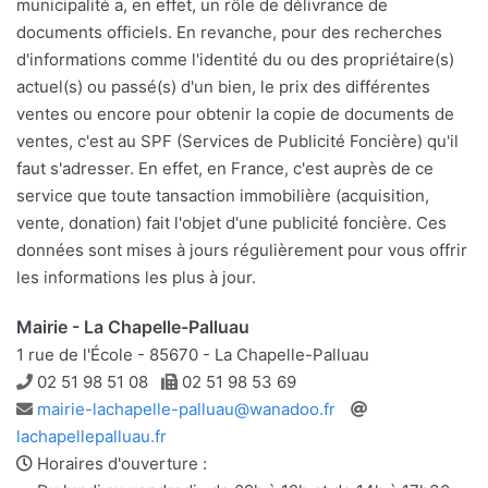
municipalité a, en effet, un rôle de délivrance de
documents officiels. En revanche, pour des recherches
d'informations comme l'identité du ou des propriétaire(s)
actuel(s) ou passé(s) d'un bien, le prix des différentes
ventes ou encore pour obtenir la copie de documents de
ventes, c'est au SPF (Services de Publicité Foncière) qu'il
faut s'adresser. En effet, en France, c'est auprès de ce
service que toute tansaction immobilière (acquisition,
vente, donation) fait l'objet d'une publicité foncière. Ces
données sont mises à jours régulièrement pour vous offrir
les informations les plus à jour.
Mairie - La Chapelle-Palluau
1 rue de l'École - 85670 - La Chapelle-Palluau
Téléphone
Télécopie
02 51 98 51 08
02 51 98 53 69
Adresse
Site
mairie-lachapelle-palluau@wanadoo.fr
e-
web
lachapellepalluau.fr
mail
Horaires d'ouverture :