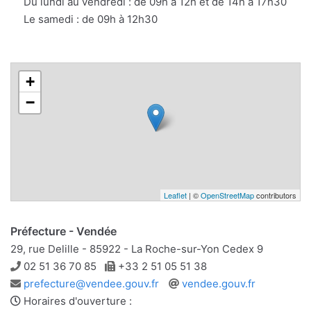
Du lundi au vendredi : de 09h à 12h et de 14h à 17h30
Le samedi : de 09h à 12h30
+
−
Leaflet
| ©
OpenStreetMap
contributors
Préfecture - Vendée
29, rue Delille - 85922 - La Roche-sur-Yon Cedex 9
Téléphone
Télécopie
02 51 36 70 85
+33 2 51 05 51 38
Adresse
Site
prefecture@vendee.gouv.fr
vendee.gouv.fr
e-
web
Horaires d'ouverture :