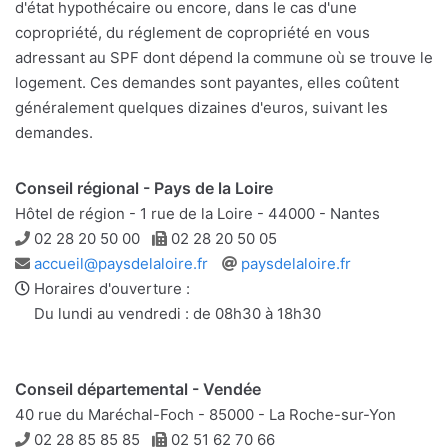
d'état hypothécaire ou encore, dans le cas d'une
copropriété, du réglement de copropriété en vous
adressant au SPF dont dépend la commune où se trouve le
logement. Ces demandes sont payantes, elles coûtent
généralement quelques dizaines d'euros, suivant les
demandes.
Conseil régional - Pays de la Loire
Hôtel de région - 1 rue de la Loire - 44000 - Nantes
Téléphone
Télécopie
02 28 20 50 00
02 28 20 50 05
Adresse
Site
accueil@paysdelaloire.fr
paysdelaloire.fr
e-
web
Horaires d'ouverture :
mail
Du lundi au vendredi : de 08h30 à 18h30
Conseil départemental - Vendée
40 rue du Maréchal-Foch - 85000 - La Roche-sur-Yon
Téléphone
Télécopie
02 28 85 85 85
02 51 62 70 66