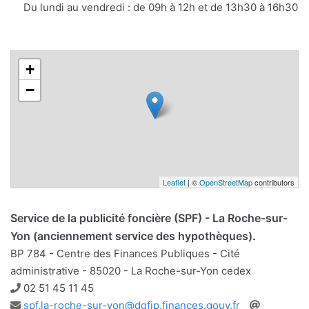
mail
Du lundi au vendredi : de 09h à 12h et de 13h30 à 16h30
+
−
Leaflet
| ©
OpenStreetMap
contributors
Service de la publicité foncière (SPF) - La Roche-sur-
Yon (anciennement service des hypothèques).
BP 784 - Centre des Finances Publiques - Cité
administrative - 85020 - La Roche-sur-Yon cedex
Téléphone
02 51 45 11 45
Adresse
Site
spf.la-roche-sur-yon@dgfip.finances.gouv.fr