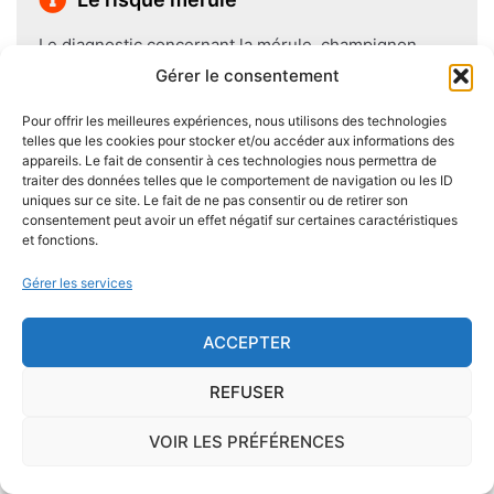
Le diagnostic concernant la mérule, champignon
lignivore n'est pas obligatoire pour la vente d'un bien
Gérer le consentement
immobilier hormis dans 20 communes du Finistère
Pour offrir les meilleures expériences, nous utilisons des technologies
.Cependant, il est préférable d'être particulièrement
telles que les cookies pour stocker et/ou accéder aux informations des
vigilant car des chantiers de champignons lignivores
appareils. Le fait de consentir à ces technologies nous permettra de
existent dans de nombreuses communes partout en
traiter des données telles que le comportement de navigation ou les ID
uniques sur ce site. Le fait de ne pas consentir ou de retirer son
France, en particulier dans le Finistère ou à Paris.
consentement peut avoir un effet négatif sur certaines caractéristiques
et fonctions.
Pour éviter l'apparition et la prolifération de mérule
Gérer les services
dans un logement contenant du bois, des règles sont
à respecter lors de la construction de celui-ci.
ACCEPTER
Utiliser des bois secs, éviter autant que possible le
contact direct entre le bois et le sol
, s'assurer de
REFUSER
l'étanchéité des façades et toitures ou encore
prévoir des aérations en sous-sol limitent les risques
VOIR LES PRÉFÉRENCES
majeurs d'apparition de champignons lignivores.