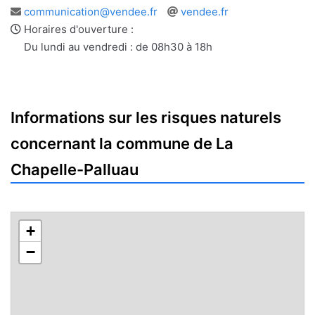
Adresse
Site
communication@vendee.fr
vendee.fr
e-
web
Horaires d'ouverture :
mail
Du lundi au vendredi : de 08h30 à 18h
Informations sur les risques naturels
concernant la commune de La
Chapelle-Palluau
+
−