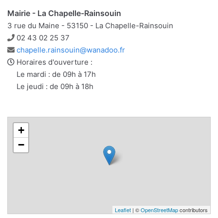
Mairie - La Chapelle-Rainsouin
3 rue du Maine - 53150 - La Chapelle-Rainsouin
Téléphone
02 43 02 25 37
Adresse
chapelle.rainsouin@wanadoo.fr
e-
Horaires d'ouverture :
mail
Le mardi : de 09h à 17h
Le jeudi : de 09h à 18h
+
−
Leaflet
| ©
OpenStreetMap
contributors