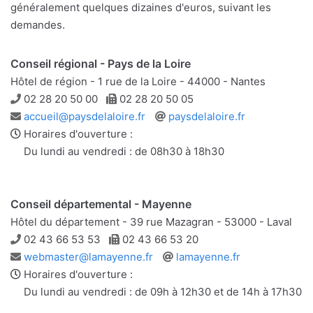
généralement quelques dizaines d'euros, suivant les
demandes.
Conseil régional - Pays de la Loire
Hôtel de région - 1 rue de la Loire - 44000 - Nantes
Téléphone
Télécopie
02 28 20 50 00
02 28 20 50 05
Adresse
Site
accueil@paysdelaloire.fr
paysdelaloire.fr
e-
web
Horaires d'ouverture :
mail
Du lundi au vendredi : de 08h30 à 18h30
Conseil départemental - Mayenne
Hôtel du département - 39 rue Mazagran - 53000 - Laval
Téléphone
Télécopie
02 43 66 53 53
02 43 66 53 20
Adresse
Site
webmaster@lamayenne.fr
lamayenne.fr
e-
web
Horaires d'ouverture :
mail
Du lundi au vendredi : de 09h à 12h30 et de 14h à 17h30