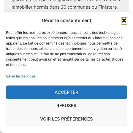
immobilier hormis dans 20 communes du Finistère
.Cependant, il est préférable d'être particulièrement
Gérer le consentement
vigilant car des chantiers de champignons lignivores
existent dans de nombreuses communes partout en
Pour offrir les meilleures expériences, nous utilisons des technologies
France, en particulier dans le Finistère ou à Paris.
telles que les cookies pour stocker et/ou accéder aux informations des
appareils. Le fait de consentir à ces technologies nous permettra de
traiter des données telles que le comportement de navigation ou les ID
Pour se prémunir autant que possible d'éventuelles
uniques sur ce site. Le fait de ne pas consentir ou de retirer son
nuisances dues aux mérules lors de la construction
consentement peut avoir un effet négatif sur certaines caractéristiques
et fonctions.
du logement, il convient de respecter certaines
règles comme l'utilisation des bois secs, le fait
Gérer les services
d'éviter autant que possible le
contact direct entre
le bois et le sol
, de s'assurer de l'étanchéité des
ACCEPTER
façades et toitures, de prévoir des aérations en
sous-sol.
REFUSER
VOIR LES PRÉFÉRENCES