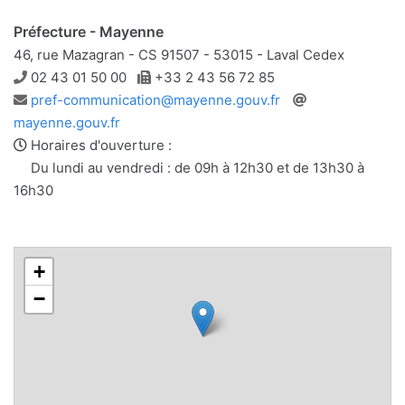
Préfecture - Mayenne
46, rue Mazagran - CS 91507 - 53015 - Laval Cedex
Téléphone
Télécopie
02 43 01 50 00
+33 2 43 56 72 85
Adresse
Site
pref-communication@mayenne.gouv.fr
e-
web
mayenne.gouv.fr
mail
Horaires d'ouverture :
Du lundi au vendredi : de 09h à 12h30 et de 13h30 à
16h30
+
−