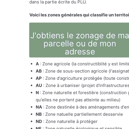
dans la partie écrite du PLU.
Voici les zones générales qui classifie un territo
J'obtiens le zonage de m
parcelle ou de mon
adresse
A
: Zone agricole (la constructiblité y est lim
AB
: Zone de sous-section agricole (l'assig
AP
: Zone d'agriculture protégée (toute constr
AU
: Zone à urbaniser (projet d'infrastructure
N
: Zone naturelle et forestière (constructio
qu'elles ne portent pas atteinte au milieu)
NA
: Zone destinée à des aménagements d'e
NB
: Zone natuelle partiellement desservie
ND
: Zone naturelle à protéger
NE
: Zone naturelle écologique et sensible