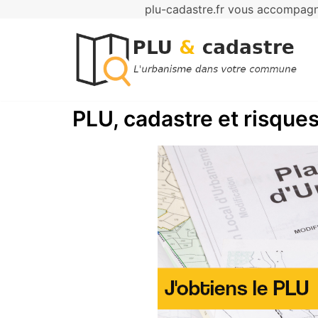
plu-cadastre.fr vous accompagne
Aller
au
contenu
PLU, cadastre et risques 