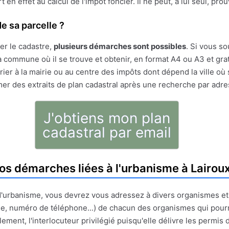
ert en effet au calcul de l'impôt foncier. Il ne peut, à lui seul, pr
e sa parcelle ?
er le cadastre,
plusieurs démarches sont possibles
. Si vous so
 commune où il se trouve et obtenir, en format A4 ou A3 et gratu
ier à la mairie ou au centre des impôts dont dépend la ville où 
mer des extraits de plan cadastral après une recherche par adr
J'obtiens mon plan
cadastral par email
os démarches liées à l'urbanisme à Lairou
t d'urbanisme, vous devrez vous adressez à divers organismes e
e, numéro de téléphone...) de chacun des organismes qui pour
ment, l'interlocuteur privilégié puisqu'elle délivre les permis d