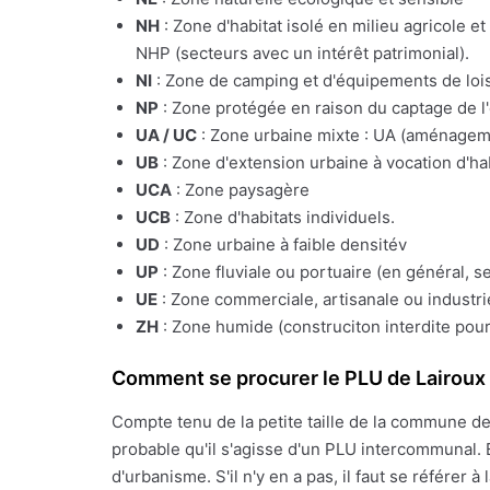
NH
: Zone d'habitat isolé en milieu agricole e
NHP (secteurs avec un intérêt patrimonial).
NI
: Zone de camping et d'équipements de lois
NP
: Zone protégée en raison du captage de l
UA / UC
: Zone urbaine mixte : UA (aménagemen
UB
: Zone d'extension urbaine à vocation d'ha
UCA
: Zone paysagère
UCB
: Zone d'habitats individuels.
UD
: Zone urbaine à faible densitév
UP
: Zone fluviale ou portuaire (en général, s
UE
: Zone commerciale, artisanale ou industrie
ZH
: Zone humide (construciton interdite pour
Comment se procurer le PLU de Lairoux
Compte tenu de la petite taille de la commune d
probable qu'il s'agisse d'un PLU intercommunal. 
d'urbanisme. S'il n'y en a pas, il faut se référe