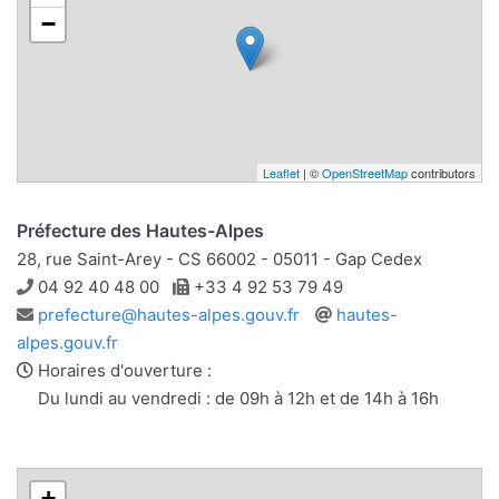
−
Leaflet
| ©
OpenStreetMap
contributors
Préfecture des Hautes-Alpes
28, rue Saint-Arey - CS 66002 - 05011 - Gap Cedex
Téléphone
Télécopie
04 92 40 48 00
+33 4 92 53 79 49
Adresse
Site
prefecture@hautes-alpes.gouv.fr
hautes-
e-
web
alpes.gouv.fr
mail
Horaires d'ouverture :
Du lundi au vendredi : de 09h à 12h et de 14h à 16h
+