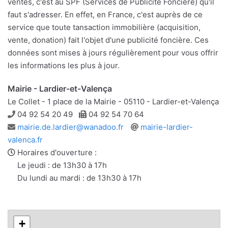
ventes, c'est au SPF (Services de Publicité Foncière) qu'il
faut s'adresser. En effet, en France, c'est auprès de ce
service que toute tansaction immobilière (acquisition,
vente, donation) fait l'objet d'une publicité foncière. Ces
données sont mises à jours régulièrement pour vous offrir
les informations les plus à jour.
Mairie - Lardier-et-Valença
Le Collet - 1 place de la Mairie - 05110 - Lardier-et-Valença
Téléphone
Télécopie
04 92 54 20 49
04 92 54 70 64
Adresse
Site
mairie.de.lardier@wanadoo.fr
mairie-lardier-
e-
web
valenca.fr
mail
Horaires d'ouverture :
Le jeudi : de 13h30 à 17h
Du lundi au mardi : de 13h30 à 17h
+