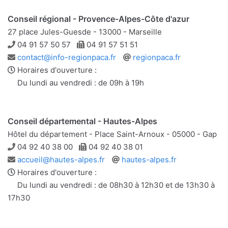
Conseil régional - Provence-Alpes-Côte d'azur
27 place Jules-Guesde - 13000 - Marseille
Téléphone
Télécopie
04 91 57 50 57
04 91 57 51 51
Adresse
Site
contact@info-regionpaca.fr
regionpaca.fr
e-
web
Horaires d'ouverture :
mail
Du lundi au vendredi : de 09h à 19h
Conseil départemental - Hautes-Alpes
Hôtel du département - Place Saint-Arnoux - 05000 - Gap
Téléphone
Télécopie
04 92 40 38 00
04 92 40 38 01
Adresse
Site
accueil@hautes-alpes.fr
hautes-alpes.fr
e-
web
Horaires d'ouverture :
mail
Du lundi au vendredi : de 08h30 à 12h30 et de 13h30 à
17h30