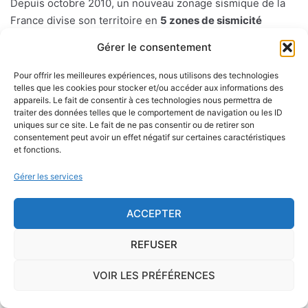
Depuis octobre 2010, un nouveau zonage sismique de la
France divise son territoire en
5 zones de sismicité
croissante
avec des préconisations différentes détaillées
Gérer le consentement
dans le code de l'environnement. Ce zonage se fonde
notamment sur l'étude de l'aléa sismique : probabilité d'un
Pour offrir les meilleures expériences, nous utilisons des technologies
séisme dans une région donnée sur une période donnée
telles que les cookies pour stocker et/ou accéder aux informations des
appareils. Le fait de consentir à ces technologies nous permettra de
mesuée à partir des précédents séismes.
traiter des données telles que le comportement de navigation ou les ID
uniques sur ce site. Le fait de ne pas consentir ou de retirer son
consentement peut avoir un effet négatif sur certaines caractéristiques
Les différentes zones sont les suivantes : la zone 1 à
et fonctions.
sismicité très faible sans prescription spécifique pour les
constructions dites "à risque normal". Les zones 2 à 5 (aléa
Gérer les services
sisimique faible, modéré, moyen ou fort) où des règles de
constructions parasismiques s'appliquent aux bâtiments
ACCEPTER
dits "à risque normal".
REFUSER
VOIR LES PRÉFÉRENCES
Le risque mérule
Le diagnostic concernant la mérule, champignon