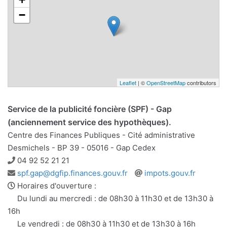
−
Leaflet
| ©
OpenStreetMap
contributors
Service de la publicité foncière (SPF) - Gap
(anciennement service des hypothèques).
Centre des Finances Publiques - Cité administrative
Desmichels - BP 39 - 05016 - Gap Cedex
Téléphone
04 92 52 21 21
Adresse
Site
spf.gap@dgfip.finances.gouv.fr
impots.gouv.fr
e-
web
Horaires d'ouverture :
mail
Du lundi au mercredi : de 08h30 à 11h30 et de 13h30 à
16h
Le vendredi : de 08h30 à 11h30 et de 13h30 à 16h