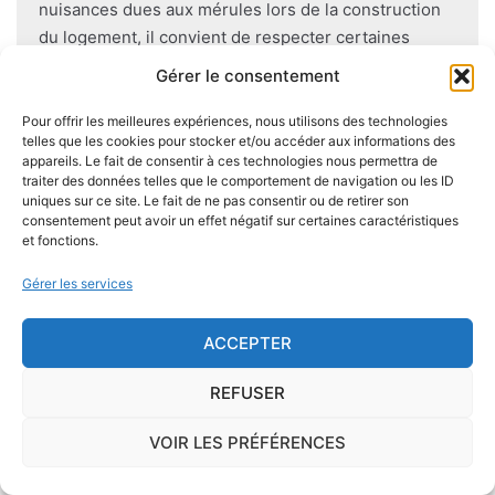
nuisances dues aux mérules lors de la construction
du logement, il convient de respecter certaines
règles comme l'utilisation des bois secs, le fait
Gérer le consentement
d'éviter autant que possible le
contact direct entre
le bois et le sol
, de s'assurer de l'étanchéité des
Pour offrir les meilleures expériences, nous utilisons des technologies
telles que les cookies pour stocker et/ou accéder aux informations des
façades et toitures, de prévoir des aérations en
appareils. Le fait de consentir à ces technologies nous permettra de
sous-sol.
traiter des données telles que le comportement de navigation ou les ID
uniques sur ce site. Le fait de ne pas consentir ou de retirer son
consentement peut avoir un effet négatif sur certaines caractéristiques
et fonctions.
Gérer les services
Je demande le descriptif des
risques pour ma ville
ACCEPTER
REFUSER
VOIR LES PRÉFÉRENCES
Le risque Radon