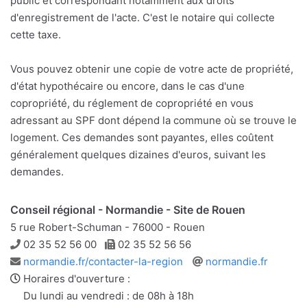
public et correspondant notamment aux droits
d'enregistrement de l'acte. C'est le notaire qui collecte
cette taxe.
Vous pouvez obtenir une copie de votre acte de propriété,
d'état hypothécaire ou encore, dans le cas d'une
copropriété, du réglement de copropriété en vous
adressant au SPF dont dépend la commune où se trouve le
logement. Ces demandes sont payantes, elles coûtent
généralement quelques dizaines d'euros, suivant les
demandes.
Conseil régional - Normandie - Site de Rouen
5 rue Robert-Schuman - 76000 - Rouen
Téléphone
Télécopie
02 35 52 56 00
02 35 52 56 56
Adresse
Site
normandie.fr/contacter-la-region
normandie.fr
e-
web
Horaires d'ouverture :
mail
Du lundi au vendredi : de 08h à 18h