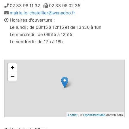
Téléphone
Télécopie
02 33 96 11 32
02 33 96 02 35
Adresse
mairie.le-chatellier@wanadoo.fr
e-
Horaires d'ouverture :
mail
Le lundi : de 08h15 à 12h15 et de 13h30 à 18h
Le mercredi : de 08h15 à 12h15
Le vendredi : de 17h à 18h
+
−
Leaflet
| ©
OpenStreetMap
contributors