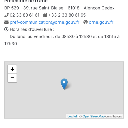
Préfecture de l'Orne
BP 529 - 39, rue Saint-Blaise - 61018 - Alençon Cedex
Téléphone
Télécopie
02 33 80 61 61
+33 2 33 80 61 65
Adresse
Site
pref-communication@orne.gouv.fr
orne.gouv.fr
e-
web
Horaires d'ouverture :
mail
Du lundi au vendredi : de 08h30 à 12h30 et de 13h15 à
17h30
+
−
Leaflet
| ©
OpenStreetMap
contributors