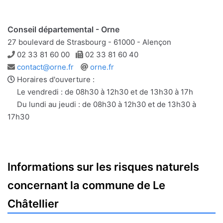
Conseil départemental - Orne
27 boulevard de Strasbourg - 61000 - Alençon
Téléphone
Télécopie
02 33 81 60 00
02 33 81 60 40
Adresse
Site
contact@orne.fr
orne.fr
e-
web
Horaires d'ouverture :
mail
Le vendredi : de 08h30 à 12h30 et de 13h30 à 17h
Du lundi au jeudi : de 08h30 à 12h30 et de 13h30 à
17h30
Informations sur les risques naturels
concernant la commune de Le
Châtellier