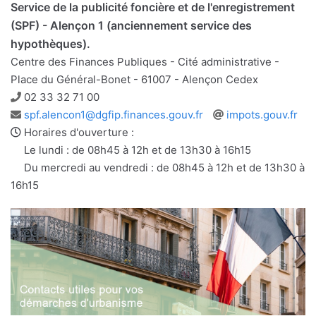
Service de la publicité foncière et de l'enregistrement
(SPF) - Alençon 1 (anciennement service des
hypothèques).
Centre des Finances Publiques - Cité administrative -
Place du Général-Bonet - 61007 - Alençon Cedex
Téléphone
02 33 32 71 00
Adresse
Site
spf.alencon1@dgfip.finances.gouv.fr
impots.gouv.fr
e-
web
Horaires d'ouverture :
mail
Le lundi : de 08h45 à 12h et de 13h30 à 16h15
Du mercredi au vendredi : de 08h45 à 12h et de 13h30 à
16h15