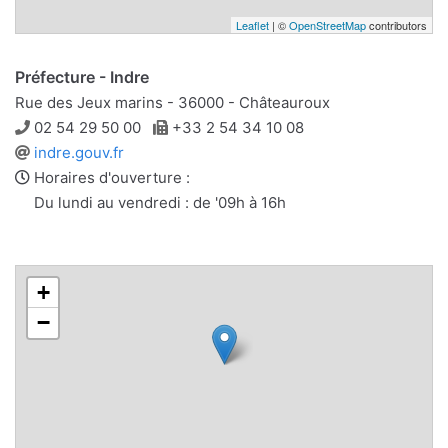
Leaflet
| ©
OpenStreetMap
contributors
Préfecture - Indre
Rue des Jeux marins - 36000 - Châteauroux
Téléphone
Télécopie
02 54 29 50 00
+33 2 54 34 10 08
Site
indre.gouv.fr
web
Horaires d'ouverture :
Du lundi au vendredi : de '09h à 16h
+
−