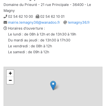
Domaine du Prieuré - 21 rue Principale - 36400 - Le
Magny
Téléphone
Télécopie
02 54 62 10 00
02 54 62 10 01
Adresse
Site
mairie.lemagny36@wanadoo.fr
lemagny36.fr
e-
web
Horaires d'ouverture :
mail
Le lundi : de 08h à 12h et de 13h30 à 19h
Du mardi au jeudi : de 13h30 à 17h30
Le vendredi : de 08h à 12h
Le samedi : de 09h à 12h
+
−