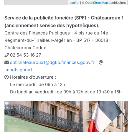
Leaflet
| ©
OpenStreetMap
contributors
Service de la publicité foncière (SPF) - Châteauroux 1
(anciennement service des hypothèques).
Centre des Finances Publiques - 4 bis rue du 14e-
Régiment-du-Tirailleur-Algérien - BP 517 - 36018 -
Châteauroux Cedex
Téléphone
02 54 53 16 27
Adresse
Site
spf.chateauroux1@dgfip.finances.gouv.fr
e-
web
impots.gouv.fr
mail
Horaires d'ouverture :
Le mercredi : de 09h à 12h
Du lundi au vendredi : de 09h à 12h et de 13h30 à 16h