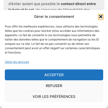
d'éviter autant que possible le
contact direct entre
le bois et le sol
, de s'assurer de l'étanchéité des
façades et toitures, de prévoir des aérations en
Gérer le consentement
sous-sol.
Pour offrir les meilleures expériences, nous utilisons des technologies
telles que les cookies pour stocker et/ou accéder aux informations des
appareils. Le fait de consentir à ces technologies nous permettra de
traiter des données telles que le comportement de navigation ou les ID
uniques sur ce site. Le fait de ne pas consentir ou de retirer son
Je demande le descriptif des
consentement peut avoir un effet négatif sur certaines caractéristiques
risques pour ma ville
et fonctions.
Gérer les services
ACCEPTER
Le risque Radon
REFUSER
La commune de Le Magny se trouve dans une
VOIR LES PRÉFÉRENCES
zone de
concentration de radon de 1
, ce qui est
considéré comme
faible
.