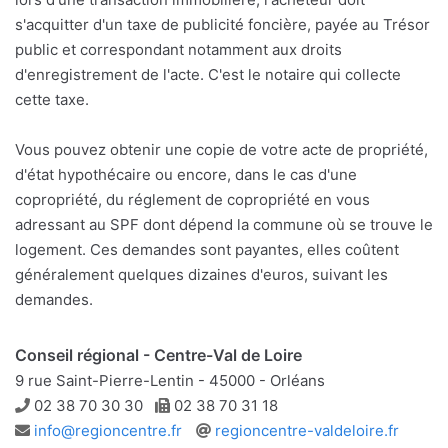
s'acquitter d'un taxe de publicité foncière, payée au Trésor
public et correspondant notamment aux droits
d'enregistrement de l'acte. C'est le notaire qui collecte
cette taxe.
Vous pouvez obtenir une copie de votre acte de propriété,
d'état hypothécaire ou encore, dans le cas d'une
copropriété, du réglement de copropriété en vous
adressant au SPF dont dépend la commune où se trouve le
logement. Ces demandes sont payantes, elles coûtent
généralement quelques dizaines d'euros, suivant les
demandes.
Conseil régional - Centre-Val de Loire
9 rue Saint-Pierre-Lentin - 45000 - Orléans
Téléphone
Télécopie
02 38 70 30 30
02 38 70 31 18
Adresse
Site
info@regioncentre.fr
regioncentre-valdeloire.fr