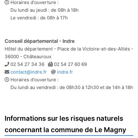
e-
web
Horaires d'ouverture :
mail
Du lundi au jeudi : de 08h à 18h
Le vendredi : de 08h à 17h
Conseil départemental - Indre
Hôtel du département - Place de la Victoire-et-des-Alliés -
36000 - Châteauroux
Téléphone
Télécopie
02 54 27 34 36
02 54 27 60 69
Adresse
Site
contact@indre.fr
indre.fr
e-
web
Horaires d'ouverture :
mail
Du lundi au vendredi : de 08h30 à 12h30 et de 14h à 18h
Informations sur les risques naturels
concernant la commune de Le Magny