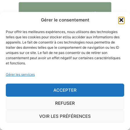
Je demande le descriptif des
risques pour ma ville
Gérer le consentement
Pour offrir les meilleures expériences, nous utilisons des technologies
telles que les cookies pour stocker et/ou accéder aux informations des
appareils. Le fait de consentir à ces technologies nous permettra de
traiter des données telles que le comportement de navigation ou les ID
uniques sur ce site. Le fait de ne pas consentir ou de retirer son
Le risque Radon
consentement peut avoir un effet négatif sur certaines caractéristiques
et fonctions.
La commune de Le Pin se trouve dans une zone
de
concentration de radon de 1
, ce qui est
Gérer les services
considéré comme
faible
.
ACCEPTER
Il existe également, dans certaines communes françaises,
REFUSER
une
concentration en radon qui peut être importante
. Le
radon est un gaz radioactif issu de la désintégration du
VOIR LES PRÉFÉRENCES
radium et de l'uranium, deux éléments qui se trouvent
dans le sol et les roches. L'Institut de Radioprotection et de