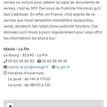
ventes ou encore pour obtenir la copie de documents de
ventes, c'est au SPF (Services de Publicité Foncière) qu'il
faut s'adresser. En effet, en France, c'est auprès de ce
service que toute tansaction immobilière (acquisition,
vente, donation) fait l'objet d'une publicité foncière. Ces
données sont mises à jours régulièrement pour vous offrir
les informations les plus à jour.
Mairie - Le Pin
Le Bourg - 82340 - Le Pin
Téléphone
Télécopie
05 63 94 83 63
05 63 95 95 18
Adresse
Site
mairie-le.pin@orange.fr
le-pin.fr
e-
web
Horaires d'ouverture :
mail
Le jeudi : de 14h à 17h30
Le lundi : de 08h30 à 12h
+