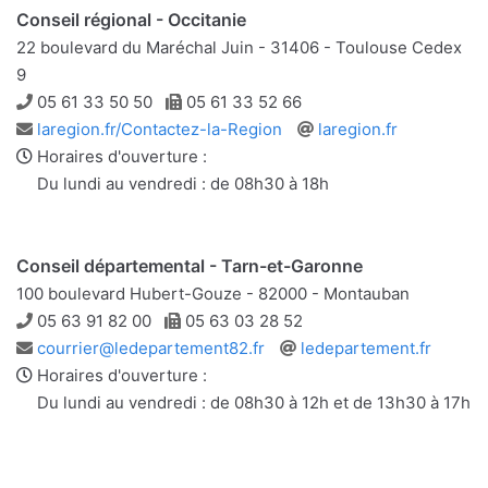
Conseil régional - Occitanie
22 boulevard du Maréchal Juin - 31406 - Toulouse Cedex
9
Téléphone
Télécopie
05 61 33 50 50
05 61 33 52 66
Adresse
Site
laregion.fr/Contactez-la-Region
laregion.fr
e-
web
Horaires d'ouverture :
mail
Du lundi au vendredi : de 08h30 à 18h
Conseil départemental - Tarn-et-Garonne
100 boulevard Hubert-Gouze - 82000 - Montauban
Téléphone
Télécopie
05 63 91 82 00
05 63 03 28 52
Adresse
Site
courrier@ledepartement82.fr
ledepartement.fr
e-
web
Horaires d'ouverture :
mail
Du lundi au vendredi : de 08h30 à 12h et de 13h30 à 17h