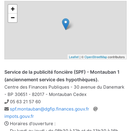
+
−
Leaflet
| ©
OpenStreetMap
contributors
Service de la publicité foncière (SPF) - Montauban 1
(anciennement service des hypothèques).
Centre des Finances Publiques - 30 avenue du Danemark
- BP 30651 - 82017 - Montauban Cedex
Téléphone
05 63 21 57 60
Adresse
Site
spf.montauban@dgfip.finances.gouv.fr
e-
web
impots.gouv.fr
mail
Horaires d'ouverture :
Du lundi au jeudi : de 08h30 à 12h et de 13h30 à 16h