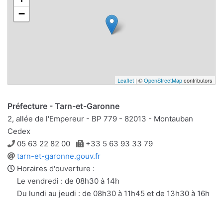
−
Leaflet
| ©
OpenStreetMap
contributors
Préfecture - Tarn-et-Garonne
2, allée de l'Empereur - BP 779 - 82013 - Montauban
Cedex
Téléphone
Télécopie
05 63 22 82 00
+33 5 63 93 33 79
Site
tarn-et-garonne.gouv.fr
web
Horaires d'ouverture :
Le vendredi : de 08h30 à 14h
Du lundi au jeudi : de 08h30 à 11h45 et de 13h30 à 16h