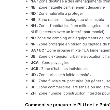
NA
: Zone destinée à des aménagements d'e
NB
: Zone natuelle partiellement desservie
ND
: Zone naturelle à protéger
NE
: Zone naturelle écologique et sensible
NH
: Zone d'habitat isolé en milieu agricole e
NHP (secteurs avec un intérêt patrimonial).
NI
: Zone de camping et d'équipements de lois
NP
: Zone protégée en raison du captage de l
UA / UC
: Zone urbaine mixte : UA (aménagemen
UB
: Zone d'extension urbaine à vocation d'ha
UCA
: Zone paysagère
UCB
: Zone d'habitats individuels.
UD
: Zone urbaine à faible densitév
UP
: Zone fluviale ou portuaire (en général, s
UE
: Zone commerciale, artisanale ou industrie
ZH
: Zone humide (construciton interdite pour
Comment se procurer le PLU de Le Poir