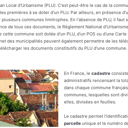
Plan Local d'Urbanisme (PLU). C'est peut-être le cas de la com
s premières à se doter d'un PLU. Par ailleurs, en présence d'un
 plusieurs communes limitrophes. En l'absence de PLU, il faut 
ence de tous ces documents, le Règlement National d'Urbanisme
. Que cette commune soit dotée d'un PLU, d'un POS ou d'une Ca
ernet des municipalités peuvent également permettre de les téléch
e télécharger les documents constitutifs du PLU d'une commune.
En France, le
cadastre
consiste
administratifs rencensant la tot
dans chaque commune française.
communes, lesquelles sont divis
elles, divisées en feuilles.
Le cadastre permet l'identificat
parcelle
unique et le numéro de 