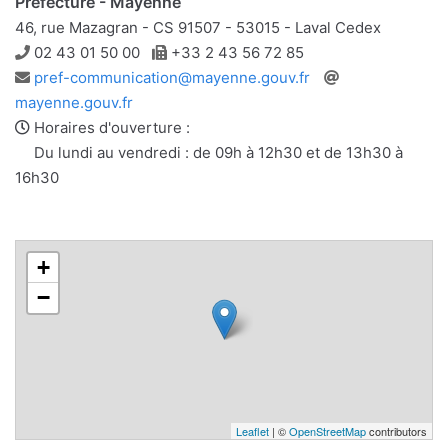
Préfecture - Mayenne
46, rue Mazagran - CS 91507 - 53015 - Laval Cedex
Téléphone
Télécopie
02 43 01 50 00
+33 2 43 56 72 85
Adresse
Site
pref-communication@mayenne.gouv.fr
e-
web
mayenne.gouv.fr
mail
Horaires d'ouverture :
Du lundi au vendredi : de 09h à 12h30 et de 13h30 à
16h30
+
−
Leaflet
| ©
OpenStreetMap
contributors