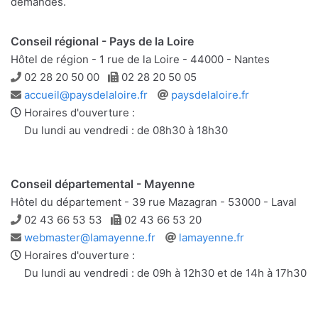
demandes.
Conseil régional - Pays de la Loire
Hôtel de région - 1 rue de la Loire - 44000 - Nantes
Téléphone
Télécopie
02 28 20 50 00
02 28 20 50 05
Adresse
Site
accueil@paysdelaloire.fr
paysdelaloire.fr
e-
web
Horaires d'ouverture :
mail
Du lundi au vendredi : de 08h30 à 18h30
Conseil départemental - Mayenne
Hôtel du département - 39 rue Mazagran - 53000 - Laval
Téléphone
Télécopie
02 43 66 53 53
02 43 66 53 20
Adresse
Site
webmaster@lamayenne.fr
lamayenne.fr
e-
web
Horaires d'ouverture :
mail
Du lundi au vendredi : de 09h à 12h30 et de 14h à 17h30