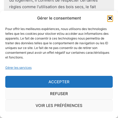
du logement, il convient de respecter certaines
règles comme l'utilisation des bois secs, le fait
d'éviter autant que possible le
contact direct entre
Gérer le consentement
le bois et le sol
, de s'assurer de l'étanchéité des
façades et toitures, de prévoir des aérations en
Pour offrir les meilleures expériences, nous utilisons des technologies
sous-sol.
telles que les cookies pour stocker et/ou accéder aux informations des
appareils. Le fait de consentir à ces technologies nous permettra de
traiter des données telles que le comportement de navigation ou les ID
uniques sur ce site. Le fait de ne pas consentir ou de retirer son
consentement peut avoir un effet négatif sur certaines caractéristiques
et fonctions.
Je demande le descriptif des
risques pour ma ville
Gérer les services
ACCEPTER
REFUSER
Le risque Radon
VOIR LES PRÉFÉRENCES
La commune de Loupfougères se trouve dans
une zone de
concentration de radon de 3
, ce