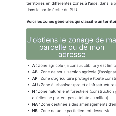
territoires en différentes zones à l'aide, dans l
dans la partie écrite du PLU.
Voici les zones générales qui classifie un territo
J'obtiens le zonage de m
parcelle ou de mon
adresse
A
: Zone agricole (la constructiblité y est lim
AB
: Zone de sous-section agricole (l'assig
AP
: Zone d'agriculture protégée (toute constr
AU
: Zone à urbaniser (projet d'infrastructure
N
: Zone naturelle et forestière (constructio
qu'elles ne portent pas atteinte au milieu)
NA
: Zone destinée à des aménagements d'e
NB
: Zone natuelle partiellement desservie