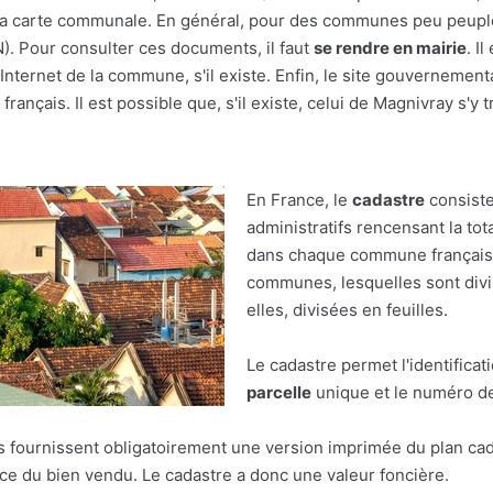
r à la carte communale. En général, pour des communes peu peupl
(N). Pour consulter ces documents, il faut
se rendre en mairie
. I
nternet de la commune, s'il existe. Enfin, le site gouvernement
français. Il est possible que, s'il existe, celui de Magnivray s'y 
En France, le
cadastre
consiste
administratifs rencensant la tot
dans chaque commune française.
communes, lesquelles sont divis
elles, divisées en feuilles.
Le cadastre permet l'identificat
parcelle
unique et le numéro de 
res fournissent obligatoirement une version imprimée du plan cad
face du bien vendu. Le cadastre a donc une valeur foncière.