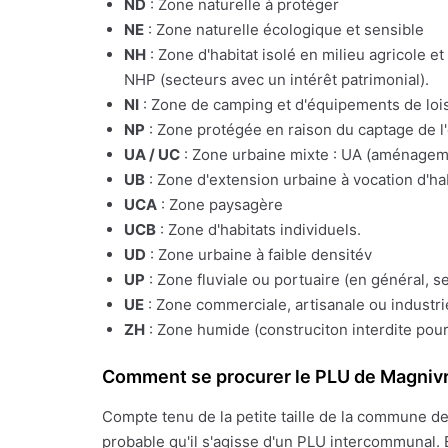
ND
: Zone naturelle à protéger
NE
: Zone naturelle écologique et sensible
NH
: Zone d'habitat isolé en milieu agricole e
NHP (secteurs avec un intérêt patrimonial).
NI
: Zone de camping et d'équipements de lois
NP
: Zone protégée en raison du captage de l
UA / UC
: Zone urbaine mixte : UA (aménagemen
UB
: Zone d'extension urbaine à vocation d'ha
UCA
: Zone paysagère
UCB
: Zone d'habitats individuels.
UD
: Zone urbaine à faible densitév
UP
: Zone fluviale ou portuaire (en général, s
UE
: Zone commerciale, artisanale ou industrie
ZH
: Zone humide (construciton interdite pour
Comment se procurer le PLU de Magniv
Compte tenu de la petite taille de la commune d
probable qu'il s'agisse d'un PLU intercommunal. 