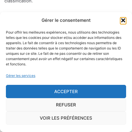
classification.
Les différentes zones sismiques sont réparties comme
Gérer le consentement
telle : la zone 1 à sismicité très faible où il n'y a pas de
prescription spécifique pour les constructions dites "à
Pour offrir les meilleures expériences, nous utilisons des technologies
risque normal". Les zones 2 à 5 ( avec un aléa sisimique
telles que les cookies pour stocker et/ou accéder aux informations des
appareils. Le fait de consentir à ces technologies nous permettra de
faible, modéré, moyen ou fort) où des règles de
traiter des données telles que le comportement de navigation ou les ID
constructions parasismiques de plus en plus strictes
uniques sur ce site. Le fait de ne pas consentir ou de retirer son
consentement peut avoir un effet négatif sur certaines caractéristiques
doivent être appliquées aux bâtiments dits "à risque
et fonctions.
normal".
Gérer les services
Le risque mérule
ACCEPTER
Le diagnostic concernant la mérule, champignon
REFUSER
lignivore n'est pas obligatoire pour la vente d'un bien
immobilier hormis dans 20 communes du Finistère
VOIR LES PRÉFÉRENCES
.Cependant, il est préférable d'être particulièrement
vigilant car des chantiers de champignons lignivores