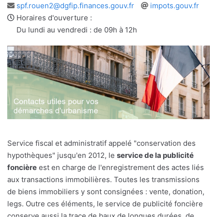
Adresse
Site
spf.rouen2@dgfip.finances.gouv.fr
impots.gouv.fr
e-
web
Horaires d'ouverture :
mail
Du lundi au vendredi : de 09h à 12h
Service fiscal et administratif appelé "conservation des
hypothèques" jusqu'en 2012, le
service de la publicité
foncière
est en charge de l'enregistrement des actes liés
aux transactions immobilières. Toutes les transmissions
de biens immobiliers y sont consignées : vente, donation,
legs. Outre ces éléments, le service de publicité foncière
conserve aussi la trace de baux de longues durées, de