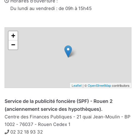
web
Horaires d'ouverture :
Du lundi au vendredi : de 09h à 15h45
+
−
Leaflet
| ©
OpenStreetMap
contributors
Service de la publicité foncière (SPF) - Rouen 2
(anciennement service des hypothèques).
Centre des Finances Publiques - 21 quai Jean-Moulin - BP
1002 - 76037 - Rouen Cedex 1
Téléphone
02 32 18 93 32