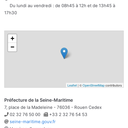
mail
Du lundi au vendredi : de 08h45 à 12h et de 13h45 à
17h30
+
−
Leaflet
| ©
OpenStreetMap
contributors
Préfecture de la Seine-Maritime
7, place de la Madeleine - 76036 - Rouen Cedex
Téléphone
Télécopie
02 32 76 50 00
+33 2 32 76 54 53
Site
seine-maritime.gouv.fr