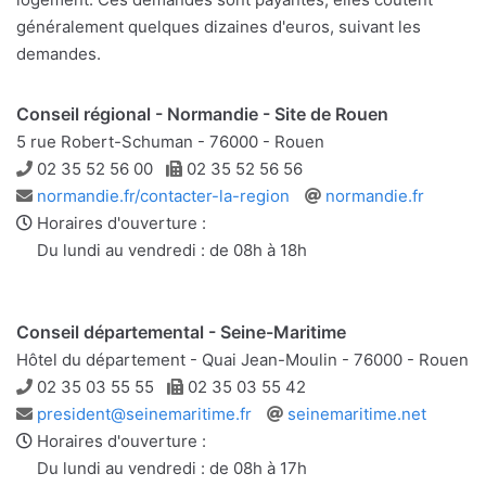
généralement quelques dizaines d'euros, suivant les
demandes.
Conseil régional - Normandie - Site de Rouen
5 rue Robert-Schuman - 76000 - Rouen
Téléphone
Télécopie
02 35 52 56 00
02 35 52 56 56
Adresse
Site
normandie.fr/contacter-la-region
normandie.fr
e-
web
Horaires d'ouverture :
mail
Du lundi au vendredi : de 08h à 18h
Conseil départemental - Seine-Maritime
Hôtel du département - Quai Jean-Moulin - 76000 - Rouen
Téléphone
Télécopie
02 35 03 55 55
02 35 03 55 42
Adresse
Site
president@seinemaritime.fr
seinemaritime.net
e-
web
Horaires d'ouverture :
mail
Du lundi au vendredi : de 08h à 17h