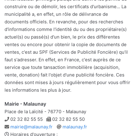
construire ou de démolir, les certificats d'urbanisme... La
municipalité a, en effet, un rôle de délivrance de
documents officiels. En revanche, pour des recherches
d'informations comme l'identité du ou des propriétaire(s)
actuel(s) ou passé(s) d'un bien, le prix des différentes
ventes ou encore pour obtenir la copie de documents de
ventes, c'est au SPF (Services de Publicité Foncière) qu'il
faut s'adresser. En effet, en France, c'est auprès de ce
service que toute tansaction immobilière (acquisition,
vente, donation) fait l'objet d'une publicité foncière. Ces
données sont mises à jours régulièrement pour vous offrir
les informations les plus à jour.
Mairie - Malaunay
Place de la Laïcité - 76770 - Malaunay
Téléphone
Télécopie
02 32 82 55 55
02 32 82 55 50
Adresse
Site
mairie@malaunay.fr
malaunay.fr
e-
web
Horaires d'ouverture :