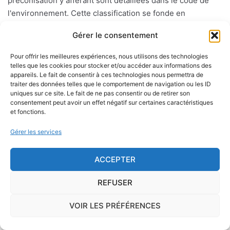
préconisation y afférant sont détaillées dans le code de
l'environnement. Cette classification se fonde en
particulier sur l'étude de l'aléa sismique c'est-à-dire la
Gérer le consentement
probabilité d'un séisme dans une région donnée sur une
période donnée mesuée à partir des précédents séismes.
Pour offrir les meilleures expériences, nous utilisons des technologies
telles que les cookies pour stocker et/ou accéder aux informations des
appareils. Le fait de consentir à ces technologies nous permettra de
Les différentes zones sont les suivantes : la zone 1 à
traiter des données telles que le comportement de navigation ou les ID
sismicité très faible sans prescription spécifique pour les
uniques sur ce site. Le fait de ne pas consentir ou de retirer son
constructions dites "à risque normal". Les zones 2 à 5 (aléa
consentement peut avoir un effet négatif sur certaines caractéristiques
et fonctions.
sisimique faible, modéré, moyen ou fort) où des règles de
constructions parasismiques s'appliquent aux bâtiments
Gérer les services
dits "à risque normal".
ACCEPTER
Le risque mérule
REFUSER
Le diagnostic concernant la mérule, champignon
VOIR LES PRÉFÉRENCES
lignivore n'est pas obligatoire pour la vente d'un bien
immobilier hormis dans 20 communes du Finistère