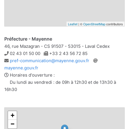
Leaflet
| ©
OpenStreetMap
contributors
Préfecture - Mayenne
46, rue Mazagran - CS 91507 - 53015 - Laval Cedex
Téléphone
Télécopie
02 43 01 50 00
+33 2 43 56 72 85
Adresse
Site
pref-communication@mayenne.gouv.fr
e-
web
mayenne.gouv.fr
mail
Horaires d'ouverture :
Du lundi au vendredi : de 09h à 12h30 et de 13h30 à
16h30
+
−