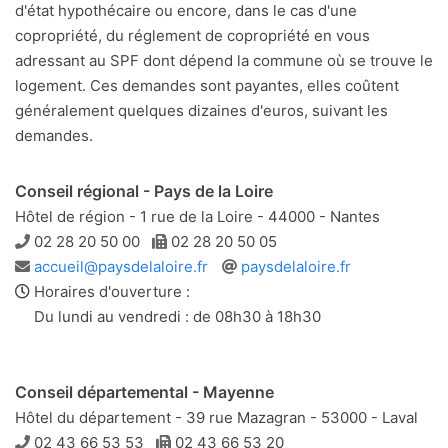
d'état hypothécaire ou encore, dans le cas d'une
copropriété, du réglement de copropriété en vous
adressant au SPF dont dépend la commune où se trouve le
logement. Ces demandes sont payantes, elles coûtent
généralement quelques dizaines d'euros, suivant les
demandes.
Conseil régional - Pays de la Loire
Hôtel de région - 1 rue de la Loire - 44000 - Nantes
Téléphone
Télécopie
02 28 20 50 00
02 28 20 50 05
Adresse
Site
accueil@paysdelaloire.fr
paysdelaloire.fr
e-
web
Horaires d'ouverture :
mail
Du lundi au vendredi : de 08h30 à 18h30
Conseil départemental - Mayenne
Hôtel du département - 39 rue Mazagran - 53000 - Laval
Téléphone
Télécopie
02 43 66 53 53
02 43 66 53 20