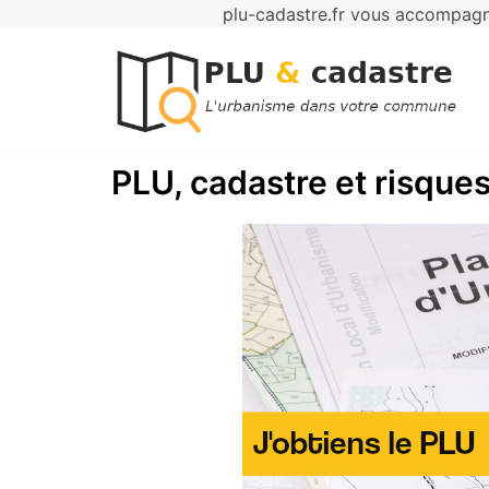
plu-cadastre.fr vous accompagne
Aller
au
contenu
PLU, cadastre et risques 