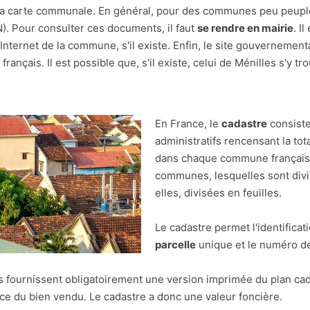
r à la carte communale. En général, pour des communes peu peupl
(N). Pour consulter ces documents, il faut
se rendre en mairie
. I
nternet de la commune, s'il existe. Enfin, le site gouvernement
rançais. Il est possible que, s'il existe, celui de Ménilles s'y tr
En France, le
cadastre
consiste
administratifs rencensant la tot
dans chaque commune française.
communes, lesquelles sont divis
elles, divisées en feuilles.
Le cadastre permet l'identificat
parcelle
unique et le numéro de 
res fournissent obligatoirement une version imprimée du plan cad
face du bien vendu. Le cadastre a donc une valeur foncière.