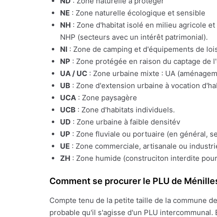
ND
: Zone naturelle à protéger
NE
: Zone naturelle écologique et sensible
NH
: Zone d'habitat isolé en milieu agricole e
NHP (secteurs avec un intérêt patrimonial).
NI
: Zone de camping et d'équipements de lois
NP
: Zone protégée en raison du captage de l
UA / UC
: Zone urbaine mixte : UA (aménagemen
UB
: Zone d'extension urbaine à vocation d'ha
UCA
: Zone paysagère
UCB
: Zone d'habitats individuels.
UD
: Zone urbaine à faible densitév
UP
: Zone fluviale ou portuaire (en général, s
UE
: Zone commerciale, artisanale ou industrie
ZH
: Zone humide (construciton interdite pour
Comment se procurer le PLU de Ménille
Compte tenu de la petite taille de la commune d
probable qu'il s'agisse d'un PLU intercommunal. 