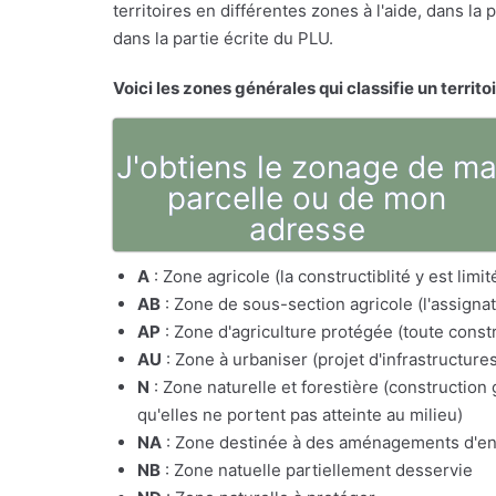
territoires en différentes zones à l'aide, dans l
dans la partie écrite du PLU.
Voici les zones générales qui classifie un territo
J'obtiens le zonage de m
parcelle ou de mon
adresse
A
: Zone agricole (la constructiblité y est lim
AB
: Zone de sous-section agricole (l'assig
AP
: Zone d'agriculture protégée (toute constr
AU
: Zone à urbaniser (projet d'infrastructure
N
: Zone naturelle et forestière (constructio
qu'elles ne portent pas atteinte au milieu)
NA
: Zone destinée à des aménagements d'e
NB
: Zone natuelle partiellement desservie