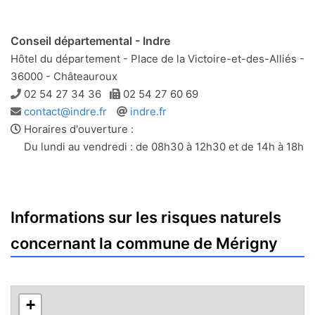
Conseil départemental - Indre
Hôtel du département - Place de la Victoire-et-des-Alliés -
36000 - Châteauroux
Téléphone
Télécopie
02 54 27 34 36
02 54 27 60 69
Adresse
Site
contact@indre.fr
indre.fr
e-
web
Horaires d'ouverture :
mail
Du lundi au vendredi : de 08h30 à 12h30 et de 14h à 18h
Informations sur les risques naturels
concernant la commune de Mérigny
+