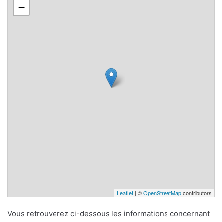
−
Leaflet
| ©
OpenStreetMap
contributors
Vous retrouverez ci-dessous les informations concernant