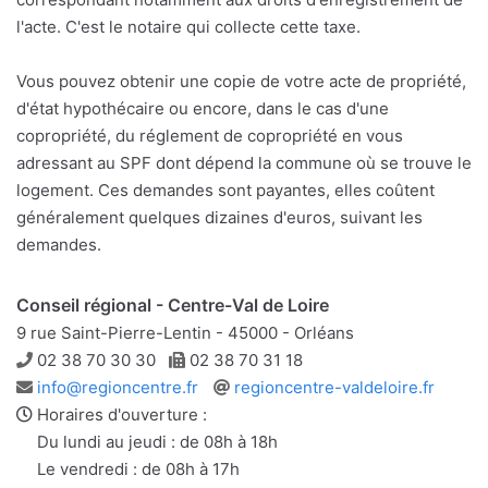
l'acte. C'est le notaire qui collecte cette taxe.
Vous pouvez obtenir une copie de votre acte de propriété,
d'état hypothécaire ou encore, dans le cas d'une
copropriété, du réglement de copropriété en vous
adressant au SPF dont dépend la commune où se trouve le
logement. Ces demandes sont payantes, elles coûtent
généralement quelques dizaines d'euros, suivant les
demandes.
Conseil régional - Centre-Val de Loire
9 rue Saint-Pierre-Lentin - 45000 - Orléans
Téléphone
Télécopie
02 38 70 30 30
02 38 70 31 18
Adresse
Site
info@regioncentre.fr
regioncentre-valdeloire.fr
e-
web
Horaires d'ouverture :
mail
Du lundi au jeudi : de 08h à 18h
Le vendredi : de 08h à 17h