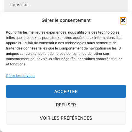
sous-sol.
Gérer le consentement
Pour offrir les meilleures expériences, nous utilisons des technologies
Je demande le descriptif des
telles que les cookies pour stocker et/ou accéder aux informations des
risques pour ma ville
appareils. Le fait de consentir à ces technologies nous permettra de
traiter des données telles que le comportement de navigation ou les ID
uniques sur ce site. Le fait de ne pas consentir ou de retirer son
consentement peut avoir un effet négatif sur certaines caractéristiques
et fonctions.
Gérer les services
Le risque Radon
La commune de Mérigny se trouve dans une
ACCEPTER
zone de
concentration de radon de 1
, ce qui est
REFUSER
considéré comme
faible
.
VOIR LES PRÉFÉRENCES
Le
radon
est un gaz radioactif issu de la désintégration du
radium et de l'uranium, deux éléments présents dans le sol