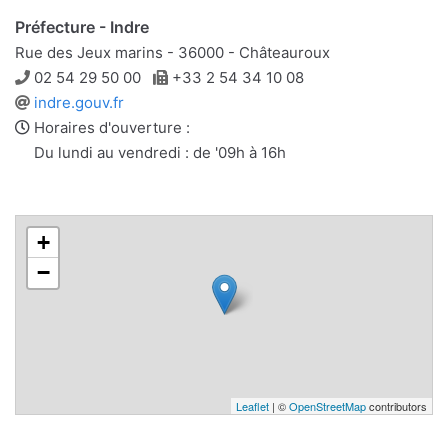
Préfecture - Indre
Rue des Jeux marins - 36000 - Châteauroux
Téléphone
Télécopie
02 54 29 50 00
+33 2 54 34 10 08
Site
indre.gouv.fr
web
Horaires d'ouverture :
Du lundi au vendredi : de '09h à 16h
+
−
Leaflet
| ©
OpenStreetMap
contributors