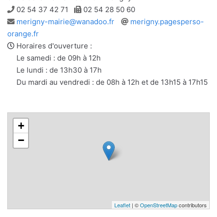
Téléphone
Télécopie
02 54 37 42 71
02 54 28 50 60
Adresse
Site
merigny-mairie@wanadoo.fr
merigny.pagesperso-
e-
web
orange.fr
mail
Horaires d'ouverture :
Le samedi : de 09h à 12h
Le lundi : de 13h30 à 17h
Du mardi au vendredi : de 08h à 12h et de 13h15 à 17h15
+
−
Leaflet
| ©
OpenStreetMap
contributors