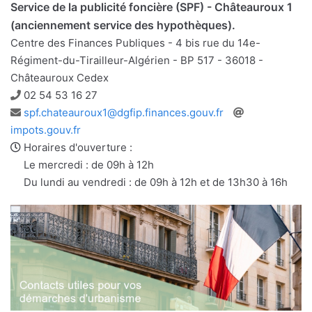
Service de la publicité foncière (SPF) - Châteauroux 1
(anciennement service des hypothèques).
Centre des Finances Publiques - 4 bis rue du 14e-
Régiment-du-Tirailleur-Algérien - BP 517 - 36018 -
Châteauroux Cedex
Téléphone
02 54 53 16 27
Adresse
Site
spf.chateauroux1@dgfip.finances.gouv.fr
e-
web
impots.gouv.fr
mail
Horaires d'ouverture :
Le mercredi : de 09h à 12h
Du lundi au vendredi : de 09h à 12h et de 13h30 à 16h