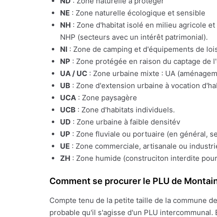
ND
: Zone naturelle à protéger
NE
: Zone naturelle écologique et sensible
NH
: Zone d'habitat isolé en milieu agricole e
NHP (secteurs avec un intérêt patrimonial).
NI
: Zone de camping et d'équipements de lois
NP
: Zone protégée en raison du captage de l
UA / UC
: Zone urbaine mixte : UA (aménagemen
UB
: Zone d'extension urbaine à vocation d'ha
UCA
: Zone paysagère
UCB
: Zone d'habitats individuels.
UD
: Zone urbaine à faible densitév
UP
: Zone fluviale ou portuaire (en général, s
UE
: Zone commerciale, artisanale ou industrie
ZH
: Zone humide (construciton interdite pour
Comment se procurer le PLU de Montai
Compte tenu de la petite taille de la commune d
probable qu'il s'agisse d'un PLU intercommunal. 