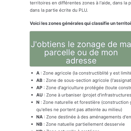
territoires en différentes zones à l'aide, dans l
dans la partie écrite du PLU.
Voici les zones générales qui classifie un territo
J'obtiens le zonage de m
parcelle ou de mon
adresse
A
: Zone agricole (la constructiblité y est lim
AB
: Zone de sous-section agricole (l'assig
AP
: Zone d'agriculture protégée (toute constr
AU
: Zone à urbaniser (projet d'infrastructure
N
: Zone naturelle et forestière (constructio
qu'elles ne portent pas atteinte au milieu)
NA
: Zone destinée à des aménagements d'e
NB
: Zone natuelle partiellement desservie