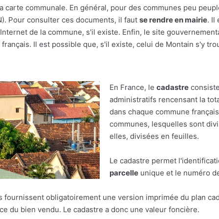
r à la carte communale. En général, pour des communes peu peupl
(N). Pour consulter ces documents, il faut
se rendre en mairie
. I
nternet de la commune, s'il existe. Enfin, le site gouvernement
français. Il est possible que, s'il existe, celui de Montain s'y tro
En France, le
cadastre
consiste
administratifs rencensant la tot
dans chaque commune française.
communes, lesquelles sont divis
elles, divisées en feuilles.
Le cadastre permet l'identificat
parcelle
unique et le numéro de 
res fournissent obligatoirement une version imprimée du plan cad
face du bien vendu. Le cadastre a donc une valeur foncière.