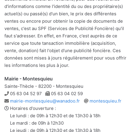
d'informations comme l'identité du ou des propriétaire(s)
actuel(s) ou passé(s) d'un bien, le prix des différentes
ventes ou encore pour obtenir la copie de documents de
ventes, c'est au SPF (Services de Publicité Foncière) qu'il
faut s'adresser. En effet, en France, c'est auprès de ce
service que toute tansaction immobilière (acquisition,
vente, donation) fait l'objet d'une publicité foncière. Ces
données sont mises à jours régulièrement pour vous offrir
les informations les plus à jour.
Mairie - Montesquieu
Sainte-Thècle - 82200 - Montesquieu
Téléphone
Télécopie
05 63 04 52 97
05 63 04 02 59
Adresse
Site
mairie-montesquieu@wanadoo.fr
montesquieu.fr
e-
web
Horaires d'ouverture :
mail
Le lundi : de 09h à 12h30 et de 13h30 à 18h
Le mardi : de 09h à 12h30
Le jeudi : de 09h à 12h30 et de 13h30 à 18h