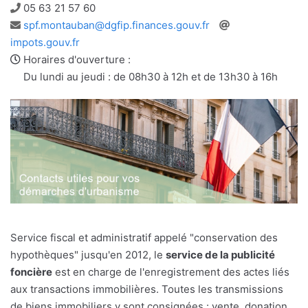
Téléphone
05 63 21 57 60
Adresse
Site
spf.montauban@dgfip.finances.gouv.fr
e-
web
impots.gouv.fr
mail
Horaires d'ouverture :
Du lundi au jeudi : de 08h30 à 12h et de 13h30 à 16h
Service fiscal et administratif appelé "conservation des
hypothèques" jusqu'en 2012, le
service de la publicité
foncière
est en charge de l'enregistrement des actes liés
aux transactions immobilières. Toutes les transmissions
de biens immobiliers y sont consignées : vente, donation,