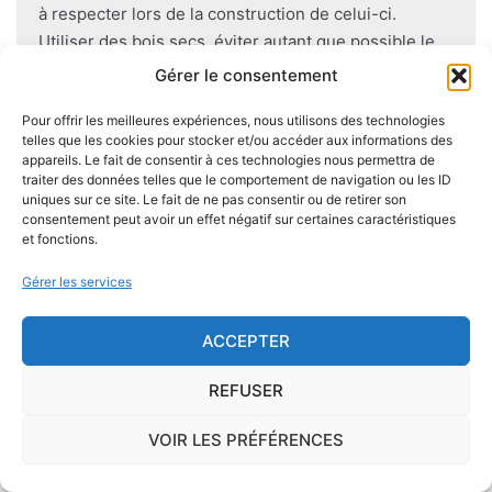
à respecter lors de la construction de celui-ci.
Utiliser des bois secs, éviter autant que possible le
contact direct entre le bois et le sol
, s'assurer de
Gérer le consentement
l'étanchéité des façades et toitures ou encore
Pour offrir les meilleures expériences, nous utilisons des technologies
prévoir des aérations en sous-sol limitent les risques
telles que les cookies pour stocker et/ou accéder aux informations des
majeurs d'apparition de champignons lignivores.
appareils. Le fait de consentir à ces technologies nous permettra de
traiter des données telles que le comportement de navigation ou les ID
uniques sur ce site. Le fait de ne pas consentir ou de retirer son
consentement peut avoir un effet négatif sur certaines caractéristiques
et fonctions.
Je demande le descriptif des
Gérer les services
risques pour ma ville
ACCEPTER
REFUSER
Le risque Radon
VOIR LES PRÉFÉRENCES
La commune de Montesquieu se trouve dans