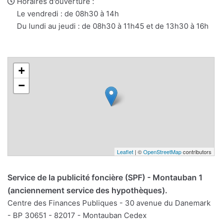
web
Horaires d'ouverture :
Le vendredi : de 08h30 à 14h
Du lundi au jeudi : de 08h30 à 11h45 et de 13h30 à 16h
+
−
Leaflet
| ©
OpenStreetMap
contributors
Service de la publicité foncière (SPF) - Montauban 1
(anciennement service des hypothèques).
Centre des Finances Publiques - 30 avenue du Danemark
- BP 30651 - 82017 - Montauban Cedex