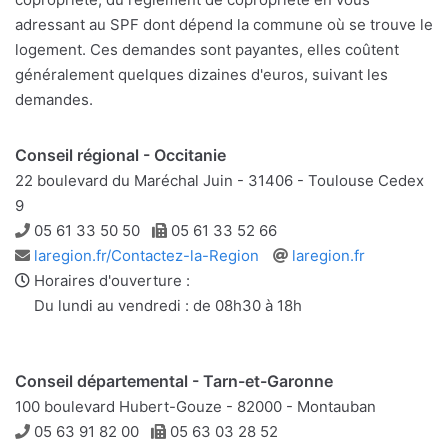
adressant au SPF dont dépend la commune où se trouve le
logement. Ces demandes sont payantes, elles coûtent
généralement quelques dizaines d'euros, suivant les
demandes.
Conseil régional - Occitanie
22 boulevard du Maréchal Juin - 31406 - Toulouse Cedex
9
Téléphone
Télécopie
05 61 33 50 50
05 61 33 52 66
Adresse
Site
laregion.fr/Contactez-la-Region
laregion.fr
e-
web
Horaires d'ouverture :
mail
Du lundi au vendredi : de 08h30 à 18h
Conseil départemental - Tarn-et-Garonne
100 boulevard Hubert-Gouze - 82000 - Montauban
Téléphone
Télécopie
05 63 91 82 00
05 63 03 28 52