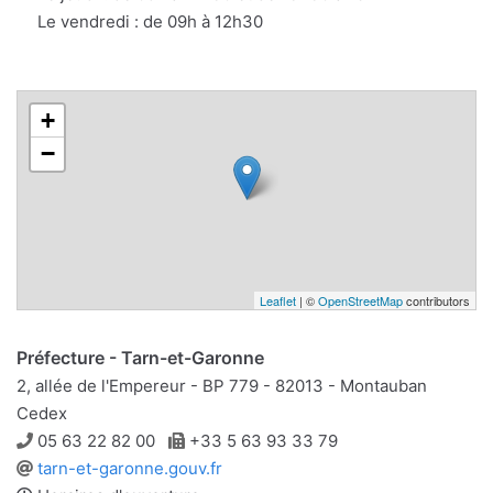
Le vendredi : de 09h à 12h30
+
−
Leaflet
| ©
OpenStreetMap
contributors
Préfecture - Tarn-et-Garonne
2, allée de l'Empereur - BP 779 - 82013 - Montauban
Cedex
Téléphone
Télécopie
05 63 22 82 00
+33 5 63 93 33 79
Site
tarn-et-garonne.gouv.fr